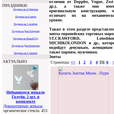
отличии от Doppler, Vogue, Zest
ПРАЗДНИКИ:
др.), а также они име
Подарки на 14 февраля
оригинальную конструкцию, ч
отличает их на механическ
Подарки на 8 марта
уровне.
Подарки на 1 октября
Также в этом разделе представле
Подарки на День Рождения
зонты европейских торговых маро
ST.CRAWFORD, Lotosblum
Подарки на Новый Год
MICHIKOLONDON и др., котор
Подарки на День Валентина
подойдут девушкам, женщинам
также парням, мужчинам.
Подарки на 6 декабря
Зонты
АКТУАЛЬНО
Страницы:
<<
1
2
3
4
[5]
6
Небьющееся зеркало
Голуби. 2 шт. в
комплекте
Декоративные зеркала
органическое стекло. 453