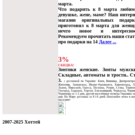
марта.
Что подарить к 8 марта любим
девушке, жене, маме? Наш интерн
магазин оригинальных подарк
приготовил к 8 марта для женщ
нечто новое и интересное.
Рекомендуем прочитать наши стат
про подарки на 14
Далее ...
3%
СКИДКА!
Зонтики женские. Зонты мужски
Складные, автоматы и трости.. С
3.
c доставкой по Украине: Киев, Винница, Днепропетро
Житомир, Запорожье, Ивано-Франковск, Кировоград, Л
Львов, Николаев, Одесса, Полтава, Ровно, Сумы, Терноп
Ужгород, Харьков, Херсон, Хмельницкий, Черкассы, Черни
Черновцы за 1-2 дня, другие населённые пункты Украины за
дня. По Миру доставка за 8-16 дней. Покупайте легко в н
магазине!
2007-2025 Хоттей