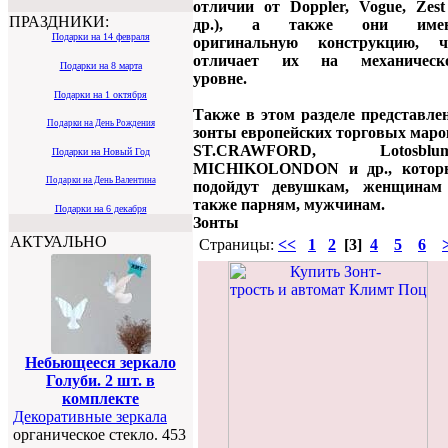
отличии от Doppler, Vogue, Zest
ПРАЗДНИКИ:
др.), а также они име
Подарки на 14 февраля
оригинальную конструкцию, ч
отличает их на механическ
Подарки на 8 марта
уровне.
Подарки на 1 октября
Также в этом разделе представле
Подарки на День Рождения
зонты европейских торговых маро
ST.CRAWFORD, Lotosblum
Подарки на Новый Год
MICHIKOLONDON и др., котор
Подарки на День Валентина
подойдут девушкам, женщинам
также парням, мужчинам.
Подарки на 6 декабря
Зонты
АКТУАЛЬНО
Страницы:
<<
1
2
[3]
4
5
6
Небьющееся зеркало
Голуби. 2 шт. в
комплекте
Декоративные зеркала
органическое стекло. 453