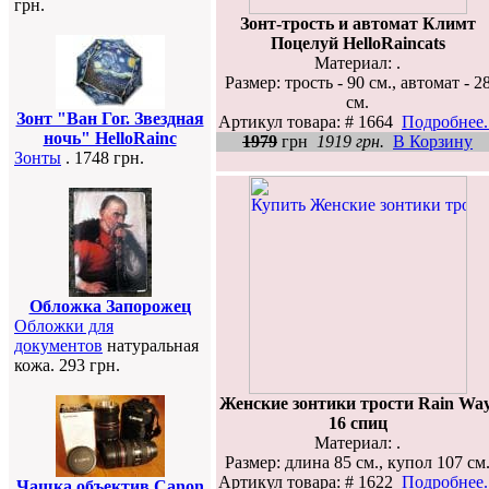
грн.
Зонт-трость и автомат Климт
Поцелуй HelloRaincats
Материал: .
Размер: трость - 90 см., автомат - 2
см.
Зонт "Ван Гог. Звездная
Артикул товара: # 1664
Подробнее..
ночь" HelloRainc
1979
грн
1919 грн.
В Корзину
Зонты
. 1748 грн.
Обложка Запорожец
Обложки для
документов
натуральная
кожа. 293 грн.
Женские зонтики трости Rain Way
16 спиц
Материал: .
Размер: длина 85 см., купол 107 см
Артикул товара: # 1622
Подробнее..
Чашка объектив Canon