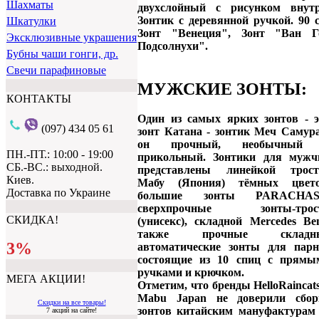
Шахматы
двухслойный с рисунком внутр
Зонтик с деревянной ручкой. 90 
Шкатулки
Зонт "Венеция", Зонт "Ван Го
Эксклюзивные украшения
Подсолнухи".
Бубны чаши гонги, др.
Свечи парафиновые
МУЖСКИЕ ЗОНТЫ:
КОНТАКТЫ
Один из самых ярких зонтов - э
(097) 434 05 61
зонт Катана - зонтик Меч Самура
он прочный, необычный
ПН.-ПТ.: 10:00 - 19:00
прикольный. Зонтики для мужч
СБ.-ВС.: выходной.
представлены линейкой трост
Киев.
Мабу (Япония) тёмных цвето
Доставка по Украине
большие зонты PARACHAS
сверхпрочные зонты-трос
СКИДКА!
(унисекс), складной Mercedes Be
также прочные складн
3%
автоматические зонты для парн
состоящие из 10 спиц с прямы
ручками и крючком.
МЕГА АКЦИИ!
Отметим, что бренды HelloRaincat
Mabu Japan не доверили сбор
Скидки на все товары!
зонтов китайским мануфактурам 
7 акций на сайте!