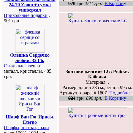
970
грн
941 грн.
В Корзину
24-70 Zoom + сумка
универсал
Прикольные подарки
.
901 грн.
Флешка Сердечко
любви. 32 Гб.
Стильные флешки
металл, кристаллы. 485
Зонтики женские LG: Рыбки,
грн.
Бабочка
Материал: .
Размер: длина 28 см., купол 99 см.
Артикул товара: # 1607
Подробнее..
924
грн
896 грн.
В Корзину
Шарф Ван Гог Ирисы.
Eterno
Шарфы, платки, шали
шёлк 100%. 1024 грн.