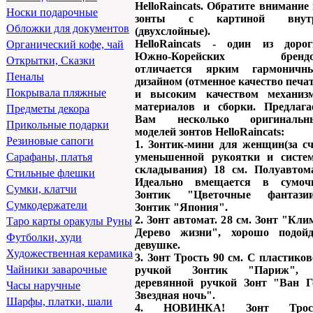
HelloRaincats. Обратите внимание
Носки подарочные
зонты с картиной внут
Обложки для документов
(двухслойные).
HelloRaincats - один из дорог
Органический кофе, чай
Южно-Корейских брендо
Открытки, Сказки
отличается ярким гармоничн
Пеналы
дизайном (отменное качество печа
Покрывала пляжные
и высоким качеством механизм
материалов и сборки. Предлага
Предметы декора
Вам несколько оригинальн
Прикольные подарки
моделей зонтов HelloRaincats:
Резиновые сапоги
1. Зонтик-мини для женщин(за сч
уменьшенной рукоятки и систе
Сарафаны, платья
складывания) 18 см. Полуавтома
Стильные флешки
Идеально вмещается в сумочк
Сумки, клатчи
Зонтик "Цветочные фантазии
Сумкодержатели
Зонтик "Япония".
2. Зонт автомат. 28 см. Зонт "Кли
Таро карты оракулы Руны
Дерево жизни", хорошо подойд
Футболки, худи
девушке.
Художественная керамика
3. Зонт Трость 90 см. С пластико
Чайники заварочные
ручкой Зонтик "Париж",
деревянной ручкой Зонт "Ван Го
Часы наручные
Звездная ночь".
Шарфы, платки, шали
4. НОВИНКА! Зонт Трос