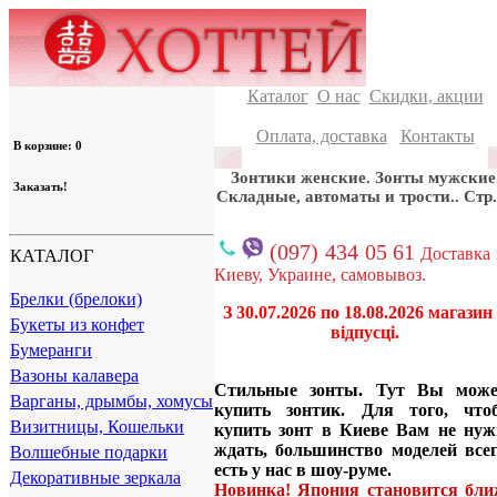
Каталог
О нас
Скидки, акции
Оплата, доставка
Контакты
В корзине: 0
Зонтики женские. Зонты мужские
Заказать!
Складные, автоматы и трости.. Стр.
(097) 434 05 61
Доставка
КАТАЛОГ
Киеву, Украине, самовывоз.
Брелки (брелоки)
З 30.07.2026 по 18.08.2026 магазин
Букеты из конфет
відпусці.
Бумеранги
Вазоны калавера
Стильные зонты. Тут Вы може
Варганы, дрымбы, хомусы
купить зонтик. Для того, что
Визитницы, Кошельки
купить зонт в Киеве Вам не нуж
ждать, большинство моделей всег
Волшебные подарки
есть у нас в шоу-руме.
Декоративные зеркала
Новинка! Япония становится бли