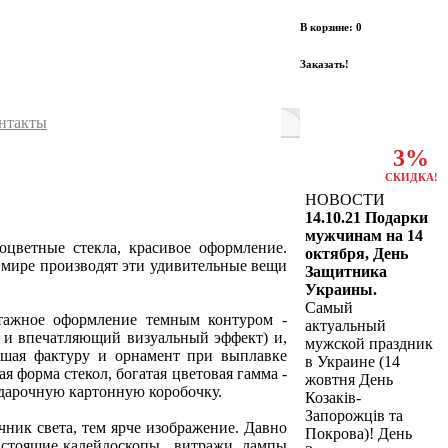
В корзине: 0
Заказать!
нтакты
3%
СКИДКА!
НОВОСТИ
14.10.21 Подарки
мужчинам на 14
оцветные стекла, красивое оформление.
октября, День
в мире производят эти удивительные вещи
Защитника
Украины.
Самый
тажное оформление темным контуром -
актуальный
я и впечатляющий визуальный эффект) и,
мужской праздник
вшая фактуру и орнамент при выплавке
в Украине (14
я форма стекол, богатая цветовая гамма -
жовтня День
дарочную картонную коробочку.
Козаків-
Запорожців та
ник света, тем ярче изображение. Давно
Покрова)! День
астоящие калейдоскопы , витражи, лампы