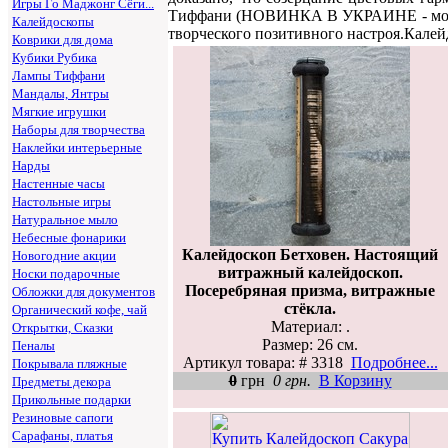
Игры Го Маджонг Сёги...
Тиффани (НОВИНКА В УКРАИНЕ - може
Калейдоскопы
творческого позитивного настроя.Кале
Коврики для дома
Кубики Рубика
Лампы Тиффани
Мандалы, Янтры
Мягкие игрушки
Наборы для творчества
Наклейки интерьерные
Нарды
Настенные часы
Настольные игры
Натуральное мыло
Небесные фонарики
Калейдоскоп Бетховен. Настоящий
Новогодние акции
витражный калейдоскоп.
Носки подарочные
Посеребряная призма, витражные
Обложки для документов
стёкла.
Органический кофе, чай
Материал: .
Открытки, Сказки
Размер: 26 см.
Пеналы
Артикул товара: # 3318
Подробнее...
Покрывала пляжные
0
грн
0 грн.
В Корзину
Предметы декора
Прикольные подарки
Резиновые сапоги
Сарафаны, платья