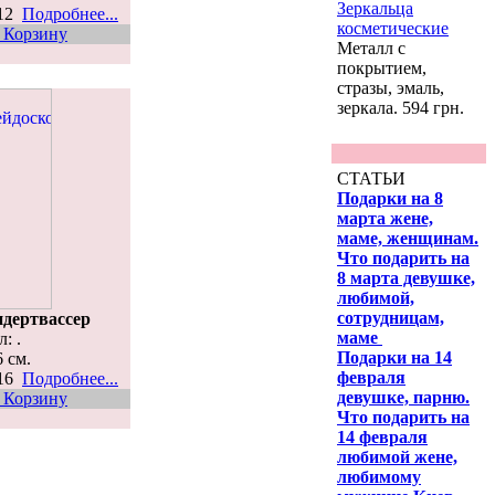
Зеркальца
212
Подробнее...
косметические
 Корзину
Металл с
покрытием,
стразы, эмаль,
зеркала. 594 грн.
СТАТЬИ
Подарки на 8
марта жене,
маме, женщинам.
Что подарить на
8 марта девушке,
любимой,
сотрудницам,
дертвассер
маме
: .
Подарки на 14
6 см.
февраля
016
Подробнее...
девушке, парню.
 Корзину
Что подарить на
14 февраля
любимой жене,
любимому