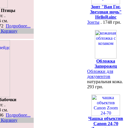
Зонт "Ван Гог.
п Птицы
Звездная ночь"
: .
HelloRainc
6 см.
Зонты
. 1748 грн.
472
Подробнее...
 Корзину
Обложка
Запорожец
Обложки для
документов
натуральная кожа.
293 грн.
бабочки
: .
3 см.
296
Подробнее...
Чашка объектив
 Корзину
Canon 24-70