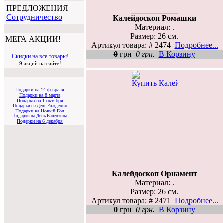
ПРЕДЛОЖЕНИЯ
Cотрудничество
Калейдоскоп Ромашки
Материал: .
Размер: 26 см.
МЕГА АКЦИИ!
Артикул товара: # 2474
Подробнее...
0
грн
0 грн.
В Корзину
Скидки на все товары!
9 акций на сайте!
Подарки на 14 февраля
Подарки на 8 марта
Подарки на 1 октября
Подарки на День Рождения
Подарки на Новый Год
Подарки на День Валентина
Подарки на 6 декабря
Калейдоскоп Орнамент
Материал: .
Размер: 26 см.
Артикул товара: # 2471
Подробнее...
0
грн
0 грн.
В Корзину