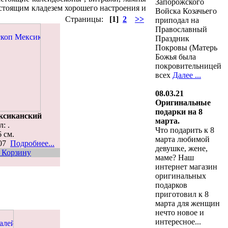
Запорожского
стоящим кладезем хорошего настроения и
Войска Козачьего
Страницы:
[1]
2
>>
приподал на
Православный
Праздник
Покровы (Матерь
Божья была
покровительницей
всех
Далее ...
08.03.21
Оригинальные
подарки на 8
ксиканский
марта.
: .
Что подарить к 8
6 см.
марта любимой
907
Подробнее...
девушке, жене,
 Корзину
маме? Наш
интернет магазин
оригинальных
подарков
приготовил к 8
марта для женщин
нечто новое и
интересное...