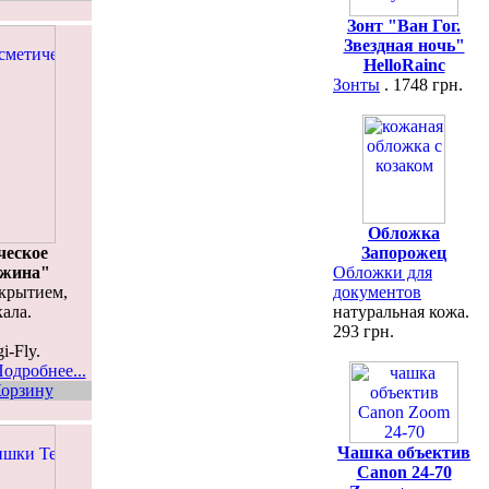
Зонт "Ван Гог.
Звездная ночь"
HelloRainc
Зонты
. 1748 грн.
Обложка
ческое
Запорожец
ужина"
Обложки для
окрытием,
документов
кала.
натуральная кожа.
.
293 грн.
i-Fly.
одробнее...
орзину
Чашка объектив
Canon 24-70