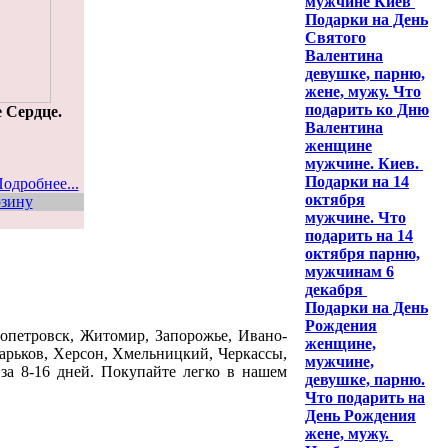
мужчине Киев
Подарки на День
Святого
Валентина
девушке, парню,
жене, мужу. Что
подарить ко Дню
 Сердце.
Валентина
женщине
мужчине. Киев.
Подарки на 14
одробнее...
октября
рзину
мужчине. Что
подарить на 14
октября парню,
мужчинам 6
декабря
Подарки на День
Рождения
ропетровск, Житомир, Запорожье, Ивано-
женщине,
Харьков, Херсон, Хмельницкий, Черкассы,
мужчине,
за 8-16 дней. Покупайте легко в нашем
девушке, парню.
Что подарить на
День Рождения
жене, мужу.