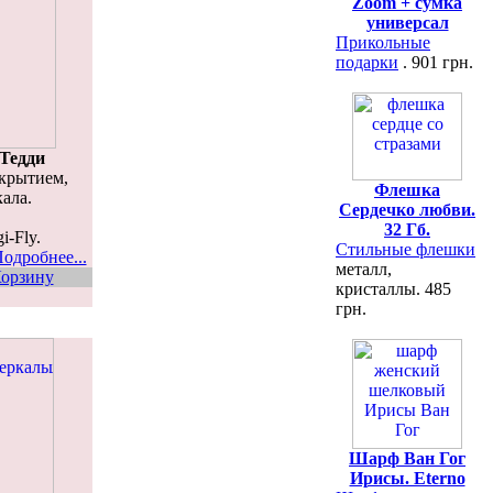
Zoom + сумка
универсал
Прикольные
подарки
. 901 грн.
Тедди
окрытием,
Флешка
кала.
Сердечко любви.
.
32 Гб.
i-Fly.
Стильные флешки
одробнее...
металл,
орзину
кристаллы. 485
грн.
Шарф Ван Гог
Ирисы. Eterno