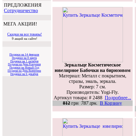
ПРЕДЛОЖЕНИЯ
Cотрудничество
МЕГА АКЦИИ!
Скидки на все товары!
9 акций на сайте!
Подарки на 14 февраля
Подарки на 8 марта
Подарки на 1 октября
Зеркальце Косметическое
Подарки на День Рождения
Подарки на Новый Год
ювелирное Бабочки на бирюзовом
Подарки на День Валентина
Подарки на 6 декабря
Материал: Металл с покрытием,
стразы, эмаль, зеркала.
Размер: 7 см.
Производитель: Yogi-Fly.
Артикул товара: # 2488
Подробнее...
812
грн
787 грн.
В Корзину