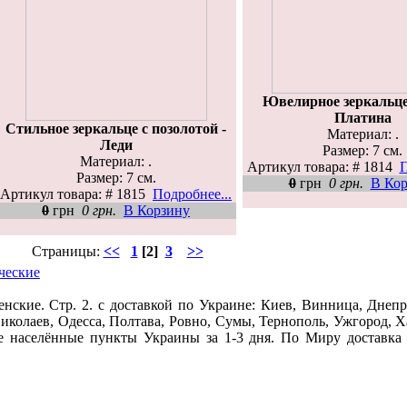
Ювелирное зеркальце
Платина
Стильное зеркальце с позолотой -
Материал: .
Леди
Размер: 7 см.
Материал: .
Артикул товара: # 1814
П
Размер: 7 см.
0
грн
0 грн.
В Ко
Артикул товара: # 1815
Подробнее...
0
грн
0 грн.
В Корзину
Страницы:
<<
1
[2]
3
>>
ческие
нские. Стр. 2. c доставкой по Украине: Киев, Винница, Днеп
иколаев, Одесса, Полтава, Ровно, Сумы, Тернополь, Ужгород, 
ие населённые пункты Украины за 1-3 дня. По Миру доставка 