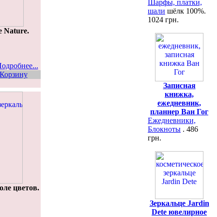
Шарфы, платки,
шали
шёлк 100%.
1024 грн.
 Nature.
одробнее...
Корзину
Записная
книжка,
ежедневник,
планнер Ван Гог
Ежедневники,
Блокноты
. 486
грн.
ле цветов.
Зеркальце Jardin
Dete ювелирное