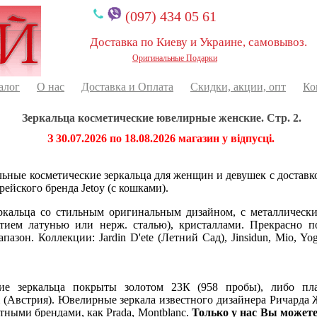
(097) 434 05 61
Доставка по Киеву и Украине, самовывоз.
Оригинальные Подарки
алог
О нас
Доставка и Оплата
Скидки, акции, опт
Ко
Зеркальца косметические ювелирные женские. Стр. 2.
З 30.07.2026 по 18.08.2026 магазин у відпусці.
ные косметические зеркальца для женщин и девушек с доставк
йского бренда Jetoy (с кошками).
ркальца со стильным оригинальным дизайном, с металлическ
ием латунью или нерж. сталью), кристаллами. Прекрасно п
он. Коллекции: Jardin D'ete (Летний Сад), Jinsidun, Mio, Yogi
е зеркальца покрыты золотом 23К (958 пробы), либо пл
 (Австрия). Ювелирные зеркала известного дизайнера Ричарда 
стными брендами, как Prada, Montblanc.
Только у нас Вы может