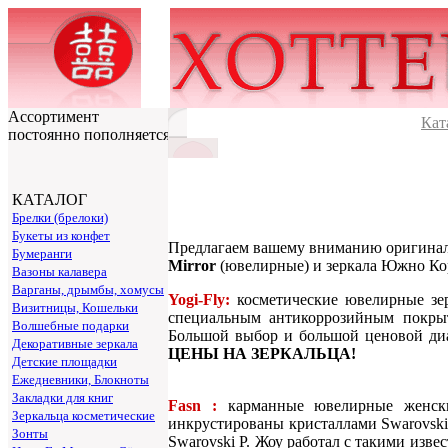
Ассортимент
Кат
постоянно пополняется
КАТАЛОГ
Брелки (брелоки)
Букеты из конфет
Предлагаем вашему вниманию оригиналь
Бумеранги
Mirror
(ювелирные) и зеркала Южно Коре
Вазоны калавера
Варганы, дрымбы, хомусы
Yogi-Fly:
косметические ювелирные зе
Визитницы, Кошельки
специальным антикоррозийным покрыт
Волшебные подарки
Большой выбор и большой ценовой диапаз
Декоративные зеркала
ЦЕНЫ НА ЗЕРКАЛЬЦА!
Детские площадки
Ежедневники, Блокноты
Закладки для книг
Fasn :
карманные ювелирные женски
Зеркальца косметические
инкрустированы кристаллами Swarovski
Зонты
Swarovski Р. Жоу работал с такими изве