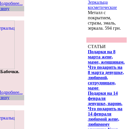
Зеркальца
одробнее...
косметические
рзину
Металл с
покрытием,
стразы, эмаль,
зеркала. 594 грн.
СТАТЬИ
Подарки на 8
марта жене,
маме, женщинам.
Что подарить на
 Бабочки.
8 марта девушке,
любимой,
сотрудницам,
маме
одробнее...
Подарки на 14
рзину
февраля
девушке, парню.
Что подарить на
14 февраля
любимой жене,
любимому