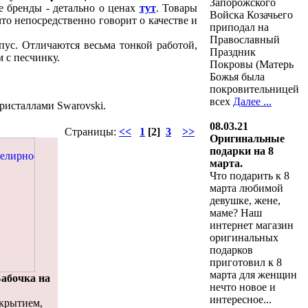
Запорожского
е бренды - детально о ценах
тут
. Товары
Войска Козачьего
что непосредственно говорит о качестве и
приподал на
Православный
пус. Отличаются весьма тонкой работой,
Праздник
 с песчинку.
Покровы (Матерь
Божья была
покровительницей
всех
Далее ...
ристаллами Swarovski.
08.03.21
Страницы:
<<
1
[2]
3
>>
Оригинальные
подарки на 8
марта.
Что подарить к 8
марта любимой
девушке, жене,
маме? Наш
интернет магазин
оригинальных
подарков
приготовил к 8
марта для женщин
абочка на
нечто новое и
интересное...
окрытием,