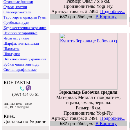
Размер: Овал 7 х 6 см.
Стильные флешки
Производитель: Yogi-Fly.
Сумки, клатчи
Артикул товара: # 2494
Подробнее...
Сумкодержатели
687
грн
666 грн.
В Корзину
Таро карты оракулы Руны
Футболки, худи
Художественная керамика
Чайники заварочные
Часы наручные
Шарфы, платки, шали
Шахматы
Шкатулки
Эксклюзивные украшения
Бубны чаши гонги, др.
Свечи парафиновые
КОНТАКТЫ
Зеркальце Бабочка средняя
(097) 434 05 61
Материал: Металл с покрытием,
стразы, эмаль, зеркала.
ПН.-ПТ.: 10:00 - 18:00
Размер: 6 см.
СБ., ВС.: выходной
Производитель: Yogi-Fly.
Киев.
Артикул товара: # 2491
Подробнее...
Доставка по Украине
687
грн
666 грн.
В Корзину