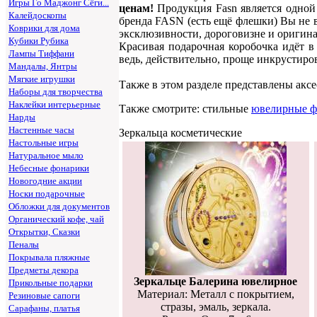
Игры Го Маджонг Сёги...
ценам!
Продукция Fasn является одной 
Калейдоскопы
бренда FASN (есть ещё флешки) Вы не вс
Коврики для дома
эксклюзивности, дороговизне и оригина
Кубики Рубика
Красивая подарочная коробочка идёт в
Лампы Тиффани
ведь, действительно, проще инкрустиров
Мандалы, Янтры
Мягкие игрушки
Также в этом разделе представлены акс
Наборы для творчества
Наклейки интерьерные
Также смотрите: стильные
ювелирные 
Нарды
Настенные часы
Зеркальца косметические
Настольные игры
Натуральное мыло
Небесные фонарики
Новогодние акции
Носки подарочные
Обложки для документов
Органический кофе, чай
Открытки, Сказки
Пеналы
Покрывала пляжные
Предметы декора
Зеркальце Балерина ювелирное
Прикольные подарки
Материал: Металл с покрытием,
Резиновые сапоги
стразы, эмаль, зеркала.
Сарафаны, платья