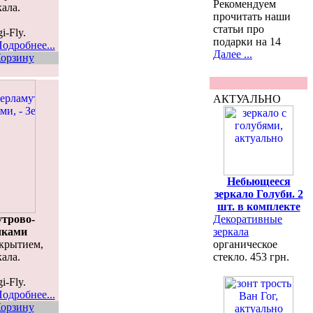
Рекомендуем
кала.
прочитать наши
статьи про
i-Fly.
подарки на 14
одробнее...
Далее ...
орзину
АКТУАЛЬНО
Небьющееся
зеркало Голуби. 2
шт. в комплекте
утрово-
Декоративные
чками
зеркала
окрытием,
органическое
кала.
стекло. 453 грн.
i-Fly.
одробнее...
орзину