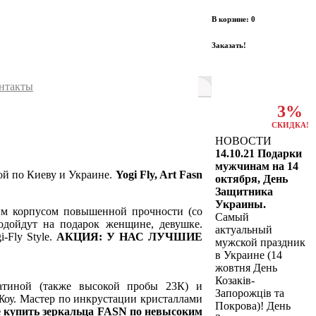
В корзине: 0
Заказать!
нтакты
3%
СКИДКА!
НОВОСТИ
14.10.21 Подарки
мужчинам на 14
ой по Киеву и Украине.
Yogi Fly, Art Fasn
октября, День
Защитника
Украины.
им корпусом повышенной прочности (со
Самый
одойдут на подарок женщине, девушке.
актуальный
-Fly Style.
АКЦИЯ: У НАС ЛУЧШИЕ
мужской праздник
в Украине (14
жовтня День
Козаків-
атиной (также высокой пробы 23К) и
Запорожців та
Жоу. Мастер по инкрустации кристаллами
Покрова)! День
е купить зеркальца FASN по невысоким