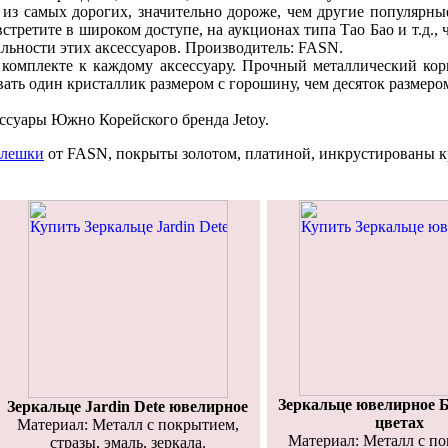
из самых дорогих, значительно дороже, чем другие популярны
третите в широком доступе, на аукционах типа Тао Бао и т.д., 
льности этих аксессуаров. Производитель: FASN.
 комплекте к каждому аксессуару. Прочный металлический кор
ать один кристаллик размером с горошину, чем десяток размером
ессуары Южно Корейского бренда Jetoy.
флешки
от FASN, покрыты золотом, платиной, инкрустированы к
Зеркальце ювелирное Б
Зеркальце Jardin Dete ювелирное
цветах
Материал: Металл с покрытием,
Материал: Металл с п
стразы, эмаль, зеркала.