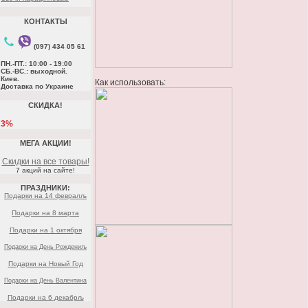
КОНТАКТЫ
(097) 434 05 61
ПН.-ПТ.: 10:00 - 19:00
СБ.-ВС.: выходной.
Киев.
Как использовать:
Доставка по Украине
СКИДКА!
3%
МЕГА АКЦИИ!
Скидки на все товары!
7 акций на сайте!
ПРАЗДНИКИ:
Подарки на 14 февралљ
Подарки на 8 марта
Подарки на 1 октября
Подарки на День Рождениљ
Подарки на Новый Год
Подарки на День Валентина
Подарки на 6 декабрљ