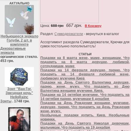
АКТУАЛЬНО
667 грн.
Цена:
688 грн
В Корзину
Раздел:
Сумкодержатели
- вернуться в каталог
Небьющееся зеркало
Голуби. 2 шт. в
Ассортимент разедела Сумкодержатели, Крючки для
комплекте
сумок постољнно пополнљетсљ!
Декоративные
зеркала
СТАТЬИ
органическое стекло.
Подарки на 8 марта жене, маме, женщинам. Что
453 грн.
подарить на 8 марта девушке, любимой,
сотрудницам, маме
Подарки на 14 февраля девушке, парню. Что
подарить на 14 февраля любимой жене,
любимому мужчине Киев
Подарки на День Святого Валентина девушке,
парню, жене, мужу. Что подарить ко Дню
Зонт "Ван Гог.
Валентина женщине мужчине. Киев.
Звездная ночь"
Подарки на 14 октября мужчине. Что подарить на
HelloRainc
14 октября парню, мужчинам 6 декабря
Зонты
. 1748 грн.
Подарки на День Рождения женщине, мужчине,
девушке, парню. Что подарить на День Рождения
жене, мужу.
Необычные подарки купить. Киев. Необычные
новинки.
Подарки на День Святого Николая девочкам,
мальчикам. Что подарить на 19 декабря