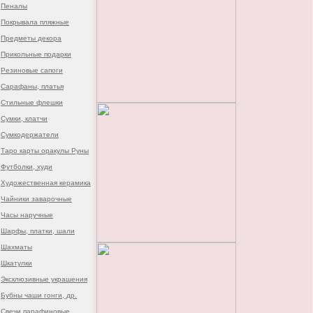
Пеналы
Покрывала пляжные
Предметы декора
Прикольные подарки
Резиновые сапоги
Сарафаны, платья
Стильные флешки
Сумки, клатчи
Сумкодержатели
Таро карты оракулы Руны
Футболки, худи
Художественная керамика
Чайники заварочные
Часы наручные
Шарфы, платки, шали
Шахматы
Шкатулки
Эксклюзивные украшения
Бубны чаши гонги, др.
Свечи парафиновые