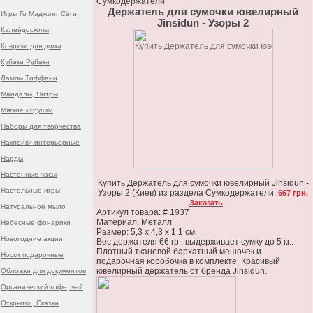
Сумкодержатели
Держатель для сумочки ювелирный
Игры Го Маджонг Сёги...
Jinsidun - Узоры 2
Калейдоскопы
Коврики для дома
Кубики Рубика
Лампы Тиффани
Мандалы, Янтры
Мягкие игрушки
Наборы для творчества
Наклейки интерьерные
Нарды
Настенные часы
Купить Держатель для сумочки ювелирный Jinsidun -
Настольные игры
Узоры 2 (Киев) из раздела Сумкодержатели:
667 грн.
Заказать
Натуральное мыло
Артикул товара: # 1937
Материал: Металл
Небесные фонарики
Размер: 5,3 x 4,3 x 1,1 см.
Новогодние акции
Вес держателя 66 гр., выдерживает сумку до 5 кг..
Плотный тканевой бархатный мешочек и
Носки подарочные
подарочная коробочка в комплекте. Красивый
ювелирный держатель от бренда Jinsidun.
Обложки для документов
Органический кофе, чай
Открытки, Сказки