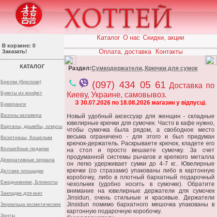
Каталог
О нас
Скидки, акции
В корзине: 0
Оплата, доставка
Контакты
Заказать!
КАТАЛОГ
Раздел:
Сумкодержатели, Крючки для сумок
Брелки (брелоки)
(097) 434 05 61
Доставка по
Букеты из конфет
Киеву, Украине, самовывоз.
З 30.07.2026 по 18.08.2026 магазин у відпусці.
Бумеранги
Вазоны калавера
Новый удобный аксессуар для женщин - складные
ювелирные крючки для сумочек. Часто в кафе нужно,
Варганы, дрымбы, хомусы
чтобы сумочка была рядом, а свободное место
весьма ограничено - для этого и был придуман
Визитницы, Кошельки
крючок-держатель. Раскрываете крючок, кладете его
Волшебные подарки
на стол и просто вешаете сумочку. За счет
продуманной системы рычагов и крепкого металла
Декоративные зеркала
он легко удерживает сумки до 4-7 кг.. Ювелирные
крючки (со стразами) упакованы либо в картонную
Детские площадки
коробочку, либо в плотный бархатный подарочный
Ежедневники, Блокноты
чехольчик (удобно носить в сумочке). Обратите
внимание на ювелирные держатели для сумочек
Закладки для книг
Jinsidun, очень стильные и красивые. Держатели
Jinsidun помимо бархатного мешочка упакованы в
Зеркальца косметические
картонную подарочную коробочку.
Зонты