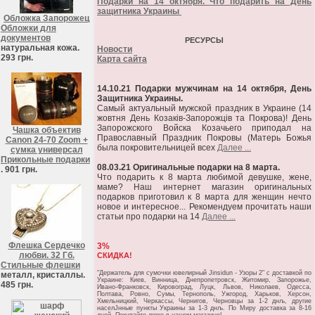
Подарки на 14 октября. Что подарить на День
защитника Украины
Обложка Запорожец
Обложки для
документов
РЕСУРСЫ
натуральная кожа.
Новости
293 грн.
Карта сайта
14.10.21 Подарки мужчинам на 14 октября, День
Защитника Украины.
Самый актуальный мужской праздник в Украине (14
жовтня День Козаків-Запорожців та Покрова)! День
Запорожского Войска Козачьего приподал на
Чашка объектив
Православный Праздник Покровы (Матерь Божья
Canon 24-70 Zoom +
была покровительницей всех
Далее ...
сумка универсал
Прикольные подарки
08.03.21 Оригинальные подарки на 8 марта.
. 901 грн.
Что подарить к 8 марта любимой девушке, жене,
маме? Наш интернет магазин оригинальных
подарков приготовил к 8 марта для женщин нечто
новое и интересное... Рекомендуем прочитать наши
статьи про подарки на 14
Далее ...
Флешка Сердечко
3%
любви. 32 Гб.
СКИДКА!
Стильные флешки
"Держатель для сумочки ювелирный Jinsidun - Узоры 2" c доставкой по
металл, кристаллы.
Украине: Киев, Винница, Днепропетровск, Житомир, Запорожье,
485 грн.
Ивано-Франковск, Кировоград, Луцк, Львов, Николаев, Одесса,
Полтава, Ровно, Сумы, Тернополь, Ужгород, Харьков, Херсон,
Хмельницкий, Черкассы, Чернигов, Черновцы за 1-2 днљ, другие
населЈнные пункты Украины за 1-3 днљ. По Миру доставка за 8-16