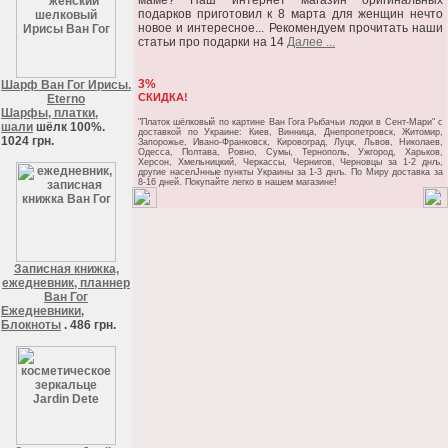
маме? Наш интернет магазин оригинальных
подарков приготовил к 8 марта для женщин нечто
новое и интересное... Рекомендуем прочитать наши
статьи про подарки на 14
Далее ...
3%
Шарф Ван Гог Ирисы.
СКИДКА!
Eterno
Шарфы, платки,
"Платок шёлковый по картине Ван Гога Рыбачьи лодки в Сент-Мари" c
шали
шёлк 100%.
доставкой по Украине: Киев, Винница, Днепропетровск, Житомир,
1024 грн.
Запорожье, Ивано-Франковск, Кировоград, Луцк, Львов, Николаев,
Одесса, Полтава, Ровно, Сумы, Тернополь, Ужгород, Харьков,
Херсон, Хмельницкий, Черкассы, Чернигов, Черновцы за 1-2 днљ,
другие населЈнные пункты Украины за 1-3 днљ. По Миру доставка за
8-16 дней. Покупайте легко в нашем магазине!
Записная книжка,
ежедневник, планнер
Ван Гог
Ежедневники,
Блокноты
. 486 грн.