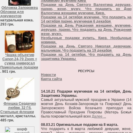
любимому мужчине Киев
Подарки на День Святого Валентина девушке,
Обложка Запорожец
парню, жене, мужу. Что подарить ко Дню
Обложки для
Валентина женщине мужчине. Киев.
документов
Подарки на 14 октября мужчине. Что подарить на
натуральная кожа.
14 октября парню, мужчинам 6 декабря
293 грн.
Подарки на День Рождения женщине, мужчине,
девушке, парню. Что подарить на День Рождения
жене, мужу.
Необычные подарки купить. Киев. Необычные
новинки.
Подарки на День Святого Николая девочкам,
мальчикам. Что подарить на 19 декабря
Подарки на 14 октября. Что подарить на День
Чашка объектив
защитника Украины
Canon 24-70 Zoom +
сумка универсал
Прикольные подарки
РЕСУРСЫ
. 901 грн.
Новости
Карта сайта
14.10.21 Подарки мужчинам на 14 октября, День
Защитника Украины.
Самый актуальный мужской праздник в Украине (14
Флешка Сердечко
жовтня День Козаків-Запорожців та Покрова)! День
любви. 32 Гб.
Запорожского Войска Козачьего приподал на
Стильные флешки
Православный Праздник Покровы (Матерь Божья
металл, кристаллы.
была покровительницей всех
Далее ...
485 грн.
08.03.21 Оригинальные подарки на 8 марта.
Что подарить к 8 марта любимой девушке, жене,