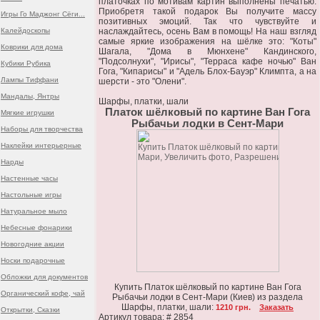
платочках по мотивам картин выполнены печатью.
Приобретя такой подарок Вы получите массу
Игры Го Маджонг Сёги...
позитивных эмоций. Так что чувствуйте и
Калейдоскопы
наслаждайтесь, осень Вам в помощь! На наш взгляд
самые яркие изображения на шёлке это: "Коты"
Коврики для дома
Шагала, "Дома в Мюнхене" Кандинского,
"Подсолнухи", "Ирисы", "Терраса кафе ночью" Ван
Кубики Рубика
Гога, "Кипарисы" и "Адель Блох-Бауэр" Климпта, а на
Лампы Тиффани
шерсти - это "Олени".
Мандалы, Янтры
Шарфы, платки, шали
Платок шёлковый по картине Ван Гога
Мягкие игрушки
Рыбачьи лодки в Сент-Мари
Наборы для творчества
Наклейки интерьерные
Нарды
Настенные часы
Настольные игры
Натуральное мыло
Небесные фонарики
Новогодние акции
Носки подарочные
Обложки для документов
Купить Платок шёлковый по картине Ван Гога
Органический кофе, чай
Рыбачьи лодки в Сент-Мари (Киев) из раздела
Шарфы, платки, шали:
1210 грн.
Заказать
Открытки, Сказки
Артикул товара: # 2854