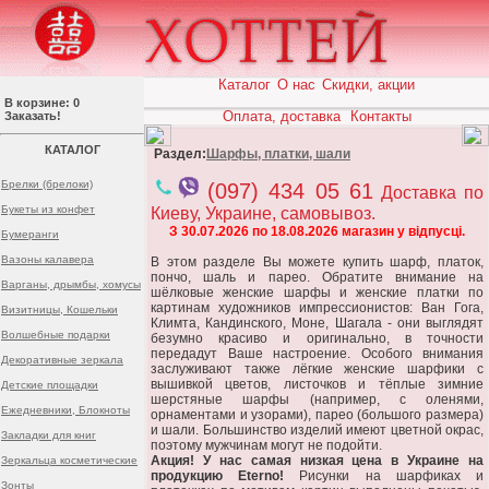
Каталог
О нас
Скидки, акции
В корзине: 0
Оплата, доставка
Контакты
Заказать!
КАТАЛОГ
Раздел:
Шарфы, платки, шали
Брелки (брелоки)
(097) 434 05 61
Доставка по
Букеты из конфет
Киеву, Украине, самовывоз.
З 30.07.2026 по 18.08.2026 магазин у відпусці.
Бумеранги
Вазоны калавера
В этом разделе Вы можете купить шарф, платок,
пончо, шаль и парео. Обратите внимание на
Варганы, дрымбы, хомусы
шёлковые женские шарфы и женские платки по
картинам художников импрессионистов: Ван Гога,
Визитницы, Кошельки
Климта, Кандинского, Моне, Шагала - они выглядят
Волшебные подарки
безумно красиво и оригинально, в точности
передадут Ваше настроение. Особого внимания
Декоративные зеркала
заслуживают также лёгкие женские шарфики с
вышивкой цветов, листочков и тёплые зимние
Детские площадки
шерстяные шарфы (например, с оленями,
Ежедневники, Блокноты
орнаментами и узорами), парео (большого размера)
и шали. Большинство изделий имеют цветной окрас,
Закладки для книг
поэтому мужчинам могут не подойти.
Акция! У нас самая низкая цена в Украине на
Зеркальца косметические
продукцию Eterno!
Рисунки на шарфиках и
Зонты