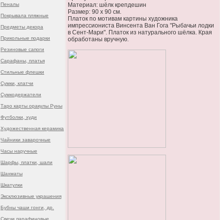
Пеналы
Материал: шёлк крепдешин
Размер: 90 х 90 см.
Покрывала пляжные
Платок по мотивам картины художника
импрессиониста Винсента Ван Гога "Рыбачьи лодки
Предметы декора
в Сент-Мари". Платок из натурального шёлка. Края
Прикольные подарки
обработаны вручную.
Резиновые сапоги
Сарафаны, платья
Стильные флешки
Сумки, клатчи
Сумкодержатели
Таро карты оракулы Руны
Футболки, худи
Художественная керамика
Чайники заварочные
Часы наручные
Шарфы, платки, шали
Шахматы
Шкатулки
Эксклюзивные украшения
Бубны чаши гонги, др.
Свечи парафиновые