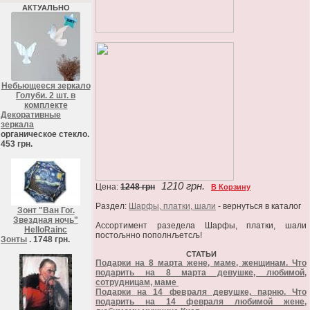
АКТУАЛЬНО
Небьющееся зеркало
Голуби. 2 шт. в
комплекте
Декоративные
зеркала
органическое стекло.
453 грн.
1210 грн.
Цена:
1248 грн
В Корзину
Раздел:
Шарфы, платки, шали
- вернуться в каталог
Зонт "Ван Гог.
Звездная ночь"
Ассортимент разедела Шарфы, платки, шали
HelloRainc
постољнно пополнљетсљ!
Зонты
. 1748 грн.
СТАТЬИ
Подарки на 8 марта жене, маме, женщинам. Что
подарить на 8 марта девушке, любимой,
сотрудницам, маме
Подарки на 14 февраля девушке, парню. Что
подарить на 14 февраля любимой жене,