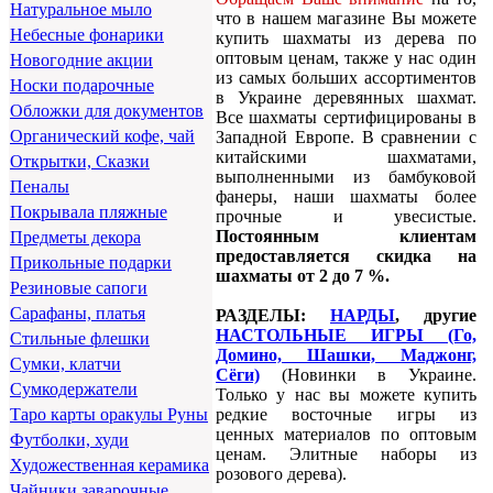
Натуральное мыло
что в нашем магазине Вы можете
Небесные фонарики
купить шахматы из дерева по
оптовым ценам, также у нас один
Новогодние акции
из самых больших ассортиментов
Носки подарочные
в Украине деревянных шахмат.
Обложки для документов
Все шахматы сертифицированы в
Органический кофе, чай
Западной Европе. В сравнении с
китайскими шахматами,
Открытки, Сказки
выполненными из бамбуковой
Пеналы
фанеры, наши шахматы более
Покрывала пляжные
прочные и увесистые.
Постоянным клиентам
Предметы декора
предоставляется скидка на
Прикольные подарки
шахматы от 2 до 7 %.
Резиновые сапоги
Сарафаны, платья
РАЗДЕЛЫ:
НАРДЫ
, другие
НАСТОЛЬНЫЕ ИГРЫ (Го,
Стильные флешки
Домино, Шашки, Маджонг,
Сумки, клатчи
Сёги)
(Новинки в Украине.
Сумкодержатели
Только у нас вы можете купить
редкие восточные игры из
Таро карты оракулы Руны
ценных материалов по оптовым
Футболки, худи
ценам. Элитные наборы из
Художественная керамика
розового дерева).
Чайники заварочные