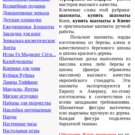
мастеров высокого качества.
Волшебные подарки
Ключевые слова этой рубрики:
Декоративные зеркала
шахматы
,
купить шахматы
Детские площадки
Киев,
купить шахматы в Киеве
и оригинальные шахматы ручной
Ежедневники, Блокноты
работы.
Закладки для книг
Польские шахматы, нарды
Зеркальца косметические
изготовлены из березы, клена и
Зонты
качественного березового шпона
и шпона красного дерева.
Игры Го Маджонг Сёги...
Шахматная доска выполнена из
Калейдоскопы
массива клена либо березы и
Коврики для дома
шпона (фанера обрамлена
массивом) высокого качества
Кубики Рубика
европейского стандарта. Эти
Лампы Тиффани
шахматы экспортируются в
Мандалы, Янтры
Европу и Америку, по-этому
Мягкие игрушки
изготовлены в соответствии со
всеми западными требованиями.
Наборы для творчества
Шахматные фигуры выточены
Наклейки интерьерные
или вырезаны вручную из дерева.
Нарды
Каждая фигура подклеена
бархатной тканью.
Настенные часы
Настольные игры
Обращаем Ваше внимание
на то,