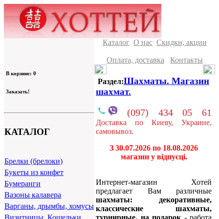
Каталог
О нас
Скидки, акции
Оплата, доставка
Контакты
В корзине: 0
Шахматы. Магазин
Раздел:
шахмат.
Заказать!
(097) 434 05 61
Доставка по Киеву, Украине,
КАТАЛОГ
самовывоз.
З 30.07.2026 по 18.08.2026
магазин у відпусці.
Брелки (брелоки)
Букеты из конфет
Интернет-магазин Хотей
Бумеранги
предлагает Вам различные
Вазоны калавера
шахматы: декоративные,
Варганы, дрымбы, хомусы
классические шахматы,
турнирные, на подарок
- работа
Визитницы, Кошельки