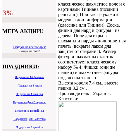
классическое шахматное поле и с
картинами Тициана (поздний
3%
ренесанс). При заказе укажите
модель в доп. информации
(классика или Тициан). Доска,
фишки для нард и фигуры - из
МЕГА АКЦИИ!
дерева. Поле для игры в
шахматы и нарды - полноцветная
печать (вскрыта лаком для
Скидки на все товары!
защиты от стирания). Размер
7 акций на сайте!
фигур и шахматных клеток
соответствует классическому
ПРАЗДНИКИ:
набору № 4. Фишки (они же
шашки) и шахматные фигуры
подклеены тканью.
Подарки на 14 февралљ
Высота короля 7,4 см., высота
Подарки на 8 марта
пешки 3,2 см..
Производитель - Украина.
Подарки на 1 октября
Классика:
Подарки на День Рождениљ
Подарки на Новый Год
Подарки на День Валентина
Подарки на 6 декабрљ