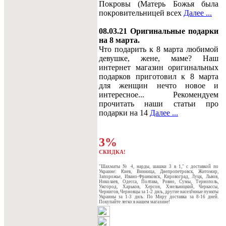
Покровы (Матерь Божья была
покровительницей всех
Далее ...
08.03.21 Оригинальные подарки
на 8 марта.
Что подарить к 8 марта любимой
девушке, жене, маме? Наш
интернет магазин оригинальных
подарков приготовил к 8 марта
для женщин нечто новое и
интересное... Рекомендуем
прочитать наши статьи про
подарки на 14
Далее ...
3%
СКИДКА!
"Шахматы № 4, нарды, шашки 3 в 1," c доставкой по
Украине: Киев, Винница, Днепропетровск, Житомир,
Запорожье, Ивано-Франковск, Кировоград, Луцк, Львов,
Николаев, Одесса, Полтава, Ровно, Сумы, Тернополь,
Ужгород, Харьков, Херсон, Хмельницкий, Черкассы,
Чернигов, Черновцы за 1-2 днљ, другие населЈнные пункты
Украины за 1-3 днљ. По Миру доставка за 8-16 дней.
Покупайте легко в нашем магазине!