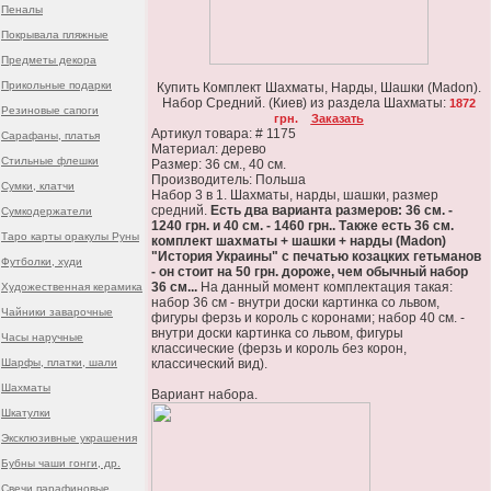
Пеналы
Покрывала пляжные
Предметы декора
Прикольные подарки
Купить Комплект Шахматы, Нарды, Шашки (Madon).
Набор Средний. (Киев) из раздела Шахматы:
1872
Резиновые сапоги
грн.
Заказать
Артикул товара: # 1175
Сарафаны, платья
Материал: дерево
Стильные флешки
Размер: 36 см., 40 см.
Производитель: Польша
Сумки, клатчи
Набор 3 в 1. Шахматы, нарды, шашки, размер
средний.
Есть два варианта размеров: 36 см. -
Сумкодержатели
1240 грн. и 40 см. - 1460 грн.. Также есть 36 см.
Таро карты оракулы Руны
комплект шахматы + шашки + нарды (Madon)
"История Украины" с печатью козацких гетьманов
Футболки, худи
- он стоит на 50 грн. дороже, чем обычный набор
36 см...
На данный момент комплектация такая:
Художественная керамика
набор 36 см - внутри доски картинка со львом,
Чайники заварочные
фигуры ферзь и король с коронами; набор 40 см. -
внутри доски картинка со львом, фигуры
Часы наручные
классические (ферзь и король без корон,
Шарфы, платки, шали
классический вид).
Шахматы
Вариант набора.
Шкатулки
Эксклюзивные украшения
Бубны чаши гонги, др.
Свечи парафиновые