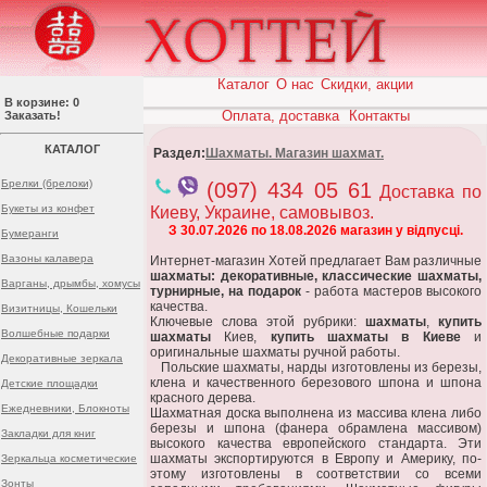
Каталог
О нас
Скидки, акции
В корзине: 0
Оплата, доставка
Контакты
Заказать!
КАТАЛОГ
Раздел:
Шахматы. Магазин шахмат.
Брелки (брелоки)
(097) 434 05 61
Доставка по
Букеты из конфет
Киеву, Украине, самовывоз.
З 30.07.2026 по 18.08.2026 магазин у відпусці.
Бумеранги
Вазоны калавера
Интернет-магазин Хотей предлагает Вам различные
шахматы: декоративные, классические шахматы,
Варганы, дрымбы, хомусы
турнирные, на подарок
- работа мастеров высокого
качества.
Визитницы, Кошельки
Ключевые слова этой рубрики:
шахматы
,
купить
Волшебные подарки
шахматы
Киев,
купить шахматы в Киеве
и
оригинальные шахматы ручной работы.
Декоративные зеркала
Польские шахматы, нарды изготовлены из березы,
клена и качественного березового шпона и шпона
Детские площадки
красного дерева.
Ежедневники, Блокноты
Шахматная доска выполнена из массива клена либо
березы и шпона (фанера обрамлена массивом)
Закладки для книг
высокого качества европейского стандарта. Эти
шахматы экспортируются в Европу и Америку, по-
Зеркальца косметические
этому изготовлены в соответствии со всеми
Зонты