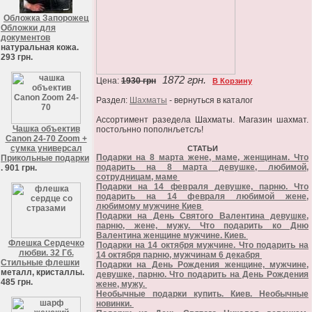
Обложка Запорожец
Обложки для
документов
натуральная кожа.
293 грн.
1872 грн.
Цена:
1930 грн
В Корзину
Раздел:
Шахматы
- вернуться в каталог
Ассортимент разедела Шахматы. Магазин шахмат.
Чашка объектив
постољнно пополнљетсљ!
Canon 24-70 Zoom +
сумка универсал
СТАТЬИ
Подарки на 8 марта жене, маме, женщинам. Что
Прикольные подарки
подарить на 8 марта девушке, любимой,
. 901 грн.
сотрудницам, маме
Подарки на 14 февраля девушке, парню. Что
подарить на 14 февраля любимой жене,
любимому мужчине Киев
Подарки на День Святого Валентина девушке,
парню, жене, мужу. Что подарить ко Дню
Валентина женщине мужчине. Киев.
Флешка Сердечко
Подарки на 14 октября мужчине. Что подарить на
любви. 32 Гб.
14 октября парню, мужчинам 6 декабря
Стильные флешки
Подарки на День Рождения женщине, мужчине,
металл, кристаллы.
девушке, парню. Что подарить на День Рождения
485 грн.
жене, мужу.
Необычные подарки купить. Киев. Необычные
новинки.