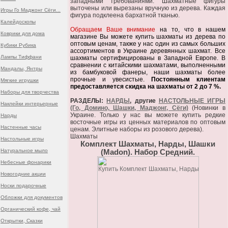
западными требованиями. Шахматные фигуры
выточены или вырезаны вручную из дерева. Каждая
Игры Го Маджонг Сёги...
фигура подклеена бархатной тканью.
Калейдоскопы
Обращаем Ваше внимание
на то, что в нашем
Коврики для дома
магазине Вы можете купить шахматы из дерева по
оптовым ценам, также у нас один из самых больших
Кубики Рубика
ассортиментов в Украине деревянных шахмат. Все
Лампы Тиффани
шахматы сертифицированы в Западной Европе. В
сравнении с китайскими шахматами, выполненными
Мандалы, Янтры
из бамбуковой фанеры, наши шахматы более
прочные и увесистые.
Постоянным клиентам
Мягкие игрушки
предоставляется скидка на шахматы от 2 до 7 %.
Наборы для творчества
РАЗДЕЛЫ:
НАРДЫ
, другие
НАСТОЛЬНЫЕ ИГРЫ
Наклейки интерьерные
(Го, Домино, Шашки, Маджонг, Сёги)
(Новинки в
Украине. Только у нас вы можете купить редкие
Нарды
восточные игры из ценных материалов по оптовым
Настенные часы
ценам. Элитные наборы из розового дерева).
Шахматы
Настольные игры
Комплект Шахматы, Нарды, Шашки
Натуральное мыло
(Madon). Набор Средний.
Небесные фонарики
Новогодние акции
Носки подарочные
Обложки для документов
Органический кофе, чай
Открытки, Сказки