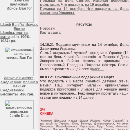
Подарки на День Святого Николая девочкам,
мальчикам. Что подарить на 19 декабря
Подарки на 14 октября. Что подарить на День
защитника Украины
Шарф Ван Гог Ирисы.
РЕСУРСЫ
Новости
Eterno
Карта сайта
Шарфы, платки,
шали
шёлк 100%.
1024 грн.
14.10.21 Подарки мужчинам на 14 октября, День
Защитника Украины.
Самый актуальный мужской праздник в Украине (14
жовтня День Козаків-Запорожців та Покрова)! День
Запорожского Войска Козачьего приподал на
Православный Праздник Покровы (Матерь Божья
была покровительницей всех
Далее ...
08.03.21 Оригинальные подарки на 8 марта.
Записная книжка,
Что подарить к 8 марта любимой девушке, жене,
ежедневник, планнер
маме? Наш интернет магазин оригинальных
Ван Гог
подарков приготовил к 8 марта для женщин нечто
Ежедневники,
новое и интересное... Рекомендуем прочитать наши
Блокноты
. 486 грн.
статьи про подарки на 14
Далее ...
3%
СКИДКА!
"Комплект Шахматы, Нарды, Шашки (Madon), Набор Средний," c
доставкой по Украине: Киев, Винница, Днепропетровск, Житомир,
Запорожье, Ивано-Франковск, Кировоград, Луцк, Львов, Николаев,
Одесса, Полтава, Ровно, Сумы, Тернополь, Ужгород, Харьков,