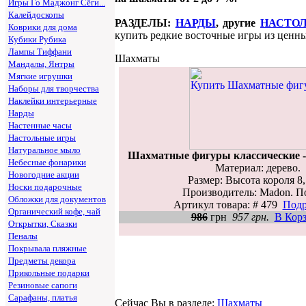
Игры Го Маджонг Сёги...
Калейдоскопы
РАЗДЕЛЫ:
НАРДЫ
, другие
НАСТОЛЬ
Коврики для дома
купить редкие восточные игры из ценны
Кубики Рубика
Лампы Тиффани
Шахматы
Мандалы, Янтры
Мягкие игрушки
Наборы для творчества
Наклейки интерьерные
Нарды
Настенные часы
Настольные игры
Натуральное мыло
Шахматные фигуры классические 
Небесные фонарики
Материал: дерево.
Новогодние акции
Размер: Высота короля 8,
Носки подарочные
Производитель: Madon. П
Обложки для документов
Артикул товара: # 479
Подр
Органический кофе, чай
986
грн
957 грн.
В Кор
Открытки, Сказки
Пеналы
Покрывала пляжные
Предметы декора
Прикольные подарки
Резиновые сапоги
Сарафаны, платья
Сейчас Вы в разделе:
Шахматы