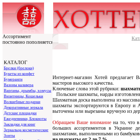
Ассортимент
Кат
постоянно пополняется
КАТАЛОГ
Брелки (брелоки)
Букеты из конфет
Интернет-магазин Хотей предлагает 
Бумеранги
мастеров высокого качества.
Вазоны калавера
Ключевые слова этой рубрики:
шахмат
Варганы, дрымбы, хомусы
Польские шахматы, нарды изготовлены и
Визитницы, Кошельки
Шахматная доска выполнена из массива 
Волшебные подарки
шахматы экспортируются в Европу и А
Декоративные зеркала
выточены или вырезаны вручную из дер
Детские площадки
Ежедневники, Блокноты
Обращаем Ваше внимание
на то, что 
Закладки для книг
больших ассортиментов в Украине д
Зеркальца косметические
шахматами, выполненными из бамбуков
Зонты
на шахматы от 2 до 7 %.