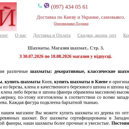
(097) 434 05 61
Доставка по Киеву и Украине, самовывоз.
Оригинальные Подарки
алог
О нас
Доставка и Оплата
Скидки, акции, опт
Ко
Шахматы. Магазин шахмат.. Стр. 3.
З 30.07.2026 по 18.08.2026 магазин у відпусці.
Вам различные
шахматы: декоративные, классические шахм
ы
,
купить шахматы
Киев,
купить шахматы в Киеве
и оригина
з березы, клена и качественного березового шпона и шпона кр
клена либо березы и шпона (фанера обрамлена массивом) высоко
мерику, по-этому изготовлены в соответствии со всеми зап
ева. Каждая фигура подклеена бархатной тканью.
в нашем магазине Вы можете купить шахматы из дерева по опт
еревянных шахмат. Все шахматы сертифицированы в Западн
ой фанеры, наши шахматы более прочные и увесистые.
Постоян