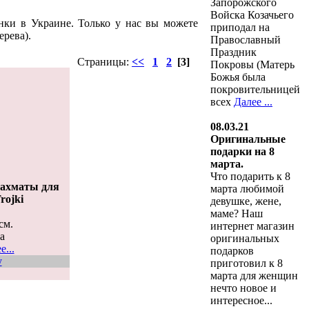
Запорожского
Войска Козачьего
ки в Украине. Только у нас вы можете
приподал на
рева).
Православный
Праздник
Страницы:
<<
1
2
[3]
Покровы (Матерь
Божья была
покровительницей
всех
Далее ...
08.03.21
Оригинальные
подарки на 8
марта.
Что подарить к 8
ахматы для
марта любимой
rojki
девушке, жене,
маме? Наш
см.
интернет магазин
а
оригинальных
...
подарков
у
приготовил к 8
марта для женщин
нечто новое и
интересное...