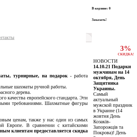
В корзине: 0
Заказать!
нтакты
3%
СКИДКА!
НОВОСТИ
14.10.21 Подарки
мужчинам на 14
аты, турнирные, на подарок
- работа
октября, День
Защитника
льные шахматы ручной работы.
Украины.
асного дерева.
Самый
го качества европейского стандарта. Эти
актуальный
адными требованиями. Шахматные фигуры
мужской праздник
в Украине (14
жовтня День
овым ценам, также у нас один из самых
Козаків-
ой Европе. В сравнении с китайскими
Запорожців та
ным клиентам предоставляется скидка
Покрова)! День