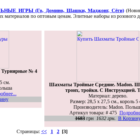
НЫЕ ИГРЫ (Го, Домино, Шашки, Маджонг, Сёги)
(Новин
х материалов по оптовым ценам. Элитные наборы из розового де
- Турнирные № 4
5 см.
Шахматы Тройные Средние. Madon. Ш
ольша
троих, тройки. С Инструкцией. T
обнее...
Материал: дерево.
зину
Размер: 28,5 x 27,5 см., король 5 
Производитель: Madon. Польш
Артикул товара: # 475
Подробнее
1683
грн
1632 грн.
В Корзин
Страницы:
<<
1
2
[3]