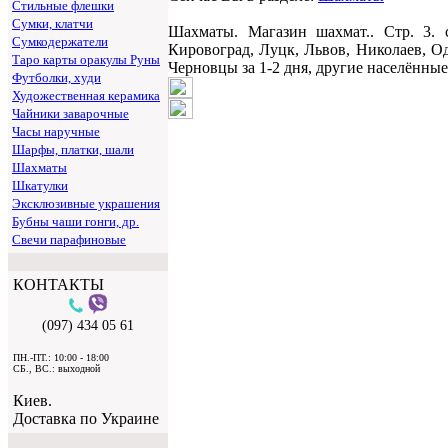
Стильные флешки
Сумки, клатчи
Шахматы. Магазин шахмат.. Стр. 3. 
Сумкодержатели
Кировоград, Луцк, Львов, Николаев, О
Таро карты оракулы Руны
Черновцы за 1-2 дня, другие населённые
Футболки, худи
Художественная керамика
Чайники заварочные
Часы наручные
Шарфы, платки, шали
Шахматы
Шкатулки
Эксклюзивные украшения
Бубны чаши гонги, др.
Свечи парафиновые
КОНТАКТЫ
(097) 434 05 61
ПН.-ПТ.: 10:00 - 18:00
СБ., ВС.: выходной
Киев.
Доставка по Украине