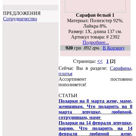
ПРЕДЛОЖЕНИЯ
Сарафан белый 1
Cотрудничество
Материал: Полиэстер 92%,
Лайкра 8%.
Размер: 1X, длина 137 см.
Артикул товара: # 2392
Подробнее...
920
грн
892 грн.
В Корзину
Страницы:
<<
1
[2]
Сейчас Вы в разделе:
Сарафаны,
платья
Ассортимент постоянно
пополняется!
СТАТЬИ
Подарки на 8 марта жене, маме,
женщинам. Что подарить на 8
марта девушке, любимой,
сотрудницам, маме
Подарки на 14 февраля девушке,
парню. Что подарить на 14
февраля любимой жене,