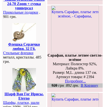
24-70 Zoom + сумка
универсал
Прикольные подарки
.
901 грн.
Флешка Сердечко
любви. 32 Гб.
Стильные флешки
Сарафан, платье летнее светло-
металл, кристаллы. 485
зелёное
грн.
Материал: Полиэстер 92%,
Лайкра 8%.
Размер: M,L. длина 137 см.
Артикул товара: # 2394
Подробнее...
920
грн
892 грн.
В Корзину
Шарф Ван Гог Ирисы.
Eterno
Шарфы, платки, шали
шёлк 100%. 1024 грн.