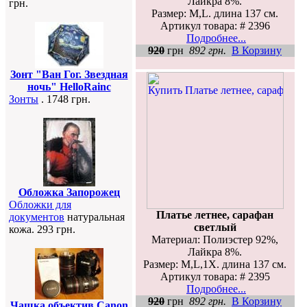
Лайкра 8%.
грн.
Размер: M,L. длина 137 см.
Артикул товара: # 2396
Подробнее...
920
грн
892 грн.
В Корзину
Зонт "Ван Гог. Звездная
ночь" HelloRainc
Зонты
. 1748 грн.
Обложка Запорожец
Обложки для
Платье летнее, сарафан
документов
натуральная
светлый
кожа. 293 грн.
Материал: Полиэстер 92%,
Лайкра 8%.
Размер: M,L,1X. длина 137 см.
Артикул товара: # 2395
Подробнее...
920
грн
892 грн.
В Корзину
Чашка объектив Canon