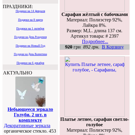
ПРАЗДНИКИ:
Подарки на 14 февраля
Сарафан жёлтый с бабочками
Материал: Полиэстер 92%,
Подарки на 8 марта
Лайкра 8%.
Подарки на 1 октября
Размер: M,L. длина 137 см.
Артикул товара: # 2397
Подарки на День Рождения
Подробнее...
Подарки на Новый Год
920
грн
892 грн.
В Корзину
Подарки на День Валентина
Подарки на 6 декабря
АКТУАЛЬНО
Небьющееся зеркало
Голуби. 2 шт. в
Платье летнее, сарафан светло-
комплекте
голубое
Декоративные зеркала
Материал: Полиэстер 92%,
органическое стекло. 453