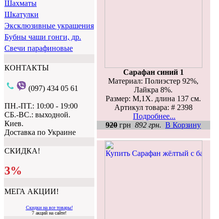
Шахматы
Шкатулки
Эксклюзивные украшения
Бубны чаши гонги, др.
Свечи парафиновые
КОНТАКТЫ
Сарафан синий 1
Материал: Полиэстер 92%,
(097) 434 05 61
Лайкра 8%.
Размер: M,1Х. длина 137 см.
ПН.-ПТ.: 10:00 - 19:00
Артикул товара: # 2398
СБ.-ВС.: выходной.
Подробнее...
Киев.
920
грн
892 грн.
В Корзину
Доставка по Украине
СКИДКА!
3%
МЕГА АКЦИИ!
Скидки на все товары!
7 акций на сайте!