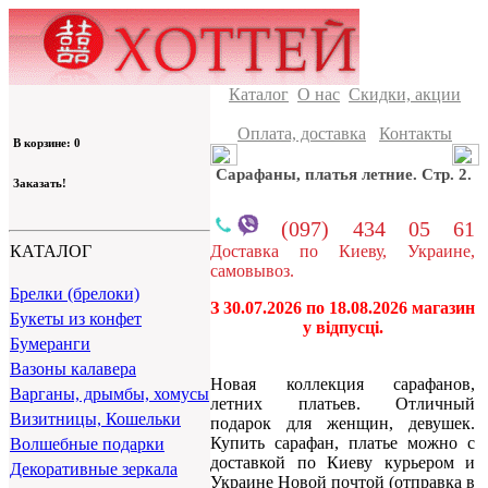
Каталог
О нас
Скидки, акции
Оплата, доставка
Контакты
В корзине: 0
Сарафаны, платья летние. Стр. 2.
Заказать!
(097) 434 05 61
Доставка по Киеву, Украине,
КАТАЛОГ
самовывоз.
Брелки (брелоки)
З 30.07.2026 по 18.08.2026 магазин
Букеты из конфет
у відпусці.
Бумеранги
Вазоны калавера
Новая коллекция сарафанов,
Варганы, дрымбы, хомусы
летних платьев. Отличный
Визитницы, Кошельки
подарок для женщин, девушек.
Купить сарафан, платье можно с
Волшебные подарки
доставкой по Киеву курьером и
Декоративные зеркала
Украине Новой почтой (отправка в