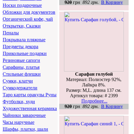
920
грн
892 грн.
В Корзину
Носки подарочные
Обложки для документов
Органический кофе, чай
Открытки, Сказки
Пеналы
Покрывала пляжные
Предметы декора
Прикольные подарки
Резиновые сапоги
Сарафаны, платья
Сарафан голубой
Стильные флешки
Материал: Полиэстер 92%,
Сумки, клатчи
Лайкра 8%.
Сумкодержатели
Размер: M,L. длина 137 см.
Таро карты оракулы Руны
Артикул товара: # 2399
Подробнее...
Футболки, худи
920
грн
892 грн.
В Корзину
Художественная керамика
Чайники заварочные
Часы наручные
Шарфы, платки, шали