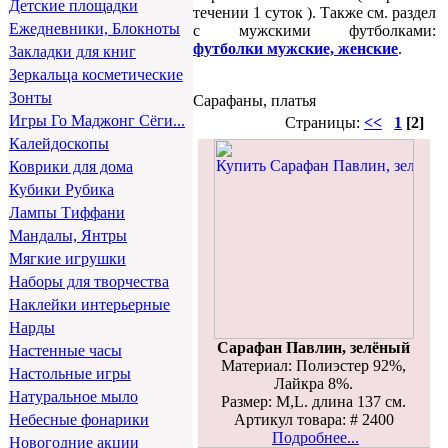
Детские площадки
течении 1 суток ). Также см. раздел
Ежедневники, Блокноты
с мужскими футболками:
футболки мужские, женские
.
Закладки для книг
Зеркальца косметические
Зонты
Сарафаны, платья
Игры Го Маджонг Сёги...
Страницы:
<<
1
[2]
Калейдоскопы
Коврики для дома
Кубики Рубика
Лампы Тиффани
Мандалы, Янтры
Мягкие игрушки
Наборы для творчества
Наклейки интерьерные
Нарды
Сарафан Павлин, зелёный
Настенные часы
Материал: Полиэстер 92%,
Настольные игры
Лайкра 8%.
Натуральное мыло
Размер: M,L. длина 137 см.
Артикул товара: # 2400
Небесные фонарики
Подробнее...
Новогодние акции