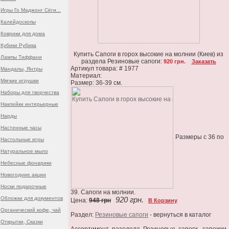
Игры Го Маджонг Сёги...
Калейдоскопы
Коврики для дома
Кубики Рубика
Купить Сапоги в горох высокие на молнии (Киев) из
Лампы Тиффани
раздела Резиновые сапоги:
920 грн.
Заказать
Артикул товара: # 1977
Мандалы, Янтры
Материал:
Мягкие игрушки
Размер: 36-39 см.
Наборы для творчества
Наклейки интерьерные
Нарды
Настенные часы
Размеры с 36 по
Настольные игры
Натуральное мыло
Небесные фонарики
Новогодние акции
Носки подарочные
39. Сапоги на молнии.
Обложки для документов
920 грн.
Цена:
948 грн
В Корзину
Органический кофе, чай
Раздел:
Резиновые сапоги
- вернуться в каталог
Открытки, Сказки