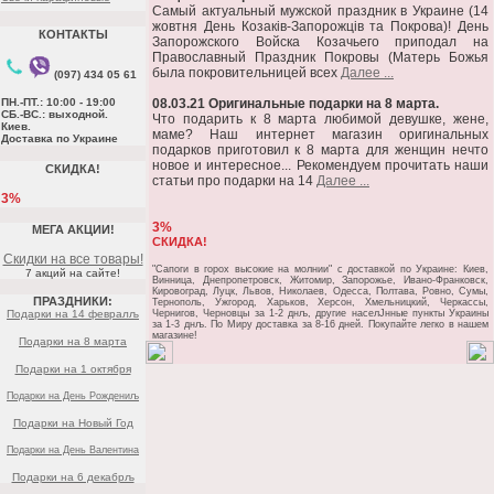
Самый актуальный мужской праздник в Украине (14
жовтня День Козаків-Запорожців та Покрова)! День
КОНТАКТЫ
Запорожского Войска Козачьего приподал на
Православный Праздник Покровы (Матерь Божья
была покровительницей всех
Далее ...
(097) 434 05 61
ПН.-ПТ.: 10:00 - 19:00
08.03.21 Оригинальные подарки на 8 марта.
СБ.-ВС.: выходной.
Что подарить к 8 марта любимой девушке, жене,
Киев.
маме? Наш интернет магазин оригинальных
Доставка по Украине
подарков приготовил к 8 марта для женщин нечто
новое и интересное... Рекомендуем прочитать наши
СКИДКА!
статьи про подарки на 14
Далее ...
3%
3%
МЕГА АКЦИИ!
СКИДКА!
Скидки на все товары!
"Сапоги в горох высокие на молнии" c доставкой по Украине: Киев,
7 акций на сайте!
Винница, Днепропетровск, Житомир, Запорожье, Ивано-Франковск,
Кировоград, Луцк, Львов, Николаев, Одесса, Полтава, Ровно, Сумы,
ПРАЗДНИКИ:
Тернополь, Ужгород, Харьков, Херсон, Хмельницкий, Черкассы,
Подарки на 14 февралљ
Чернигов, Черновцы за 1-2 днљ, другие населЈнные пункты Украины
за 1-3 днљ. По Миру доставка за 8-16 дней. Покупайте легко в нашем
магазине!
Подарки на 8 марта
Подарки на 1 октября
Подарки на День Рождениљ
Подарки на Новый Год
Подарки на День Валентина
Подарки на 6 декабрљ