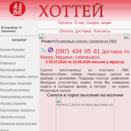
Каталог
О нас
Скидки, акции
В корзине: 0
Оплата, доставка
Контакты
Заказать!
КАТАЛОГ
Раздел:
Резиновые сапоги, сапожки из ПВХ
Брелки (брелоки)
(097) 434 05 61
Доставка по
Букеты из конфет
Киеву, Украине, самовывоз.
З 30.07.2026 по 18.08.2026 магазин у відпусці.
Бумеранги
Вазоны калавера
Сапоги изготовлены из плотного ПВХ.
Морозостойкие, гибкие. Некоторые сапоги на
Варганы, дрымбы, хомусы
каблуке, с молниями. Подошва толстая, рифленая.
Вкладыш утеплитель нужен, если Вы намерены
Визитницы, Кошельки
ходить в холодное время, в летнее - не нужен.
Волшебные подарки
Резиновые сапоги
Сапоги в горох высокие на молнии
Декоративные зеркала
Детские площадки
Ежедневники, Блокноты
Закладки для книг
Зеркальца косметические
Зонты