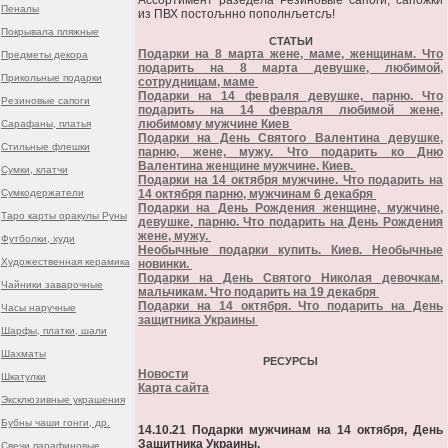
Ассортимент разедела Резиновые сапоги, сапожки
Пеналы
из ПВХ постољнно пополнљетсљ!
Покрывала пляжные
СТАТЬИ
Подарки на 8 марта жене, маме, женщинам. Что
Предметы декора
подарить на 8 марта девушке, любимой,
Прикольные подарки
сотрудницам, маме
Подарки на 14 февраля девушке, парню. Что
Резиновые сапоги
подарить на 14 февраля любимой жене,
любимому мужчине Киев
Сарафаны, платья
Подарки на День Святого Валентина девушке,
Стильные флешки
парню, жене, мужу. Что подарить ко Дню
Валентина женщине мужчине. Киев.
Сумки, клатчи
Подарки на 14 октября мужчине. Что подарить на
Сумкодержатели
14 октября парню, мужчинам 6 декабря
Подарки на День Рождения женщине, мужчине,
Таро карты оракулы Руны
девушке, парню. Что подарить на День Рождения
жене, мужу.
Футболки, худи
Необычные подарки купить. Киев. Необычные
Художественная керамика
новинки.
Подарки на День Святого Николая девочкам,
Чайники заварочные
мальчикам. Что подарить на 19 декабря
Подарки на 14 октября. Что подарить на День
Часы наручные
защитника Украины
Шарфы, платки, шали
Шахматы
РЕСУРСЫ
Новости
Шкатулки
Карта сайта
Эксклюзивные украшения
Бубны чаши гонги, др.
14.10.21 Подарки мужчинам на 14 октября, День
Защитника Украины.
Свечи парафиновые