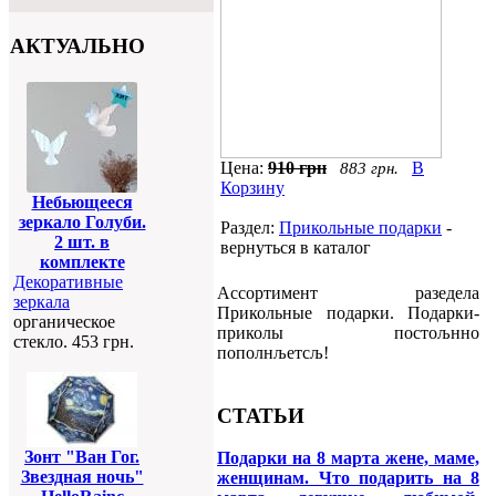
АКТУАЛЬНО
Цена:
910 грн
В
883 грн.
Корзину
Небьющееся
зеркало Голуби.
Раздел:
Прикольные подарки
-
2 шт. в
вернуться в каталог
комплекте
Декоративные
Ассортимент разедела
зеркала
Прикольные подарки. Подарки-
органическое
приколы постољнно
стекло. 453 грн.
пополнљетсљ!
СТАТЬИ
Зонт "Ван Гог.
Подарки на 8 марта жене, маме,
Звездная ночь"
женщинам. Что подарить на 8