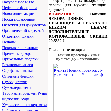
выбор прикольных подарков для
Натуральное мыло
парней, для мужчин, женщин,
Небесные фонарики
девушек!
Новогодние акции
ВНИМАНИЕ!
Новинки.
ДЕКОРАТИВНЫЕ
Носки подарочные
НЕБЬЮЩИЕСЯ ЗЕРКАЛА ПО
Обложки для документов
НИЗКИМ ЦЕНАМ!
Органический кофе, чай
ДОПОЛНИТЕЛЬНЫЕ
КОРПОРАТИВНЫЕ СКИДКИ
Открытки, Сказки
20-55% !
Пеналы
Покрывала пляжные
Прикольные подарки
Предметы декора
Ночник проектор Луна с
пультом д/у - светильник
Прикольные подарки
Резиновые сапоги
Сарафаны, платья
Стильные флешки
Сумки, клатчи
Сумкодержатели
Таро карты оракулы Руны
Футболки, худи
Художественная керамика
Чайники заварочные