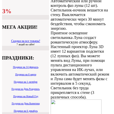
Автоматический или ручной
контроль фаз луны (12 шт).
3%
Светильник-ночник вешается на
стену. Выключается
автоматически через 30 минут
бездействия, чтобы сэкономить
МЕГА АКЦИИ!
энергию.
Приятное освещение
светильника Луна создаст
Скидки на все товары!
романтическую атмосферу.
7 акций на сайте!
Настенный проектор Луна 3D
имеет 12 вариантов подсветки
(12 лунных фаз). Вы можете
ПРАЗДНИКИ:
менять вид Луны, при помощи
пульта дистанционного
Подарки на 14 февралљ
управления на ИК-лучах, или
включить автоматический режим
Подарки на 8 марта
и Луна сама будет менять фазы с
Подарки на 1 октября
интервалом в 5 секунд.
Светильник без труда
Подарки на День Рождениљ
прикрепляется к стене (3
Подарки на Новый Год
различных способа).
Подарки на День Валентина
Подарки на 6 декабрљ