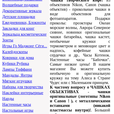
Чашка творческого кофе!
из
объективов Nikon, Canon (чашка
Волшебные подарки
объектив) - прикольные чашки в
Декоративные зеркала
виде объективов для
Детские площадки
фотоаппаратов. Подарки
Ежедневники, Блокноты
приколы: проэкторы Океан
морские волны, Аврора Северное
Закладки для книг
сияние, новинки оригинальные
Зеркальца косметические
чашки батарейка, чашка кастет,
Зонты
необычные кружки с
термометром и меняющие цвет и
Игры Го Маджонг Сёги...
надпись, кофейные чашки
Калейдоскопы
сердечки и др.. Часы Котенок.
Коврики для дома
Настенные часы "Бабочки".
Кубики Рубика
Самые низкие цены! В нашем
магазине Вы можете купить
Лампы Тиффани
необычную и оригинальную
Мандалы, Янтры
кружку на тему Алиса в Стране
Мягкие игрушки
Чудес или с Маленьким принцем.
Наборы для творчества
К частому вопросу о ЧАШКАХ
ОБЪЕКТИВАХ - чашки
Наклейки интерьерные
оригинальные (логотипы Nikon
Нарды
и Canon ! ), с металлическими
Настенные часы
вставками (никакой
пластмассы внутри)!
. Большой
Настольные игры