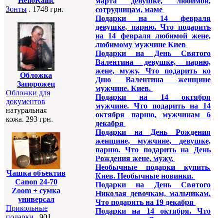
HelloRainc
марта девушке, любимой,
Зонты
. 1748 грн.
сотрудницам, маме
Подарки на 14 февраля
девушке, парню. Что подарить
на 14 февраля любимой жене,
любимому мужчине Киев
Подарки на День Святого
Валентина девушке, парню,
жене, мужу. Что подарить ко
Обложка
Дню Валентина женщине
Запорожец
мужчине. Киев.
Обложки для
Подарки на 14 октября
документов
мужчине. Что подарить на 14
натуральная
октября парню, мужчинам 6
кожа. 293 грн.
декабря
Подарки на День Рождения
женщине, мужчине, девушке,
парню. Что подарить на День
Рождения жене, мужу.
Необычные подарки купить.
Чашка объектив
Киев. Необычные новинки.
Canon 24-70
Подарки на День Святого
Zoom + сумка
Николая девочкам, мальчикам.
универсал
Что подарить на 19 декабря
Прикольные
Подарки на 14 октября. Что
подарки
. 901