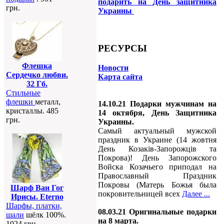
подарить на День защитника
грн.
Украины
РЕСУРСЫ
Флешка
Новости
Сердечко любви.
Карта сайта
32 Гб.
Стильные
флешки
металл,
14.10.21 Подарки мужчинам на
кристаллы. 485
14 октября, День Защитника
грн.
Украины.
Самый актуальный мужской
праздник в Украине (14 жовтня
День Козаків-Запорожців та
Покрова)! День Запорожского
Войска Козачьего приподал на
Православный Праздник
Покровы (Матерь Божья была
Шарф Ван Гог
покровительницей всех
Далее ...
Ирисы. Eterno
Шарфы, платки,
08.03.21 Оригинальные подарки
шали
шёлк 100%.
на 8 марта.
1024 грн.