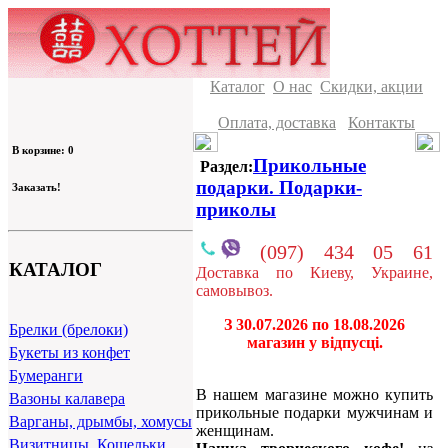
Каталог
О нас
Скидки, акции
Оплата, доставка
Контакты
В корзине: 0
Прикольные
Раздел:
подарки. Подарки-
Заказать!
приколы
(097) 434 05 61
КАТАЛОГ
Доставка по Киеву, Украине,
самовывоз.
З 30.07.2026 по 18.08.2026
Брелки (брелоки)
магазин у відпусці.
Букеты из конфет
Бумеранги
В нашем магазине можно купить
Вазоны калавера
прикольные подарки мужчинам и
Варганы, дрымбы, хомусы
женщинам.
Визитницы, Кошельки