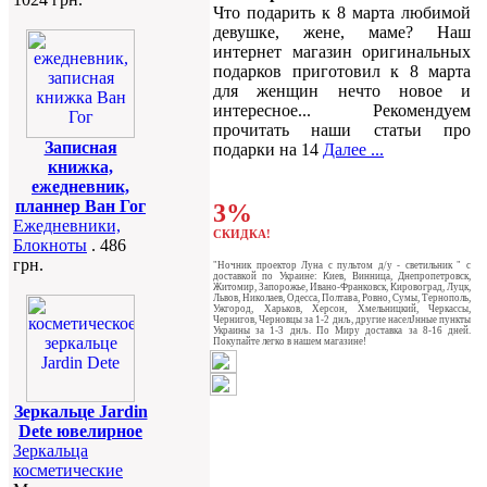
Что подарить к 8 марта любимой
девушке, жене, маме? Наш
интернет магазин оригинальных
подарков приготовил к 8 марта
для женщин нечто новое и
интересное... Рекомендуем
прочитать наши статьи про
Записная
подарки на 14
Далее ...
книжка,
ежедневник,
планнер Ван Гог
3%
Ежедневники,
СКИДКА!
Блокноты
. 486
грн.
"Ночник проектор Луна с пультом д/у - светильник " c
доставкой по Украине: Киев, Винница, Днепропетровск,
Житомир, Запорожье, Ивано-Франковск, Кировоград, Луцк,
Львов, Николаев, Одесса, Полтава, Ровно, Сумы, Тернополь,
Ужгород, Харьков, Херсон, Хмельницкий, Черкассы,
Чернигов, Черновцы за 1-2 днљ, другие населЈнные пункты
Украины за 1-3 днљ. По Миру доставка за 8-16 дней.
Покупайте легко в нашем магазине!
Зеркальце Jardin
Dete ювелирное
Зеркальца
косметические