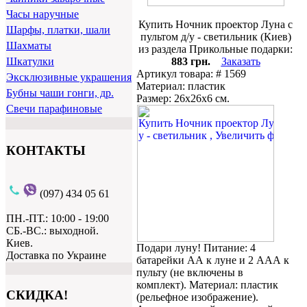
Часы наручные
Купить Ночник проектор Луна с
Шарфы, платки, шали
пультом д/у - светильник (Киев)
Шахматы
из раздела Прикольные подарки:
883 грн.
Заказать
Шкатулки
Артикул товара: # 1569
Эксклюзивные украшения
Материал: пластик
Бубны чаши гонги, др.
Размер: 26х26х6 см.
Свечи парафиновые
КОНТАКТЫ
(097) 434 05 61
ПН.-ПТ.: 10:00 - 19:00
СБ.-ВС.: выходной.
Киев.
Подари луну! Питание: 4
Доставка по Украине
батарейки АА к луне и 2 ААА к
пульту (не включены в
комплект). Материал: пластик
СКИДКА!
(рельефное изображение).