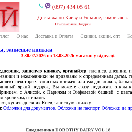
(097) 434 05 61
Доставка по Киеву и Украине, самовывоз.
Оригинальные Подарки
талог
О нас
Доставка и Оплата
Скидки, акции, опт
К
ы, записные книжки
З 30.07.2026 по 18.08.2026 магазин у відпусці.
едневник
,
записную книжку, органайзер
, пленнер, дневник, 
дневники и ежедневники не привязаны к определенным датам, т
мплект некоторых записных книжек или ежедневников, блокно
тличный яркий подарок, Вы можете сразу подписать открытк
ринцем, с Алисой, с Парижем и Эйфелевой башней, с цветам
ым кроликом, птицами.
нот, купить дневник Киев, записную книжку.
):
Обложки для документов, Обложки на паспорт, Обложки на п
Ежедневники DOROTHY DAIRY VOL.18