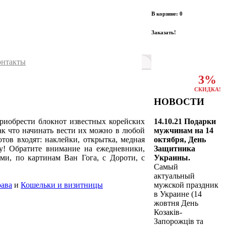
В корзине: 0
Заказать!
онтакты
3%
СКИДКА!
НОВОСТИ
14.10.21 Подарки
приобрести блокнот известных корейских
мужчинам на 14
ак что начинать вести их можно в любой
октября, День
тов входят: наклейки, открытка, медная
Защитника
у! Обратите внимание на ежедневники,
Украины.
и, по картинам Ван Гога, с Дороти, с
Самый
актуальный
мужской праздник
рава
и
Кошельки и визитницы
в Украине (14
жовтня День
Козаків-
Запорожців та