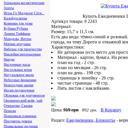
Зеркальца косметические
Зонты
Игры Го Маджонг Сёги...
Купить Ежедневники 
Калейдоскопы
Артикул товара: # 2243
Коврики для дома
Материал:
Кубики Рубика
Размер: 15,7 х 11,5 см.
Лампы Тиффани
Есть два вида: тёмно-синий и розовы
Мандалы, Янтры
города, на тему Дороти и отважной ко
Мягкие игрушки
Характеристики:
Наборы для творчества
Не датирован (есть место для прост
Наклейки интерьерные
Материал - картон, бумага. На резин
Нарды
план на год - 2 стр.
Настенные часы
план по месяцам - 26 стр.
Настольные игры
план на день - 198 стр.
Натуральное мыло
страницы в линейку - 26 стр.
Небесные фонарики
чистые страницы - 48 стр.
Новогодние акции
Пять листов с наклейками.
Носки подарочные
Обложки для документов
Органический кофе, чай
Открытки, Сказки
Цена:
919 грн
В Корзину
892 грн.
Пеналы
Покрывала пляжные
Раздел:
Ежедневники, Блокноты
- вер
Предметы декора
Прикольные подарки