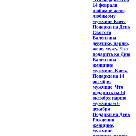
14 февраля
любимой жене,
любимому
мужчине Киев
Подарки на День
Святого
Валентина
девушке, парню,
жене, мужу. Что
подарить ко Дню
Валентина
женщине
мужчине. Киев.
Подарки на 14
октября
мужчине. Что
подарить на 14
октября парню,
мужчинам 6
декабря
Подарки на День
Рождения
женщине,
мужчине,