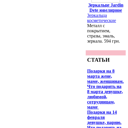
Зеркальце Jardin
Dete ювелирное
Зеркальца
косметические
Металл с
покрытием,
стразы, эмаль,
зеркала. 594 грн.
СТАТЬИ
Подарки на 8
марта жене,
маме, женщинам.
Что подарить на
8 марта девушке,
любимой,
сотрудницам,
маме
Подарки на 14
февраля
девушке, парню.
Что подарить на