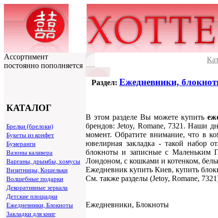
Ассортимент
Ка
постоянно пополняется
Ежедневники, блокнот
Раздел:
КАТАЛОГ
В этом разделе Вы можете купить
еж
брендов: Jetoy, Romane, 7321. Наши 
Брелки (брелоки)
момент. Обратите внимание, что в ко
Букеты из конфет
ювелирная закладка - такой набор о
Бумеранги
блокноты и записные с Маленьким П
Вазоны калавера
Лондоном, с кошками и котенком, бел
Варганы, дрымбы, хомусы
Ежедневник купить Киев, купить блок
Визитницы, Кошельки
См. также разделы (Jetoy, Romane, 7321
Волшебные подарки
Декоративные зеркала
Детские площадки
Ежедневники, Блокноты
Ежедневники, Блокноты
Закладки для книг