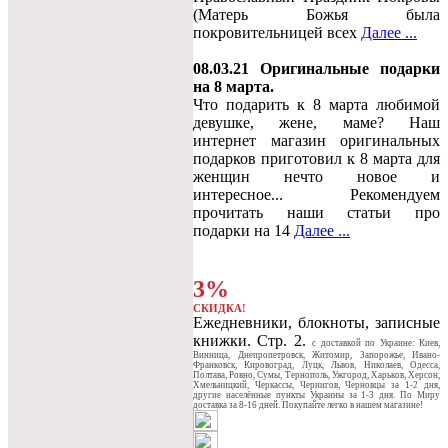
(Матерь Божья была
покровительницей всех
Далее ...
08.03.21 Оригинальные подарки
на 8 марта.
Что подарить к 8 марта любимой
девушке, жене, маме? Наш
интернет магазин оригинальных
подарков приготовил к 8 марта для
женщин нечто новое и
интересное... Рекомендуем
прочитать наши статьи про
подарки на 14
Далее ...
3%
СКИДКА!
Ежедневники, блокноты, записные
книжки. Стр. 2.
c доставкой по Украине: Киев,
Винница, Днепропетровск, Житомир, Запорожье, Ивано-
Франковск, Кировоград, Луцк, Львов, Николаев, Одесса,
Полтава, Ровно, Сумы, Тернополь, Ужгород, Харьков, Херсон,
Хмельницкий, Черкассы, Чернигов, Черновцы за 1-2 дня,
другие населённые пункты Украины за 1-3 дня. По Миру
доставка за 8-16 дней. Покупайте легко в нашем магазине!