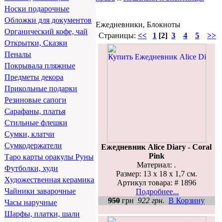
Носки подарочные
Обложки для документов
Ежедневники, Блокноты
Органический кофе, чай
Страницы:
<<
1
[2]
3
4
5
>>
Открытки, Сказки
Пеналы
Покрывала пляжные
Предметы декора
Прикольные подарки
Резиновые сапоги
Сарафаны, платья
Стильные флешки
Сумки, клатчи
Сумкодержатели
Ежедневник Alice Diary - Coral
Pink
Таро карты оракулы Руны
Материал: .
Футболки, худи
Размер: 13 х 18 х 1,7 см.
Художественная керамика
Артикул товара: # 1896
Чайники заварочные
Подробнее...
950
грн
922 грн.
В Корзину
Часы наручные
Шарфы, платки, шали