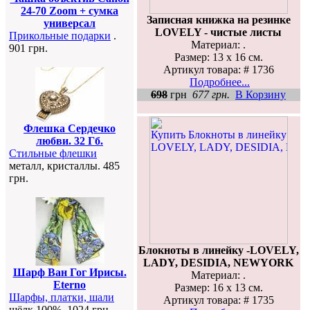
24-70 Zoom + сумка
Записная книжка на резинке
универсал
LOVELY - чистые листы
Прикольные подарки
.
Материал: .
901 грн.
Размер: 13 х 16 см.
Артикул товара: # 1736
Подробнее...
698
грн
677 грн.
В Корзину
Флешка Сердечко
любви. 32 Гб.
Стильные флешки
металл, кристаллы. 485
грн.
Блокноты в линейку -LOVELY,
LADY, DESIDIA, NEWYORK
Шарф Ван Гог Ирисы.
Материал: .
Eterno
Размер: 16 х 13 см.
Шарфы, платки, шали
Артикул товара: # 1735
шёлк 100%. 1024 грн.