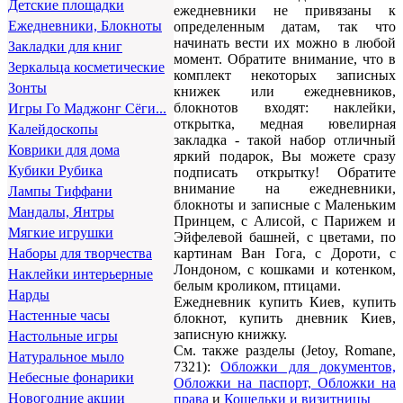
Детские площадки
ежедневники не привязаны к
Ежедневники, Блокноты
определенным датам, так что
начинать вести их можно в любой
Закладки для книг
момент. Обратите внимание, что в
Зеркальца косметические
комплект некоторых записных
Зонты
книжек или ежедневников,
блокнотов входят: наклейки,
Игры Го Маджонг Сёги...
открытка, медная ювелирная
Калейдоскопы
закладка - такой набор отличный
Коврики для дома
яркий подарок, Вы можете сразу
Кубики Рубика
подписать открытку! Обратите
внимание на ежедневники,
Лампы Тиффани
блокноты и записные с Маленьким
Мандалы, Янтры
Принцем, с Алисой, с Парижем и
Мягкие игрушки
Эйфелевой башней, с цветами, по
картинам Ван Гога, с Дороти, с
Наборы для творчества
Лондоном, с кошками и котенком,
Наклейки интерьерные
белым кроликом, птицами.
Нарды
Ежедневник купить Киев, купить
Настенные часы
блокнот, купить дневник Киев,
записную книжку.
Настольные игры
См. также разделы (Jetoy, Romane,
Натуральное мыло
7321):
Обложки для документов,
Небесные фонарики
Обложки на паспорт, Обложки на
Новогодние акции
права
и
Кошельки и визитницы