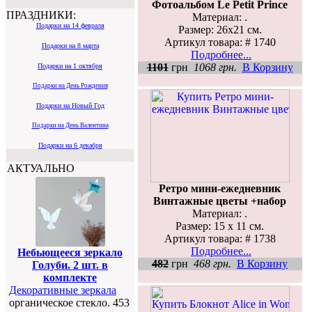
Фотоальбом Le Petit Prince
ПРАЗДНИКИ:
Материал: .
Подарки на 14 февраля
Размер: 26x21 см.
Артикул товара: # 1740
Подарки на 8 марта
Подробнее...
1101
грн
1068 грн.
В Корзину
Подарки на 1 октября
Подарки на День Рождения
Подарки на Новый Год
Подарки на День Валентина
Подарки на 6 декабря
АКТУАЛЬНО
Ретро мини-ежедневник
Винтажные цветы +набор
Материал: .
Размер: 15 х 11 см.
Артикул товара: # 1738
Подробнее...
Небьющееся зеркало
482
грн
468 грн.
В Корзину
Голуби. 2 шт. в
комплекте
Декоративные зеркала
органическое стекло. 453