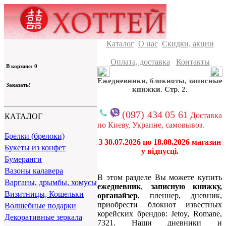
Каталог
О нас
Скидки, акции
Оплата, доставка
Контакты
В корзине: 0
Ежедневники, блокноты, записные
Заказать!
книжки. Стр. 2.
(097) 434 05 61
Доставка
КАТАЛОГ
по Киеву, Украине, самовывоз.
Брелки (брелоки)
З 30.07.2026 по 18.08.2026 магазин
Букеты из конфет
у відпусці.
Бумеранги
Вазоны калавера
В этом разделе Вы можете купить
Варганы, дрымбы, хомусы
ежедневник
,
записную книжку,
Визитницы, Кошельки
органайзер
, пленнер, дневник,
приобрести блокнот известных
Волшебные подарки
корейских брендов: Jetoy, Romane,
Декоративные зеркала
7321. Наши дневники и