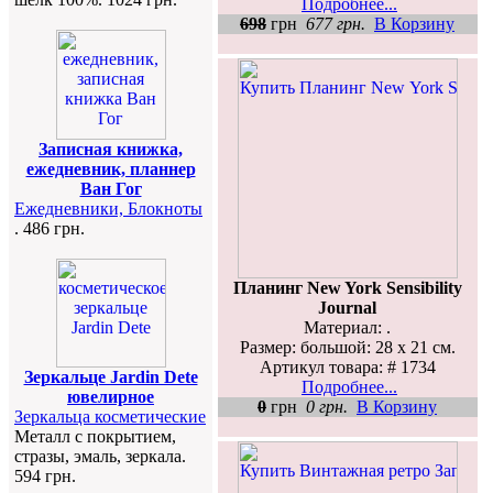
Подробнее...
698
грн
677 грн.
В Корзину
Записная книжка,
ежедневник, планнер
Ван Гог
Ежедневники, Блокноты
. 486 грн.
Планинг New York Sensibility
Journal
Материал: .
Размер: большой: 28 х 21 см.
Артикул товара: # 1734
Зеркальце Jardin Dete
Подробнее...
ювелирное
0
грн
0 грн.
В Корзину
Зеркальца косметические
Металл с покрытием,
стразы, эмаль, зеркала.
594 грн.