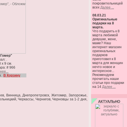
покровительницей
всех
Далее ...
08.03.21
Оригинальные
подарки на 8
марта.
Что подарить к 8
марта любимой
девушке, жене,
маме? Наш
интернет магазин
оригинальных
подарков
"Гомер"
приготовил к 8
ал: .
марта для женщин
 х 9 см.
нечто новое и
ра: # 966
интересное...
ее...
Рекомендуем
.
В Корзину
прочитать наши
статьи про подарки
на 14
Далее ...
иев, Винница, Днепропетровск, Житомир, Запорожье,
ельницкий, Черкассы, Чернигов, Черновцы за 1-2 дня,
АКТУАЛЬНО