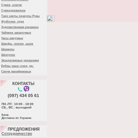
Сумки, клатчи
Сумкодержатели
Таро карты оракулы Руны
Футболки, худи
Художественная керамика
Чайники заварочные
Часы наручные
Шарфы, платки, шали
Шахматы
Шкатулки
Эксклюзивные украшения
Бубны чаши гонги, др.
Свечи парафиновые
КОНТАКТЫ
(097) 434 05 61
ПН.-ПТ.: 10:00 - 18:00
СБ., ВС.: выходной
Киев.
Доставка по Украине
ПРЕДЛОЖЕНИЯ
Cотрудничество