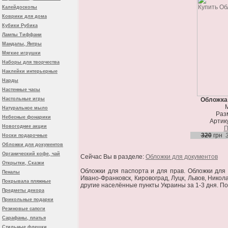
Калейдоскопы
Коврики для дома
Кубики Рубика
Лампы Тиффани
Мандалы, Янтры
Мягкие игрушки
Наборы для творчества
Наклейки интерьерные
Нарды
Настенные часы
Настольные игры
Обложка
М
Натуральное мыло
Разм
Небесные фонарики
Артику
Новогодние акции
П
320
грн
Носки подарочные
Обложки для документов
Органический кофе, чай
Сейчас Вы в разделе:
Обложки для документов
Открытки, Сказки
Обложки для паспорта и для прав. Обложки для д
Пеналы
Ивано-Франковск, Кировоград, Луцк, Львов, Никол
Покрывала пляжные
другие населённые пункты Украины за 1-3 дня. По
Предметы декора
Прикольные подарки
Резиновые сапоги
Сарафаны, платья
Стильные флешки