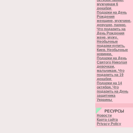
октября парню,
мужчинам 6
декабря
Подарки на День
Рождения
женщине, мужчине,
девушке, парню.
Что подарить на
День Рождения
жене, мужу.
Необычные
подарки купить.
Киев. Необычные
новинки.
Подарки на День
Святого Николая
девочкам,
мальчикам. Что
подарить на 19
декабря
Подарки на 14
октября. Что
подарить на День
защитника
Украины
РЕСУРСЫ
Новости
Карта сайта
Privacy Policy