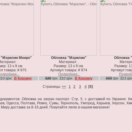
 "Мэрилин Монро"
Обложка "Мэрилин"
Обложка 
атериал: .
Материал: .
Матери
ер: 13 х 9 см.
Размер: 13 х 9 см.
Размер: 13
л товара: # 975
Артикул товара: # 974
Артикул това
одробнее...
Подробнее...
Подробн
310 грн.
В Корзину
320
грн
310 грн.
В Корзину
333
грн
323 грн
Страницы:
<<
1
2
3
4
[5]
окументов. Обложка на загран паспорт. Стр. 5. c доставкой по Украине: К
аев, Одесса, Полтава, Ровно, Сумы, Тернополь, Ужгород, Харьков, Херсон, Хм
 Миру доставка за 8-16 дней. Покупайте легко в нашем магазине!