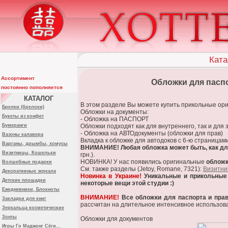
Ката
Ассортимент
Обложки для паспо
постоянно пополняется
КАТАЛОГ
В этом разделе Вы можете купить прикольные ори
Брелки (брелоки)
Обложки на документы:
Букеты из конфет
- Обложка на ПАСПОРТ
Бумеранги
Обложки подходят как для внутреннего, так и для 
- Обложка на АВТОдокументы (обложки для прав)
Вазоны калавера
Вкладка к обложке для автодоков с 6-ю страницами
Варганы, дрымбы, хомусы
ВНИМАНИЕ! Любая обложка может быть, как для 
Визитницы, Кошельки
грн.).
НОВИНКА! У нас появились оригинальные
обложк
Волшебные подарки
См. также разделы (Jetoy, Romane, 7321):
Визитни
Декоративные зеркала
Новинка в Украине!
Уникальные и прикольные д
Детские площадки
некоторые вещи этой студии :)
Ежедневники, Блокноты
ВНИМАНИЕ!
Все обложки для паспорта и прав
Закладки для книг
рассчитан на длительное интенсивное использовани
Зеркальца косметические
Зонты
Обложки для документов
Игры Го Маджонг Сёги...