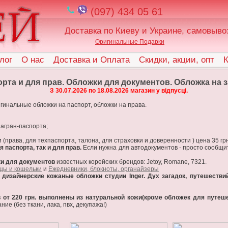
(097) 434 05 61
Доставка по Киеву и Украине, самовыво
Оригинальные Подарки
лог
О нас
Доставка и Оплата
Скидки, акции, опт
К
рта и для прав. Обложки для документов. Обложка на за
З 30.07.2026 по 18.08.2026 магазин у відпусці.
гинальные обложки на паспорт, обложки на права.
загран-паспорта;
 (права, для техпаспорта, талона, для страховки и доверенности ) цена 35 гр
паспорта, так и для прав.
Если нужна для автодокументов - просто сообщите
и для документов
известных корейских брендов: Jetoy, Romane, 7321.
цы и кошельки
и
Ежедневники, блокноты, органайзеры
изайнерские кожаные обложки студии Inger. Дух загадок, путешестви
 от 220 грн. выполнены из натуральной кожи(кроме обложек для путеше
е (без ткани, лака, пвх, декупажа!)