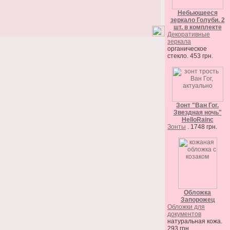
Небьющееся
зеркало Голуби. 2
шт. в комплекте
Декоративные
зеркала
органическое
стекло. 453 грн.
Зонт "Ван Гог.
Звездная ночь"
HelloRainc
Зонты
. 1748 грн.
Обложка
Запорожец
Обложки для
документов
натуральная кожа.
293 грн.