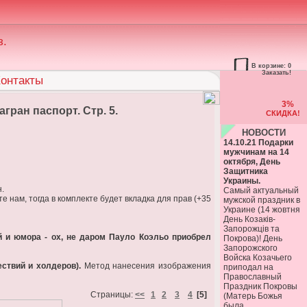
з.
В корзине: 0
Заказать!
онтакты
3%
гран паспорт. Стр. 5.
СКИДКА!
НОВОСТИ
14.10.21 Подарки
мужчинам на 14
октября, День
Защитника
Украины.
н.
Самый актуальный
 нам, тогда в комплекте будет вкладка для прав (+35
мужской праздник в
Украине (14 жовтня
День Козаків-
Запорожців та
й и юмора - ох, не даром Пауло Коэльо приобрел
Покрова)! День
Запорожского
Войска Козачьего
ствий и холдеров).
Метод нанесения изображения
приподал на
Православный
Праздник Покровы
Страницы:
<<
1
2
3
4
[5]
(Матерь Божья
была