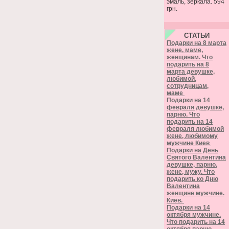
эмаль, зеркала. 594
грн.
СТАТЬИ
Подарки на 8 марта
жене, маме,
женщинам. Что
подарить на 8
марта девушке,
любимой,
сотрудницам,
маме
Подарки на 14
февраля девушке,
парню. Что
подарить на 14
февраля любимой
жене, любимому
мужчине Киев
Подарки на День
Святого Валентина
девушке, парню,
жене, мужу. Что
подарить ко Дню
Валентина
женщине мужчине.
Киев.
Подарки на 14
октября мужчине.
Что подарить на 14