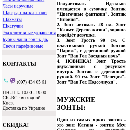
Полуавтомат. Идеально
Часы наручные
вмещается в сумочку. Зонтик
Шарфы, платки, шали
"Цветочные фантазии", Зонтик
"Япония".
Шахматы
2. Зонт автомат. 28 см. Зонт
Шкатулки
"Климт. Дерево жизни", хорошо
Эксклюзивные украшения
подойдёт девушке.
Бубны чаши гонги, др.
3. Зонт Трость 90 см. С
пластиковой ручкой Зонтик
Свечи парафиновые
"Париж", с деревянной ручкой
Зонт "Ван Гог. Звездная ночь".
4. НОВИНКА! Зонт Трость
КОНТАКТЫ
двухслойный с рисунком
внутри. Зонтик с деревянной
ручкой. 90 см. Зонт "Венеция",
(097) 434 05 61
Зонт "Ван Гог. Подсолнухи".
ПН.-ПТ.: 10:00 - 19:00
СБ.-ВС.: выходной.
МУЖСКИЕ
Киев.
ЗОНТЫ:
Доставка по Украине
Один из самых ярких зонтов -
СКИДКА!
это зонт Катана - зонтик Меч