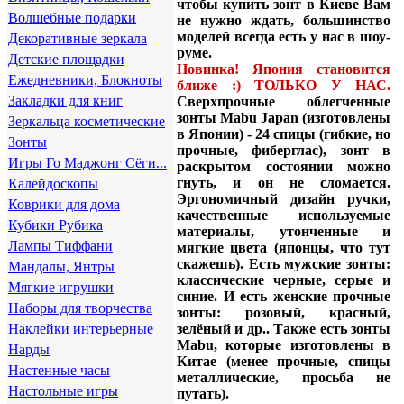
чтобы купить зонт в Киеве Вам
Волшебные подарки
не нужно ждать, большинство
моделей всегда есть у нас в шоу-
Декоративные зеркала
руме.
Детские площадки
Новинка! Япония становится
Ежедневники, Блокноты
ближе :) ТОЛЬКО У НАС.
Закладки для книг
Сверхпрочные облегченные
зонты Mabu Japan (изготовлены
Зеркальца косметические
в Японии) -
24 спицы
(гибкие, но
Зонты
прочные, фиберглас), зонт в
Игры Го Маджонг Сёги...
раскрытом состоянии можно
гнуть, и он не сломается.
Калейдоскопы
Эргономичный дизайн ручки,
Коврики для дома
качественные используемые
Кубики Рубика
материалы, утонченные и
Лампы Тиффани
мягкие цвета (японцы, что тут
скажешь). Есть мужские зонты:
Мандалы, Янтры
классические черные, серые и
Мягкие игрушки
синие. И есть женские прочные
Наборы для творчества
зонты: розовый, красный,
зелёный и др.. Также есть зонты
Наклейки интерьерные
Mabu, которые изготовлены в
Нарды
Китае (менее прочные, спицы
Настенные часы
металлические, просьба не
Настольные игры
путать).