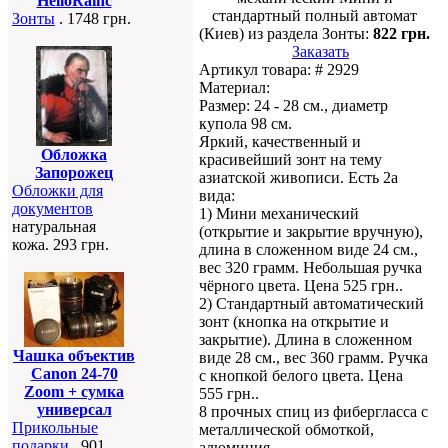
HelloRainc
стандартный полный автомат
Зонты
. 1748 грн.
(Киев) из раздела Зонты:
822 грн.
Заказать
Артикул товара: # 2929
Материал:
Размер: 24 - 28 см., диаметр
купола 98 см.
Яркий, качественный и
Обложка
красивейший зонт на тему
Запорожец
азиатской живописи. Есть 2а
Обложки для
вида:
документов
1) Мини механический
натуральная
(открытие и закрытие вручную),
кожа. 293 грн.
длина в сложенном виде 24 см.,
вес 320 грамм. Небольшая ручка
чёрного цвета. Цена 525 грн..
2) Стандартный автоматический
зонт (кнопка на открытие и
закрытие). Длина в сложенном
Чашка объектив
виде 28 см., вес 360 грамм. Ручка
Canon 24-70
с кнопкой белого цвета. Цена
Zoom + сумка
555 грн..
универсал
8 прочных спиц из фибергласса с
Прикольные
металлической обмоткой,
подарки
. 901
алюминия.