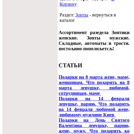
Корзину
Раздел:
Зонты
- вернуться в
каталог
Ассортимент разедела Зонтики
женские. Зонты мужские.
Складные, автоматы и трости.
постољнно пополнљетсљ!
СТАТЬИ
Подарки на 8 марта жене, маме,
женщинам. Что подарить на 8
марта девушке, любимой,
сотрудницам, маме
Подарки на 14 февраля
девушке, парню. Что подарить
на 14 февраля любимой жене,
любимому мужчине Киев
Подарки на День Святого
Валентина девушке, парню,
жене, мужу. Что подарить ко