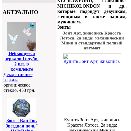
ST.CRAWFORD, Lotosblume,
MICHIKOLONDON и др.,
которые подойдут девушкам,
АКТУАЛЬНО
женщинам и также парням,
мужчинам.
Зонты
Зонт Арт, живопись Красота
Лотоса. 2а вида: механический
Мини и стандартный полный
автомат
Небьющееся
зеркало Голуби.
2 шт. в
комплекте
Декоративные
зеркала
органическое
стекло. 453 грн.
Купить Зонт Арт, живопись
Зонт "Ван Гог.
Красота Лотоса. 2а вида:
Звездная ночь"
механический Мини и