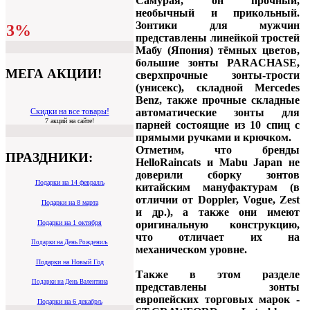
Самурая, он прочный,
необычный и прикольный.
Зонтики для мужчин
3%
представлены линейкой тростей
Мабу (Япония) тёмных цветов,
большие зонты PARACHASE,
МЕГА АКЦИИ!
сверхпрочные зонты-трости
(унисекс), складной Mercedes
Benz, также прочные складные
автоматические зонты для
Скидки на все товары!
7 акций на сайте!
парней состоящие из 10 спиц с
прямыми ручками и крючком.
Отметим, что бренды
ПРАЗДНИКИ:
HelloRaincats и Mabu Japan не
доверили сборку зонтов
Подарки на 14 февралљ
китайским мануфактурам (в
отличии от Doppler, Vogue, Zest
Подарки на 8 марта
и др.), а также они имеют
оригинальную конструкцию,
Подарки на 1 октября
что отличает их на
Подарки на День Рождениљ
механическом уровне.
Подарки на Новый Год
Также в этом разделе
Подарки на День Валентина
представлены зонты
европейских торговых марок -
Подарки на 6 декабрљ