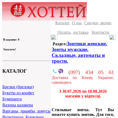
Каталог
О нас
Скидки, акции
Оплата, доставка
Контакты
В корзине: 0
Зонтики женские.
Раздел:
Зонты мужские.
Заказать!
Складные, автоматы и
трости.
КАТАЛОГ
(097) 434 05 61
Доставка по Киеву, Украине,
самовывоз.
Брелки (брелоки)
З 30.07.2026 по 18.08.2026
Букеты из конфет
магазин у відпусці.
Бумеранги
Вазоны калавера
Стильные зонты. Тут Вы
Варганы, дрымбы, хомусы
можете купить зонтик. Для того,
Визитницы, Кошельки