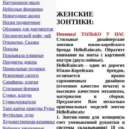
Натуральное мыло
Небесные фонарики
ЖЕНСКИЕ
Новогодние акции
ЗОНТИКИ:
Носки подарочные
Обложки для документов
Новинка! ТОЛЬКО У НАС
Органический кофе, чай
Стильные дизайнерские
Открытки, Сказки
зонтики южно-корейского
Пеналы
бренда HelloRaincats. Обратите
внимание на зонты с картиной
Покрывала пляжные
внутри (двухслойные).
Предметы декора
HelloRaincats - один из дорогих
Прикольные подарки
Южно-Корейских брендов,
Резиновые сапоги
отличается ярким
гармоничным дизайном
Сарафаны, платья
(отменное качество печати) и
Стильные флешки
высоким качеством механизма,
Сумки, клатчи
материалов и сборки.
Предлагаем Вам несколько
Сумкодержатели
оригинальных моделей зонтов
Таро карты оракулы Руны
HelloRaincats:
Футболки, худи
1. Зонтик-мини для женщин(за
Художественная керамика
счет уменьшенной рукоятки и
системы складывания) 18 см.
Чайники заварочные