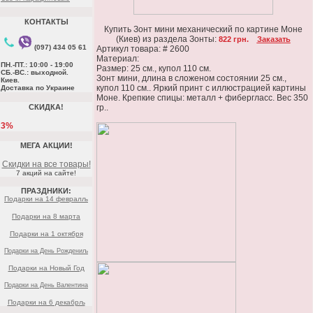
КОНТАКТЫ
Купить Зонт мини механический по картине Моне
(Киев) из раздела Зонты:
822 грн.
Заказать
(097) 434 05 61
Артикул товара: # 2600
Материал:
ПН.-ПТ.: 10:00 - 19:00
Размер: 25 см., купол 110 см.
СБ.-ВС.: выходной.
Зонт мини, длина в сложеном состоянии 25 см.,
Киев.
купол 110 см.. Яркий принт с иллюстрацией картины
Доставка по Украине
Моне. Крепкие спицы: металл + фибергласс. Вес 350
СКИДКА!
гр..
3%
МЕГА АКЦИИ!
Скидки на все товары!
7 акций на сайте!
ПРАЗДНИКИ:
Подарки на 14 февралљ
Подарки на 8 марта
Подарки на 1 октября
Подарки на День Рождениљ
Подарки на Новый Год
Подарки на День Валентина
Подарки на 6 декабрљ