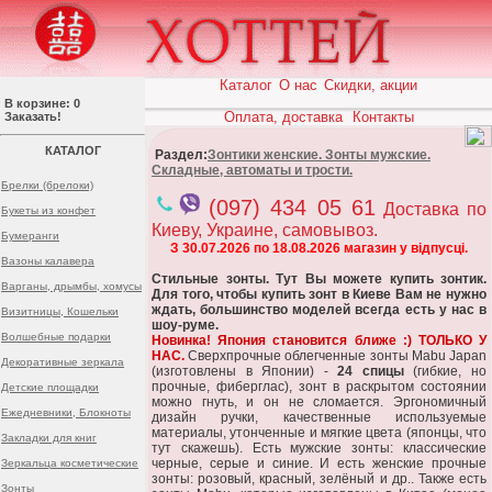
Каталог
О нас
Скидки, акции
В корзине: 0
Оплата, доставка
Контакты
Заказать!
КАТАЛОГ
Раздел:
Зонтики женские. Зонты мужские.
Складные, автоматы и трости.
Брелки (брелоки)
(097) 434 05 61
Доставка по
Букеты из конфет
Киеву, Украине, самовывоз.
Бумеранги
З 30.07.2026 по 18.08.2026 магазин у відпусці.
Вазоны калавера
Стильные зонты. Тут Вы можете купить зонтик.
Варганы, дрымбы, хомусы
Для того, чтобы купить зонт в Киеве Вам не нужно
ждать, большинство моделей всегда есть у нас в
Визитницы, Кошельки
шоу-руме.
Волшебные подарки
Новинка! Япония становится ближе :) ТОЛЬКО У
НАС.
Сверхпрочные облегченные зонты Mabu Japan
Декоративные зеркала
(изготовлены в Японии) -
24 спицы
(гибкие, но
прочные, фиберглас), зонт в раскрытом состоянии
Детские площадки
можно гнуть, и он не сломается. Эргономичный
Ежедневники, Блокноты
дизайн ручки, качественные используемые
материалы, утонченные и мягкие цвета (японцы, что
Закладки для книг
тут скажешь). Есть мужские зонты: классические
черные, серые и синие. И есть женские прочные
Зеркальца косметические
зонты: розовый, красный, зелёный и др.. Также есть
Зонты