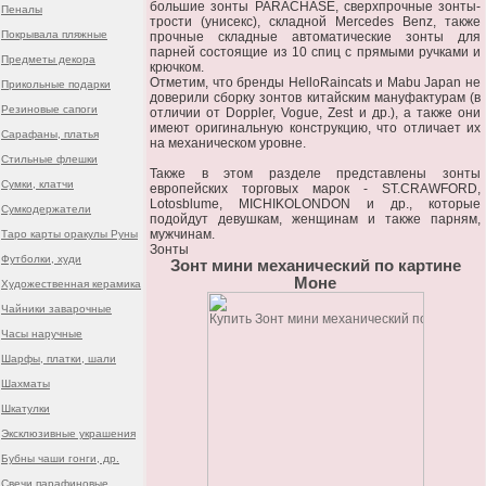
большие зонты PARACHASE, сверхпрочные зонты-
Пеналы
трости (унисекс), складной Mercedes Benz, также
Покрывала пляжные
прочные складные автоматические зонты для
парней состоящие из 10 спиц с прямыми ручками и
Предметы декора
крючком.
Отметим, что бренды HelloRaincats и Mabu Japan не
Прикольные подарки
доверили сборку зонтов китайским мануфактурам (в
Резиновые сапоги
отличии от Doppler, Vogue, Zest и др.), а также они
имеют оригинальную конструкцию, что отличает их
Сарафаны, платья
на механическом уровне.
Стильные флешки
Также в этом разделе представлены зонты
Сумки, клатчи
европейских торговых марок - ST.CRAWFORD,
Lotosblume, MICHIKOLONDON и др., которые
Сумкодержатели
подойдут девушкам, женщинам и также парням,
мужчинам.
Таро карты оракулы Руны
Зонты
Футболки, худи
Зонт мини механический по картине
Моне
Художественная керамика
Чайники заварочные
Часы наручные
Шарфы, платки, шали
Шахматы
Шкатулки
Эксклюзивные украшения
Бубны чаши гонги, др.
Свечи парафиновые