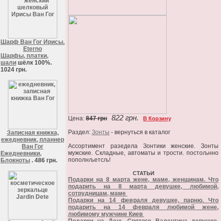
Шарф Ван Гог Ирисы.
Eterno
Шарфы, платки,
шали
шёлк 100%.
1024 грн.
822 грн.
Цена:
847 грн
В Корзину
Раздел:
Зонты
- вернуться в каталог
Записная книжка,
ежедневник, планнер
Ассортимент разедела Зонтики женские. Зонты
Ван Гог
мужские. Складные, автоматы и трости. постољнно
Ежедневники,
пополнљетсљ!
Блокноты
. 486 грн.
СТАТЬИ
Подарки на 8 марта жене, маме, женщинам. Что
подарить на 8 марта девушке, любимой,
сотрудницам, маме
Подарки на 14 февраля девушке, парню. Что
подарить на 14 февраля любимой жене,
любимому мужчине Киев