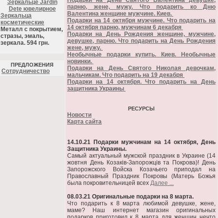
Подарки на День Святого Валентина девушке,
Зеркальце Jardin
парню, жене, мужу. Что подарить ко Дню
Dete ювелирное
Валентина женщине мужчине. Киев.
Зеркальца
Подарки на 14 октября мужчине. Что подарить на
косметические
14 октября парню, мужчинам 6 декабря
Металл с покрытием,
Подарки на День Рождения женщине, мужчине,
стразы, эмаль,
девушке, парню. Что подарить на День Рождения
зеркала. 594 грн.
жене, мужу.
Необычные подарки купить. Киев. Необычные
новинки.
ПРЕДЛОЖЕНИЯ
Подарки на День Святого Николая девочкам,
Cотрудничество
мальчикам. Что подарить на 19 декабря
Подарки на 14 октября. Что подарить на День
защитника Украины
РЕСУРСЫ
Новости
Карта сайта
14.10.21 Подарки мужчинам на 14 октября, День
Защитника Украины.
Самый актуальный мужской праздник в Украине (14
жовтня День Козаків-Запорожців та Покрова)! День
Запорожского Войска Козачьего приподал на
Православный Праздник Покровы (Матерь Божья
была покровительницей всех
Далее ...
08.03.21 Оригинальные подарки на 8 марта.
Что подарить к 8 марта любимой девушке, жене,
маме? Наш интернет магазин оригинальных
подарков приготовил к 8 марта для женщин нечто