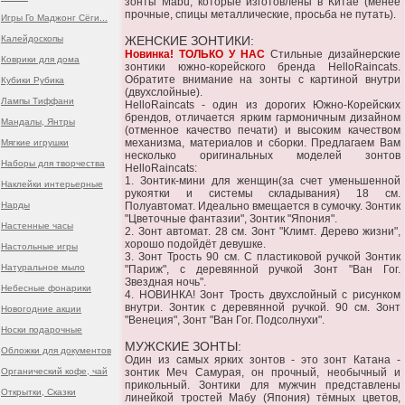
зонты Mabu, которые изготовлены в Китае (менее
прочные, спицы металлические, просьба не путать).
Игры Го Маджонг Сёги...
Калейдоскопы
ЖЕНСКИЕ ЗОНТИКИ:
Новинка! ТОЛЬКО У НАС
Стильные дизайнерские
Коврики для дома
зонтики южно-корейского бренда HelloRaincats.
Обратите внимание на зонты с картиной внутри
Кубики Рубика
(двухслойные).
Лампы Тиффани
HelloRaincats - один из дорогих Южно-Корейских
брендов, отличается ярким гармоничным дизайном
Мандалы, Янтры
(отменное качество печати) и высоким качеством
механизма, материалов и сборки. Предлагаем Вам
Мягкие игрушки
несколько оригинальных моделей зонтов
Наборы для творчества
HelloRaincats:
1. Зонтик-мини для женщин(за счет уменьшенной
Наклейки интерьерные
рукоятки и системы складывания) 18 см.
Нарды
Полуавтомат. Идеально вмещается в сумочку. Зонтик
"Цветочные фантазии", Зонтик "Япония".
Настенные часы
2. Зонт автомат. 28 см. Зонт "Климт. Дерево жизни",
хорошо подойдёт девушке.
Настольные игры
3. Зонт Трость 90 см. С пластиковой ручкой Зонтик
Натуральное мыло
"Париж", с деревянной ручкой Зонт "Ван Гог.
Звездная ночь".
Небесные фонарики
4. НОВИНКА! Зонт Трость двухслойный с рисунком
внутри. Зонтик с деревянной ручкой. 90 см. Зонт
Новогодние акции
"Венеция", Зонт "Ван Гог. Подсолнухи".
Носки подарочные
МУЖСКИЕ ЗОНТЫ:
Обложки для документов
Один из самых ярких зонтов - это зонт Катана -
Органический кофе, чай
зонтик Меч Самурая, он прочный, необычный и
прикольный. Зонтики для мужчин представлены
Открытки, Сказки
линейкой тростей Мабу (Япония) тёмных цветов,