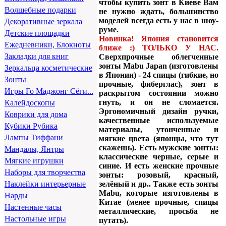
чтобы купить зонт в Киеве Вам
Волшебные подарки
не нужно ждать, большинство
моделей всегда есть у нас в шоу-
Декоративные зеркала
руме.
Детские площадки
Новинка! Япония становится
Ежедневники, Блокноты
ближе :) ТОЛЬКО У НАС.
Закладки для книг
Сверхпрочные облегченные
зонты Mabu Japan (изготовлены
Зеркальца косметические
в Японии) -
24 спицы
(гибкие, но
Зонты
прочные, фиберглас), зонт в
Игры Го Маджонг Сёги...
раскрытом состоянии можно
гнуть, и он не сломается.
Калейдоскопы
Эргономичный дизайн ручки,
Коврики для дома
качественные используемые
Кубики Рубика
материалы, утонченные и
Лампы Тиффани
мягкие цвета (японцы, что тут
скажешь). Есть мужские зонты:
Мандалы, Янтры
классические черные, серые и
Мягкие игрушки
синие. И есть женские прочные
Наборы для творчества
зонты: розовый, красный,
зелёный и др.. Также есть зонты
Наклейки интерьерные
Mabu, которые изготовлены в
Нарды
Китае (менее прочные, спицы
Настенные часы
металлические, просьба не
Настольные игры
путать).