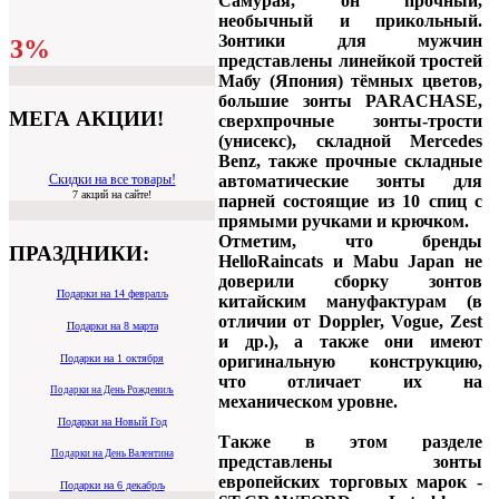
Самурая, он прочный,
необычный и прикольный.
Зонтики для мужчин
3%
представлены линейкой тростей
Мабу (Япония) тёмных цветов,
большие зонты PARACHASE,
МЕГА АКЦИИ!
сверхпрочные зонты-трости
(унисекс), складной Mercedes
Benz, также прочные складные
автоматические зонты для
Скидки на все товары!
7 акций на сайте!
парней состоящие из 10 спиц с
прямыми ручками и крючком.
Отметим, что бренды
ПРАЗДНИКИ:
HelloRaincats и Mabu Japan не
доверили сборку зонтов
Подарки на 14 февралљ
китайским мануфактурам (в
отличии от Doppler, Vogue, Zest
Подарки на 8 марта
и др.), а также они имеют
оригинальную конструкцию,
Подарки на 1 октября
что отличает их на
Подарки на День Рождениљ
механическом уровне.
Подарки на Новый Год
Также в этом разделе
Подарки на День Валентина
представлены зонты
европейских торговых марок -
Подарки на 6 декабрљ