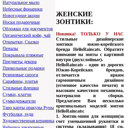
Натуральное мыло
Небесные фонарики
ЖЕНСКИЕ
Новогодние акции
ЗОНТИКИ:
Носки подарочные
Обложки для документов
Новинка! ТОЛЬКО У НАС
Органический кофе, чай
Стильные дизайнерские
Открытки, Сказки
зонтики южно-корейского
Пеналы
бренда HelloRaincats. Обратите
внимание на зонты с картиной
Покрывала пляжные
внутри (двухслойные).
Предметы декора
HelloRaincats - один из дорогих
Прикольные подарки
Южно-Корейских брендов,
Резиновые сапоги
отличается ярким
гармоничным дизайном
Сарафаны, платья
(отменное качество печати) и
Стильные флешки
высоким качеством механизма,
Сумки, клатчи
материалов и сборки.
Предлагаем Вам несколько
Сумкодержатели
оригинальных моделей зонтов
Таро карты оракулы Руны
HelloRaincats:
Футболки, худи
1. Зонтик-мини для женщин(за
Художественная керамика
счет уменьшенной рукоятки и
системы складывания) 18 см.
Чайники заварочные