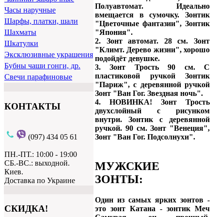
Полуавтомат. Идеально
Часы наручные
вмещается в сумочку. Зонтик
Шарфы, платки, шали
"Цветочные фантазии", Зонтик
"Япония".
Шахматы
2. Зонт автомат. 28 см. Зонт
Шкатулки
"Климт. Дерево жизни", хорошо
Эксклюзивные украшения
подойдёт девушке.
Бубны чаши гонги, др.
3. Зонт Трость 90 см. С
пластиковой ручкой Зонтик
Свечи парафиновые
"Париж", с деревянной ручкой
Зонт "Ван Гог. Звездная ночь".
4. НОВИНКА! Зонт Трость
КОНТАКТЫ
двухслойный с рисунком
внутри. Зонтик с деревянной
ручкой. 90 см. Зонт "Венеция",
(097) 434 05 61
Зонт "Ван Гог. Подсолнухи".
ПН.-ПТ.: 10:00 - 19:00
СБ.-ВС.: выходной.
МУЖСКИЕ
Киев.
ЗОНТЫ:
Доставка по Украине
Один из самых ярких зонтов -
СКИДКА!
это зонт Катана - зонтик Меч