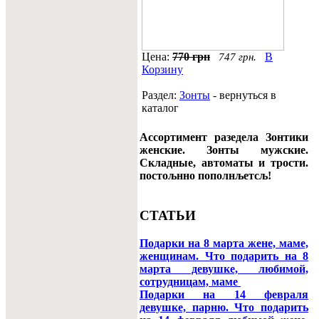
Цена:
770 грн
В
747 грн.
Корзину
Раздел:
Зонты
- вернуться в
каталог
Ассортимент разедела Зонтики
женские. Зонты мужские.
Складные, автоматы и трости.
постољнно пополнљетсљ!
СТАТЬИ
Подарки на 8 марта жене, маме,
женщинам. Что подарить на 8
марта девушке, любимой,
сотрудницам, маме
Подарки на 14 февраля
девушке, парню. Что подарить