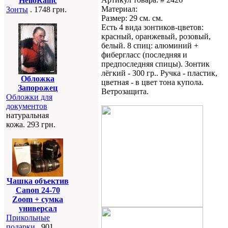
HelloRainc
Материал:
Зонты
. 1748 грн.
Размер: 29 см. см.
Есть 4 вида зонтиков-цветов:
красный, оранжевый, розовый,
белый. 8 спиц: алюминий +
фибергласс (последняя и
предпоследняя спицы). Зонтик
лёгкий - 300 гр.. Ручка - пластик,
Обложка
цветная - в цвет тона купола.
Запорожец
Ветрозащита.
Обложки для
документов
натуральная
кожа. 293 грн.
Чашка объектив
Canon 24-70
Zoom + сумка
универсал
Прикольные
подарки
. 901