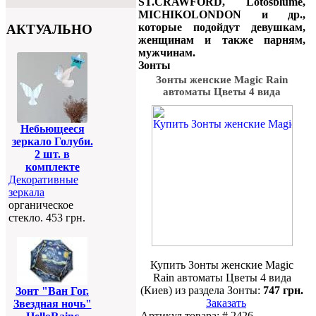
ST.CRAWFORD, Lotosblume,
MICHIKOLONDON и др.,
которые подойдут девушкам,
АКТУАЛЬНО
женщинам и также парням,
мужчинам.
Зонты
Зонты женские Magic Rain
автоматы Цветы 4 вида
Небьющееся
зеркало Голуби.
2 шт. в
комплекте
Декоративные
зеркала
органическое
стекло. 453 грн.
Купить Зонты женские Magic
Rain автоматы Цветы 4 вида
(Киев) из раздела Зонты:
747 грн.
Зонт "Ван Гог.
Заказать
Звездная ночь"
Артикул товара: # 2426