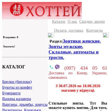
Каталог
О нас
Скидки, акции
Оплата, доставка
Контакты
В корзине: 0
Зонтики женские.
Раздел:
Зонты мужские.
Заказать!
Складные, автоматы и
трости.
КАТАЛОГ
(097) 434 05 61
Доставка по Киеву, Украине,
самовывоз.
Брелки (брелоки)
З 30.07.2026 по 18.08.2026
Букеты из конфет
магазин у відпусці.
Бумеранги
Вазоны калавера
Стильные зонты. Тут Вы
Варганы, дрымбы, хомусы
можете купить зонтик. Для того,
Визитницы, Кошельки