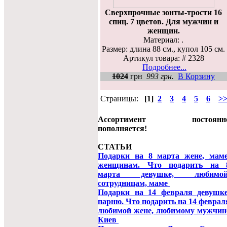
Сверхпрочные зонты-трости 16
спиц. 7 цветов. Для мужчин и
женщин.
Материал: .
Размер: длина 88 см., купол 105 см.
Артикул товара: # 2328
Подробнее...
1024
грн
993 грн.
В Корзину
Страницы:
[1]
2
3
4
5
6
>
Ассортимент постоянн
пополняется!
СТАТЬИ
Подарки на 8 марта жене, маме
женщинам. Что подарить на 
марта девушке, любимой
сотрудницам, маме
Подарки на 14 февраля девушке
парню. Что подарить на 14 феврал
любимой жене, любимому мужчин
Киев