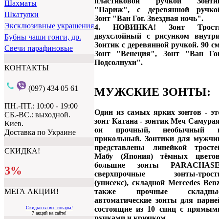
пластиковой ручкой Зонти
Шахматы
"Париж", с деревянной ручко
Шкатулки
Зонт "Ван Гог. Звездная ночь".
Эксклюзивные украшения
4. НОВИНКА! Зонт Трост
двухслойный с рисунком внутри
Бубны чаши гонги, др.
Зонтик с деревянной ручкой. 90 см
Свечи парафиновые
Зонт "Венеция", Зонт "Ван Гог
Подсолнухи".
КОНТАКТЫ
(097) 434 05 61
МУЖСКИЕ ЗОНТЫ:
ПН.-ПТ.: 10:00 - 19:00
Один из самых ярких зонтов - эт
СБ.-ВС.: выходной.
зонт Катана - зонтик Меч Самурая
Киев.
он прочный, необычный 
Доставка по Украине
прикольный. Зонтики для мужчи
представлены линейкой тросте
СКИДКА!
Мабу (Япония) тёмных цветов
большие зонты PARACHASE
3%
сверхпрочные зонты-трост
(унисекс), складной Mercedes Benz
МЕГА АКЦИИ!
также прочные складны
автоматические зонты для парне
Скидки на все товары!
состоящие из 10 спиц с прямым
7 акций на сайте!
ручками и крючком.