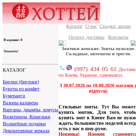
Каталог
О нас
Скидки, акции
Оплата, доставка
Контакты
В корзине: 0
Зонтики женские. Зонты мужские.
Заказать!
Складные, автоматы и трости.
(097) 434 05 61
Доставк
КАТАЛОГ
по Киеву, Украине, самовывоз.
Брелки (брелоки)
З 30.07.2026 по 18.08.2026 магазин 
Букеты из конфет
відпусці.
Бумеранги
Вазоны калавера
Стильные зонты. Тут Вы может
Варганы, дрымбы, хомусы
купить зонтик. Для того, чтоб
Визитницы, Кошельки
купить зонт в Киеве Вам не нужн
ждать, большинство моделей всегд
Волшебные подарки
есть у нас в шоу-руме.
Декоративные зеркала
Новинка! Япония становитс