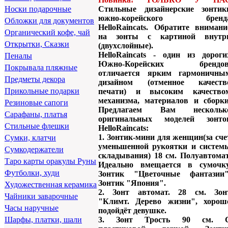
Стильные дизайнерские зонтик
Носки подарочные
южно-корейского бренд
Обложки для документов
HelloRaincats. Обратите внимани
Органический кофе, чай
на зонты с картиной внутр
Открытки, Сказки
(двухслойные).
HelloRaincats - один из дороги
Пеналы
Южно-Корейских брендов
Покрывала пляжные
отличается ярким гармоничны
Предметы декора
дизайном (отменное качеств
Прикольные подарки
печати) и высоким качество
механизма, материалов и сборки
Резиновые сапоги
Предлагаем Вам нескольк
Сарафаны, платья
оригинальных моделей зонто
Стильные флешки
HelloRaincats:
1. Зонтик-мини для женщин(за сче
Сумки, клатчи
уменьшенной рукоятки и систем
Сумкодержатели
складывания) 18 см. Полуавтомат
Таро карты оракулы Руны
Идеально вмещается в сумочку
Футболки, худи
Зонтик "Цветочные фантазии"
Зонтик "Япония".
Художественная керамика
2. Зонт автомат. 28 см. Зон
Чайники заварочные
"Климт. Дерево жизни", хорош
Часы наручные
подойдёт девушке.
3. Зонт Трость 90 см. 
Шарфы, платки, шали