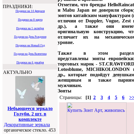
Отметим, что бренды HelloRaincat
ПРАЗДНИКИ:
и Mabu Japan не доверили сборк
Подарки на 14 февраля
зонтов китайским мануфактурам (
Подарки на 8 марта
отличии от Doppler, Vogue, Zest 
др.), а также они имею
Подарки на 1 октября
оригинальную конструкцию, чт
отличает их на механическо
Подарки на День Рождения
уровне.
Подарки на Новый Год
Также в этом раздел
Подарки на День Валентина
представлены зонты европейски
Подарки на 6 декабря
торговых марок - ST.CRAWFORD
Lotosblume, MICHIKOLONDON 
АКТУАЛЬНО
др., которые подойдут девушкам
женщинам и также парням
мужчинам.
Зонты
Страницы:
[1]
2
3
4
5
6
>
Небьющееся зеркало
Голуби. 2 шт. в
комплекте
Декоративные зеркала
органическое стекло. 453