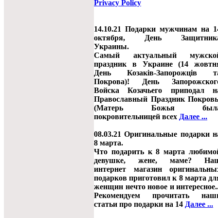
Privacy Policy
14.10.21 Подарки мужчинам на 1
октября, День Защитник
Украины.
Самый актуальный мужско
праздник в Украине (14 жовтн
День Козаків-Запорожців т
Покрова)! День Запорожског
Войска Козачьего приподал н
Православный Праздник Покров
(Матерь Божья был
покровительницей всех
Далее ...
08.03.21 Оригинальные подарки н
8 марта.
Что подарить к 8 марта любимо
девушке, жене, маме? На
интернет магазин оригинальны
подарков приготовил к 8 марта дл
женщин нечто новое и интересное..
Рекомендуем прочитать наш
статьи про подарки на 14
Далее ...