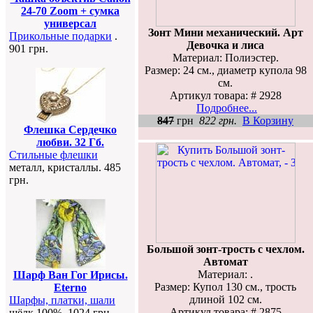
24-70 Zoom + сумка
универсал
Зонт Мини механический. Арт
Прикольные подарки
.
Девочка и лиса
901 грн.
Материал: Полиэстер.
Размер: 24 см., диаметр купола 98
см.
Артикул товара: # 2928
Подробнее...
847
грн
822 грн.
В Корзину
Флешка Сердечко
любви. 32 Гб.
Стильные флешки
металл, кристаллы. 485
грн.
Большой зонт-трость с чехлом.
Автомат
Материал: .
Шарф Ван Гог Ирисы.
Размер: Купол 130 см., трость
Eterno
длиной 102 см.
Шарфы, платки, шали
Артикул товара: # 2875
шёлк 100%. 1024 грн.