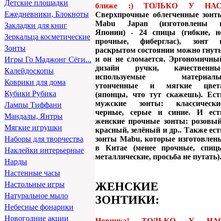
Детские площадки
ближе :) ТОЛЬКО У НАС
Ежедневники, Блокноты
Сверхпрочные облегченные зонт
Mabu Japan (изготовлены 
Закладки для книг
Японии) -
24 спицы
(гибкие, н
Зеркальца косметические
прочные, фиберглас), зонт 
Зонты
раскрытом состоянии можно гнуть
и он не сломается. Эргономичны
Игры Го Маджонг Сёги...
дизайн ручки, качественны
Калейдоскопы
используемые материалы
Коврики для дома
утонченные и мягкие цвет
Кубики Рубика
(японцы, что тут скажешь). Ест
мужские зонты: классически
Лампы Тиффани
черные, серые и синие. И ест
Мандалы, Янтры
женские прочные зонты: розовый
Мягкие игрушки
красный, зелёный и др.. Также ест
зонты Mabu, которые изготовлен
Наборы для творчества
в Китае (менее прочные, спиц
Наклейки интерьерные
металлические, просьба не путать)
Нарды
Настенные часы
ЖЕНСКИЕ
Настольные игры
Натуральное мыло
ЗОНТИКИ:
Небесные фонарики
Новогодние акции
Новинка! ТОЛЬКО У НА