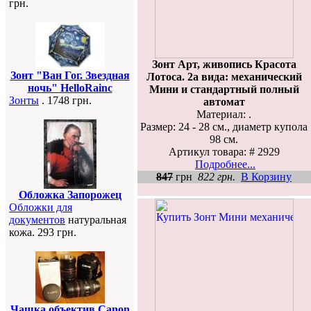
грн.
Зонт Арт, живопись Красота
Зонт "Ван Гог. Звездная
Лотоса. 2а вида: механический
ночь" HelloRainc
Мини и стандартный полный
Зонты
. 1748 грн.
автомат
Материал: .
Размер: 24 - 28 см., диаметр купола
98 см.
Артикул товара: # 2929
Подробнее...
847
грн
822 грн.
В Корзину
Обложка Запорожец
Обложки для
документов
натуральная
кожа. 293 грн.
Чашка объектив Canon