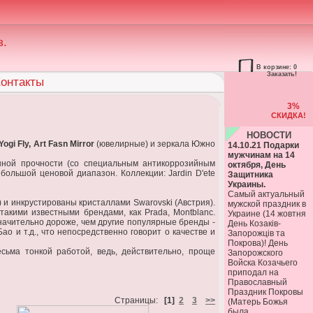
з.
В корзине: 0
Заказать!
онтакты
3%
СКИДКА!
НОВОСТИ
Yogi Fly, Art Fasn Mirror
(ювелирные) и зеркала Южно
14.10.21 Подарки
мужчинам на 14
нной прочности (со специальным антикоррозийным
октября, День
ольшой ценовой диапазон. Коллекции: Jardin D'ete
Защитника
Украины.
Самый актуальный
и инкрустированы кристаллами Swarovski (Австрия).
мужской праздник в
акими известными брендами, как Prada, Montblanc.
Украине (14 жовтня
начительно дороже, чем другие популярные бренды -
День Козаків-
о и т.д., что непосредственно говорит о качестве и
Запорожців та
Покрова)! День
сьма тонкой работой, ведь, действительно, проще
Запорожского
Войска Козачьего
приподал на
Православный
Праздник Покровы
Страницы:
[1]
2
3
>>
(Матерь Божья
была