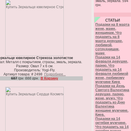
эмаль, зеркала. 594
грн.
СТАТЬИ
Подарки на 8 марта
жене, маме,
женщинам. Что
подарить на 8
марта девушке,
любимой,
сотрудницам,
маме
Подарки на 14
ркальце ювелирное Стрекоза золотистое
февраля девушке,
л: Металл с покрытием, стразы, эмаль, зеркала.
парню. Что
Размер: Овал 7 х 6 см.
подарить на 14
Производитель: Yogi-Fly.
февраля любимой
Артикул товара: # 2498
Подробнее...
жене, любимому
687
грн
666 грн.
В Корзину
мужчине Киев
Подарки на День
Святого Валентина
девушке, парню,
жене, мужу. Что
подарить ко Дню
Валентина
женщине мужчине.
Киев.
Подарки на 14
октября мужчине.
Что подарить на 14