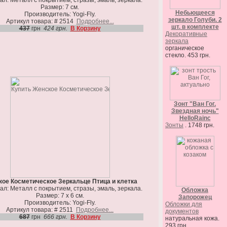
л: Металл с покрытием, стразы, эмаль, зеркала.
Размер: 7 см.
Небьющееся
Производитель: Yogi-Fly.
зеркало Голуби. 2
Артикул товара: # 2514
Подробнее...
шт. в комплекте
437
грн
424 грн.
В Корзину
Декоративные
зеркала
органическое
стекло. 453 грн.
Зонт "Ван Гог.
Звездная ночь"
HelloRainc
Зонты
. 1748 грн.
ое Косметическое Зеркальце Птица и клетка
л: Металл с покрытием, стразы, эмаль, зеркала.
Обложка
Размер: 7 х 6 см.
Запорожец
Производитель: Yogi-Fly.
Обложки для
Артикул товара: # 2511
Подробнее...
документов
687
грн
666 грн.
В Корзину
натуральная кожа.
293 грн.