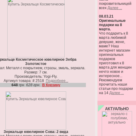
покровительницей
всех
Далее ...
08.03.21
Оригинальные
подарки на 8
марта.
Что подарить к 8
марта любимой
девушке, жене,
маме? Наш
интернет магазин
оригинальных
подарков
ркальце Косметическое ювелирное Зебра
приготовил к 8
Золотистое
марта для женщин
л: Металл с покрытием, стразы, эмаль, зеркала.
нечто новое и
Размер: 7 см.
интересное...
Производитель: Yogi-Fly.
Рекомендуем
Артикул товара: # 2518
Подробнее...
прочитать наши
648
грн
628 грн.
В Корзину
статьи про подарки
на 14
Далее ...
АКТУАЛЬНО
Зеркальце ювелирное Сова: 2 вида