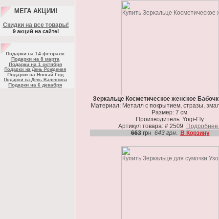
МЕГА АКЦИИ!
Скидки на все товары!
9 акций на сайте!
Подарки на 14 февраля
Подарки на 8 марта
Подарки на 1 октября
Подарки на День Рождения
Подарки на Новый Год
Подарки на День Валентина
Подарки на 6 декабря
Зеркальце Косметическое женское Бабочки
Материал: Металл с покрытием, стразы, эмал
Размер: 7 см.
Производитель: Yogi-Fly.
Артикул товара: # 2509
Подробнее.
663
грн
643 грн.
В Корзину