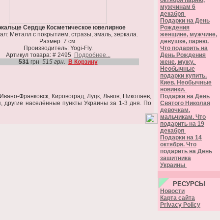
октября парню,
мужчинам 6
декабря
Подарки на День
ркальце Сердце Косметическое ювелирное
Рождения
л: Металл с покрытием, стразы, эмаль, зеркала.
женщине, мужчине,
Размер: 7 см.
девушке, парню.
Производитель: Yogi-Fly.
Что подарить на
Артикул товара: # 2495
Подробнее...
День Рождения
531
грн
515 грн.
В Корзину
жене, мужу.
Необычные
подарки купить.
Киев. Необычные
новинки.
вано-Франковск, Кировоград, Луцк, Львов, Николаев,
Подарки на День
я, другие населённые пункты Украины за 1-3 дня. По
Святого Николая
девочкам,
мальчикам. Что
подарить на 19
декабря
Подарки на 14
октября. Что
подарить на День
защитника
Украины
РЕСУРСЫ
Новости
Карта сайта
Privacy Policy