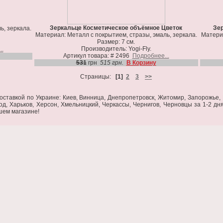
Зеркальце Косметическое объёмное Цветок
Зе
ь, зеркала.
Материал: Металл с покрытием, стразы, эмаль, зеркала.
Материа
Размер: 7 см.
Производитель: Yogi-Fly.
..
Артикул товара: # 2496
Подробнее...
531
грн
515 грн.
В Корзину
Страницы:
[1]
2
3
>>
ставкой по Украине: Киев, Винница, Днепропетровск, Житомир, Запорожье, И
од, Харьков, Херсон, Хмельницкий, Черкассы, Чернигов, Черновцы за 1-2 дн
ашем магазине!