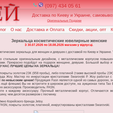
(097) 434 05 61
Доставка по Киеву и Украине, самовыво
Оригинальные Подарки
лог
О нас
Доставка и Оплата
Скидки, акции, опт
К
Зеркальца косметические ювелирные женские
З 30.07.2026 по 18.08.2026 магазин у відпусці.
тические зеркальца для женщин и девушек с доставкой по Киеву и Украине.
о стильным оригинальным дизайном, с металлическим корпусом повыше
ами. Прекрасно подойдут на подарок женщине, девушке. Большой выбор и б
 У НАС ЛУЧШИЕ ЦЕНЫ НА ЗЕРКАЛЬЦА!
крыты золотом 23К (958 пробы), либо платиной (также высокой пробы 23К) 
да Жоу. Мастер по инкрустации кристаллами Swarovski Р. Жоу работал с т
N по невысоким ценам!
Продукция Fasn является одной из самых дорогих, з
 ещё флешки) Вы не встретите в широком доступе, на аукционах типа Тао Ба
их аксессуаров. Производитель: FASN.
те к каждому аксессуару. Прочный металлический корпус. Отличаются ве
ину, чем десяток размером с песчинку.
жно Корейского бренда Jetoy.
FASN, покрыты золотом, платиной, инкрустированы кристаллами Swarovski.