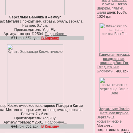
Шарф Ван Гог
Ирисы. Eterno
Шарфы, платки,
шали
шёлк 100%.
1024 грн.
Зеркальце Бабочка и жемчуг
л: Металл с покрытием, стразы, эмаль, зеркала.
Размер: 6,7 см.
Производитель: Yogi-Fly.
Артикул товара: # 2504
Подробнее...
671
грн
651 грн.
В Корзину
Записная книжка,
ежедневник,
планнер Ван Гог
Ежедневники,
Блокноты
. 486 грн.
ьце Косметическое ювелирное Пагода в Китае
Зеркальце Jardin
л: Металл с покрытием, стразы, эмаль, зеркала.
Dete ювелирное
Размер: 7 х 6 см.
Зеркальца
Производитель: Yogi-Fly.
косметические
Артикул товара: # 2501
Подробнее...
Металл с
671
грн
651 грн.
В Корзину
покрытием, стразы,