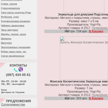
Сумки, клатчи
Сумкодержатели
Таро карты оракулы Руны
Зеркальце для девушки Подсолн
Футболки, худи
Материал: Металл с покрытием, стразы, эмал
Размер: овал 7 х 6 см.
Художественная керамика
Производитель: Yogi-Fly.
Чайники заварочные
Артикул товара: # 2517
Подробнее.
Часы наручные
757
грн
734 грн.
В Корзину
Шарфы, платки, шали
Шахматы
Шкатулки
Эксклюзивные украшения
Бубны чаши гонги, др.
Свечи парафиновые
КОНТАКТЫ
(097) 434 05 61
Женское Косметическое Зеркальце юв
ПН.-ПТ.: 10:00 - 18:00
СБ., ВС.: выходной
Материал: Металл с покрытием, стразы, эмал
Размер: 7 см.
Киев.
Производитель: Yogi-Fly.
Доставка по Украине
Артикул товара: # 2513
Подробнее.
312
грн
303 грн.
В Корзину
ПРЕДЛОЖЕНИЯ
Cотрудничество