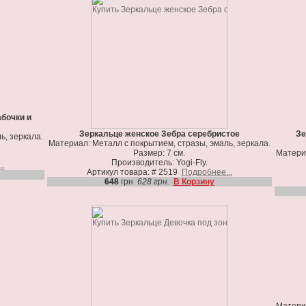
бочки и
Зеркальце женское Зебра серебристое
Зе
ь, зеркала.
Материал: Металл с покрытием, стразы, эмаль, зеркала.
Размер: 7 см.
Материа
Производитель: Yogi-Fly.
..
Артикул товара: # 2519
Подробнее...
648
грн
628 грн.
В Корзину