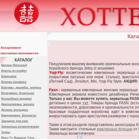
Ката
Ассортимент
постоянно пополняется
КАТАЛОГ
Предлагаем вашему вниманию оригинальные косме
Брелки (брелоки)
Корейского бренда Jetoy (с кошками).
Букеты из конфет
Yogi-Fly:
косметические ювелирные зеркальца с
Бумеранги
покрытием латунью или нерж. сталью), кристалл
(Летний Сад), Jinsidun, Mio, Yogi-Fly Style.
АКЦИЯ:
Вазоны калавера
Варганы, дрымбы, хомусы
Fasn :
карманные ювелирные женские зеркальца по
Визитницы, Кошельки
Ювелирные зеркала известного дизайнера Ричар
Только у нас Вы можете купить зеркальца FAS
Волшебные подарки
детально о ценах
тут
. Товары бренда FASN (есть
Декоративные зеркала
эксклюзивности, дороговизне и оригинальности эт
Детские площадки
Красивая подарочная коробочка идёт в комплек
Ежедневники, Блокноты
инкрустировать один кристаллик размером с горош
Закладки для книг
Также в этом разделе представлены аксессуары Ю
Зеркальца косметические
Также смотрите: стильные
ювелирные флешки
от 
Зонты
Зеркальца косметические
Игры Го Маджонг Сёги...