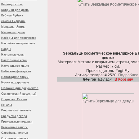
Калейдоскопы
Коврики для дома
Кубики Рубика
Лампы Тиффани
Мандалы, Янтры
Мягкие игрушки
Наборы для творчества
Наклейки интерьерные
Нарды
Зеркальце Косметическое ювелирное Ба
Настенные часы
цветок
Настольные игры
Материал: Металл с покрытием, стразы, эмал
Натуральное мыло
Размер: 7 см.
Производитель: Yogi-Fly.
Небесные фонарики
Артикул товара: # 2520
Подробнее.
Новогодние акции
843
грн
818 грн.
В Корзину
Носки подарочные
Обложки для документов
Органический кофе, чай
Открытки, Сказки
Пеналы
Покрывала пляжные
Предметы декора
Прикольные подарки
Резиновые сапоги
Сарафаны, платья
Стильные флешки