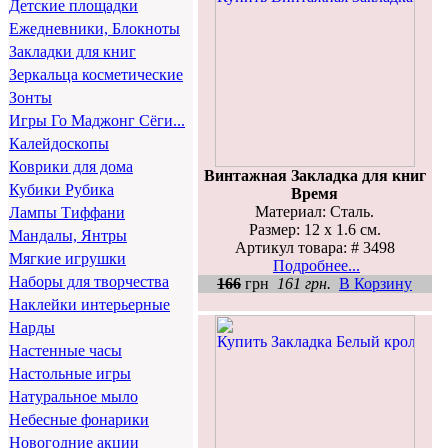
Детские площадки
Ежедневники, Блокноты
Закладки для книг
Зеркальца косметические
Зонты
Игры Го Маджонг Сёги...
Калейдоскопы
Коврики для дома
Винтажная Закладка для книг
Кубики Рубика
Время
Материал: Сталь.
Лампы Тиффани
Размер: 12 х 1.6 см.
Мандалы, Янтры
Артикул товара: # 3498
Мягкие игрушки
Подробнее...
Наборы для творчества
166
грн
161 грн.
В Корзину
Наклейки интерьерные
Нарды
Настенные часы
Настольные игры
Натуральное мыло
Небесные фонарики
Новогодние акции