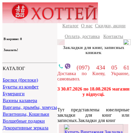
Каталог
О нас
Скидки, акции
Оплата, доставка
Контакты
В корзине: 0
Закладки для книг, записных
Заказать!
книжек
(097) 434 05 61
КАТАЛОГ
Доставка по Киеву, Украине,
самовывоз.
Брелки (брелоки)
Букеты из конфет
З 30.07.2026 по 18.08.2026 магазин
Бумеранги
у відпусці.
Вазоны калавера
Варганы, дрымбы, хомусы
Тут представлены ювелирные
Визитницы, Кошельки
закладки для книг или
записных.Закладки для книг
Волшебные подарки
Декоративные зеркала