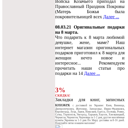
Войска Козачьего приподал на
Православный Праздник Покровы
(Матерь Божья была
покровительницей всех
Далее ...
08.03.21 Оригинальные подарки
на 8 марта.
Что подарить к 8 марта любимой
девушке, жене, маме? Наш
интернет магазин оригинальных
подарков приготовил к 8 марта для
женщин нечто новое и
интересное... Рекомендуем
прочитать наши статьи про
подарки на 14
Далее ...
3%
СКИДКА!
Закладки для книг, записных
книжек
c доставкой по Украине: Киев, Винница,
Днепропетровск, Житомир, Запорожье, Ивано-Франковск,
Кировоград, Луцк, Львов, Николаев, Одесса, Полтава, Ровно,
Сумы, Тернополь, Ужгород, Харьков, Херсон, Хмельницкий,
Черкассы, Чернигов, Черновцы за 1-2 дня, другие населённые
пункты Украины за 1-3 дня. По Миру доставка за 8-16 дней.
Покупайте легко в нашем магазине!