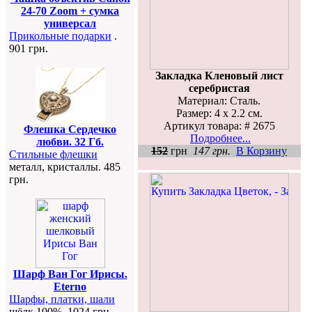
24-70 Zoom + сумка
универсал
Прикольные подарки
.
901 грн.
Закладка Кленовый лист
серебристая
Материал: Сталь.
Размер: 4 х 2.2 см.
Артикул товара: # 2675
Флешка Сердечко
Подробнее...
любви. 32 Гб.
152
грн
147 грн.
В Корзину
Стильные флешки
металл, кристаллы. 485
грн.
Шарф Ван Гог Ирисы.
Eterno
Шарфы, платки, шали
шёлк 100%. 1024 грн.