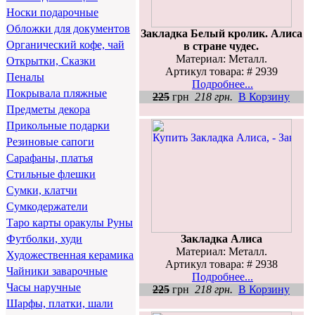
Носки подарочные
Обложки для документов
Закладка Белый кролик. Алиса
Органический кофе, чай
в стране чудес.
Материал: Металл.
Открытки, Сказки
Артикул товара: # 2939
Пеналы
Подробнее...
Покрывала пляжные
225
грн
218 грн.
В Корзину
Предметы декора
Прикольные подарки
Резиновые сапоги
Сарафаны, платья
Стильные флешки
Сумки, клатчи
Сумкодержатели
Таро карты оракулы Руны
Закладка Алиса
Футболки, худи
Материал: Металл.
Художественная керамика
Артикул товара: # 2938
Чайники заварочные
Подробнее...
Часы наручные
225
грн
218 грн.
В Корзину
Шарфы, платки, шали