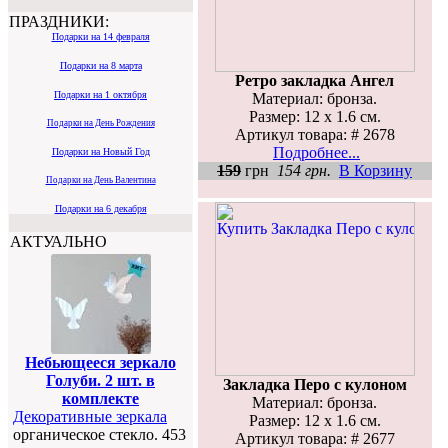
ПРАЗДНИКИ:
Подарки на 14 февраля
Подарки на 8 марта
Ретро закладка Ангел
Подарки на 1 октября
Материал: бронза.
Размер: 12 х 1.6 см.
Подарки на День Рождения
Артикул товара: # 2678
Подробнее...
Подарки на Новый Год
159
грн
154 грн.
В Корзину
Подарки на День Валентина
Подарки на 6 декабря
АКТУАЛЬНО
Небьющееся зеркало
Голуби. 2 шт. в
Закладка Перо с кулоном
комплекте
Материал: бронза.
Декоративные зеркала
Размер: 12 х 1.6 см.
органическое стекло. 453
Артикул товара: # 2677