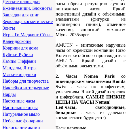
Детские площадки
часы обрели репутацию лучших
Ежедневники, Блокноты
винтажных часов. Яркий
позитивный дизайн с объёмными
Закладки для книг
элементами (фигурки из
Зеркальца косметические
полимерной глины), отменное
Зонты
качество, японский механизм
Miyota 2035super.
Игры Го Маджонг Сёги...
Калейдоскопы
AMUTN - винтажные наручные
Коврики для дома
часы от корейской компании Torso
Кубики Рубика
Korea и китайского производителя
AMUTN. Яркий дизайн с
Лампы Тиффани
объёмными элементами.
Мандалы, Янтры
Мягкие игрушки
2. Часы Nomea Paris со
Наборы для творчества
швейцарским механизмом Ronda
Swiss
- часы по профессиям,
Наклейки интерьерные
увлечениям. Яркий дизайн стрелок
Нарды
и циферблата.
САМЫЕ НИЗКИЕ
Настенные часы
ЦЕНЫ НА ЧАСЫ Nomea!
Led-часы, светодиодные,
Настольные игры
бинарные
- часы из далекого
Натуральное мыло
космического будущего :).
Небесные фонарики
Новогодние акции
Часы наручные