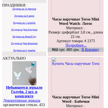
ПРАЗДНИКИ:
Подарки на 14 февраля
Подарки на 8 марта
Часы наручные Torso Mini
Word Watch- Лотос
Подарки на 1 октября
Материал: .
Подарки на День Рождения
Размер: циферблат 3,8 см., длина
22 см.
Подарки на Новый Год
Артикул товара: # 2375
Подарки на День Валентина
Подробнее...
912
грн
885 грн.
В Корзину
Подарки на 6 декабря
АКТУАЛЬНО
Небьющееся зеркало
Голуби. 2 шт. в
комплекте
Часы наручные Torso Mini
Декоративные зеркала
Word - Бабочки
органическое стекло. 453
Материал: .