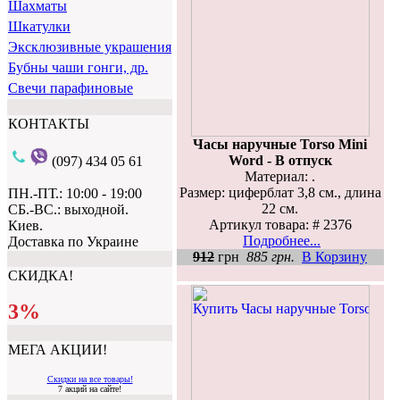
Шахматы
Шкатулки
Эксклюзивные украшения
Бубны чаши гонги, др.
Свечи парафиновые
КОНТАКТЫ
Часы наручные Torso Mini
Word - В отпуск
(097) 434 05 61
Материал: .
Размер: циферблат 3,8 см., длина
ПН.-ПТ.: 10:00 - 19:00
22 см.
СБ.-ВС.: выходной.
Артикул товара: # 2376
Киев.
Подробнее...
Доставка по Украине
912
грн
885 грн.
В Корзину
СКИДКА!
3%
МЕГА АКЦИИ!
Скидки на все товары!
7 акций на сайте!