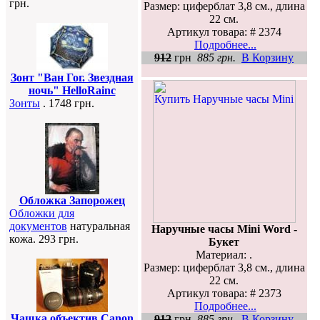
грн.
Размер: циферблат 3,8 см., длина
22 см.
Артикул товара: # 2374
Подробнее...
912
грн
885 грн.
В Корзину
Зонт "Ван Гог. Звездная
ночь" HelloRainc
Зонты
. 1748 грн.
Обложка Запорожец
Обложки для
документов
натуральная
Наручные часы Mini Word -
кожа. 293 грн.
Букет
Материал: .
Размер: циферблат 3,8 см., длина
22 см.
Артикул товара: # 2373
Подробнее...
Чашка объектив Canon
912
грн
885 грн.
В Корзину