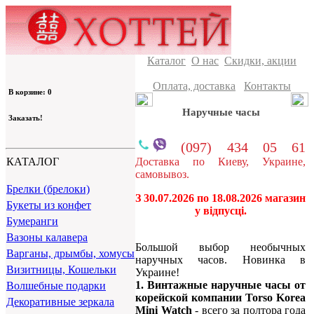
Каталог
О нас
Скидки, акции
Оплата, доставка
Контакты
В корзине: 0
Наручные часы
Заказать!
(097) 434 05 61
Доставка по Киеву, Украине,
КАТАЛОГ
самовывоз.
Брелки (брелоки)
З 30.07.2026 по 18.08.2026 магазин
Букеты из конфет
у відпусці.
Бумеранги
Вазоны калавера
Большой выбор необычных
Варганы, дрымбы, хомусы
наручных часов. Новинка в
Визитницы, Кошельки
Украине!
1. Винтажные наручные часы от
Волшебные подарки
корейской компании Torso Korea
Декоративные зеркала
Mini Watch
- всего за полтора года