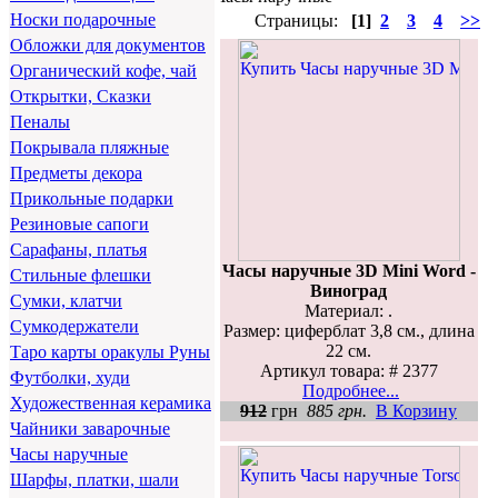
Носки подарочные
Страницы:
[1]
2
3
4
>>
Обложки для документов
Органический кофе, чай
Открытки, Сказки
Пеналы
Покрывала пляжные
Предметы декора
Прикольные подарки
Резиновые сапоги
Сарафаны, платья
Часы наручные 3D Mini Word -
Стильные флешки
Виноград
Сумки, клатчи
Материал: .
Сумкодержатели
Размер: циферблат 3,8 см., длина
22 см.
Таро карты оракулы Руны
Артикул товара: # 2377
Футболки, худи
Подробнее...
Художественная керамика
912
грн
885 грн.
В Корзину
Чайники заварочные
Часы наручные
Шарфы, платки, шали