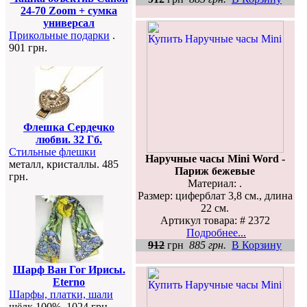
24-70 Zoom + сумка
универсал
Прикольные подарки
.
901 грн.
Флешка Сердечко
любви. 32 Гб.
Стильные флешки
Наручные часы Mini Word -
металл, кристаллы. 485
Париж бежевые
грн.
Материал: .
Размер: циферблат 3,8 см., длина
22 см.
Артикул товара: # 2372
Подробнее...
912
грн
885 грн.
В Корзину
Шарф Ван Гог Ирисы.
Eterno
Шарфы, платки, шали
шёлк 100%. 1024 грн.