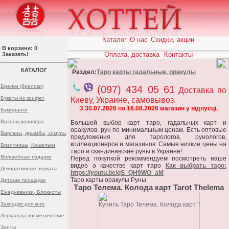
Каталог
О нас
Скидки, акции
В корзине: 0
Оплата, доставка
Контакты
Заказать!
КАТАЛОГ
Раздел:
Таро карты гадальные, оракулы
Брелки (брелоки)
(097) 434 05 61
Доставка по
Букеты из конфет
Киеву, Украине, самовывоз.
З 30.07.2026 по 18.08.2026 магазин у відпусці.
Бумеранги
Вазоны калавера
Большой выбор карт таро, гадальных карт и
оракулов, рун по минимальным ценам. Есть оптовые
Варганы, дрымбы, хомусы
предложения для тарологов, рунологов,
коллекционеров и магазинов. Самые низкие цены на
Визитницы, Кошельки
таро и скандинавские руны в Украине!
Волшебные подарки
Перед покупкой рекоммендуем посмотреть наше
видео о качестве карт таро
Как выбрать таро:
Декоративные зеркала
https://youtu.be/qS_QH9WO_aM
Таро карты оракулы Руны
Детские площадки
Таро Телема. Колода карт Tarot Thelema
Ежедневники, Блокноты
Закладки для книг
Зеркальца косметические
Зонты