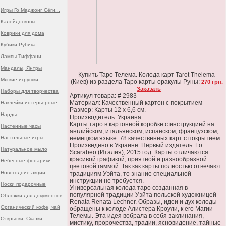
Игры Го Маджонг Сёги...
Калейдоскопы
Коврики для дома
Кубики Рубика
Лампы Тиффани
Мандалы, Янтры
Купить Таро Телема. Колода карт Tarot Thelema
Мягкие игрушки
(Киев) из раздела Таро карты оракулы Руны:
270 грн.
Заказать
Наборы для творчества
Артикул товара: # 2983
Материал: Качественный картон с покрытием
Наклейки интерьерные
Размер: Карты 12 х 6,6 см.
Нарды
Производитель: Украина
Карты таро в картонной коробке с инструкцией на
Настенные часы
английском, итальянском, испанском, французском,
Настольные игры
немецком языке. 78 качественных карт с покрытием.
Произведено в Украине. Первый издатель: Lo
Натуральное мыло
Scarabeo (Италия), 2015 год. Карты отличаются
красивой графикой, приятной и разнообразной
Небесные фонарики
цветовой гаммой. Так как карты полностью отвечают
Новогодние акции
традициям Уэйта, то знание специальной
инструкции не требуется.
Носки подарочные
Универсальная колода таро созданная в
популярной традиции Уэйта польской художницей
Обложки для документов
Renata Renata Lechner. Образы, идеи и дух колоды
Органический кофе, чай
обращены к колоде Алистера Кроули, к его Магии
Телемы. Эта идея вобрала в себя заклинания,
Открытки, Сказки
мистику, пророчества, традии, ясновидение, тайные