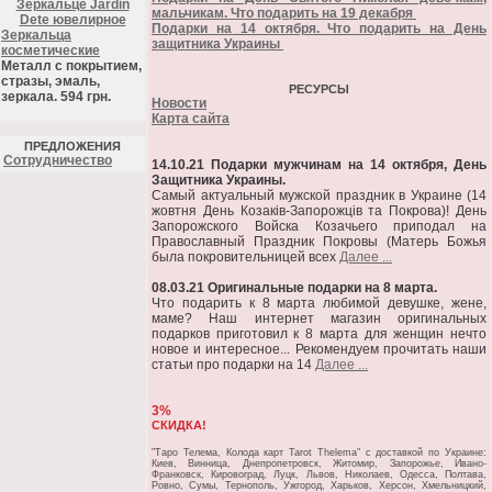
Зеркальце Jardin
мальчикам. Что подарить на 19 декабря
Dete ювелирное
Подарки на 14 октября. Что подарить на День
Зеркальца
защитника Украины
косметические
Металл с покрытием,
стразы, эмаль,
РЕСУРСЫ
зеркала. 594 грн.
Новости
Карта сайта
ПРЕДЛОЖЕНИЯ
Cотрудничество
14.10.21 Подарки мужчинам на 14 октября, День
Защитника Украины.
Самый актуальный мужской праздник в Украине (14
жовтня День Козаків-Запорожців та Покрова)! День
Запорожского Войска Козачьего приподал на
Православный Праздник Покровы (Матерь Божья
была покровительницей всех
Далее ...
08.03.21 Оригинальные подарки на 8 марта.
Что подарить к 8 марта любимой девушке, жене,
маме? Наш интернет магазин оригинальных
подарков приготовил к 8 марта для женщин нечто
новое и интересное... Рекомендуем прочитать наши
статьи про подарки на 14
Далее ...
3%
СКИДКА!
"Таро Телема, Колода карт Tarot Thelema" c доставкой по Украине:
Киев, Винница, Днепропетровск, Житомир, Запорожье, Ивано-
Франковск, Кировоград, Луцк, Львов, Николаев, Одесса, Полтава,
Ровно, Сумы, Тернополь, Ужгород, Харьков, Херсон, Хмельницкий,