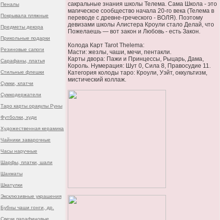
сакральные знания школы Телема. Сама Школа - это
Пеналы
магическое сообщество начала 20-го века (Телема в
Покрывала пляжные
переводе с древне-греческого - ВОЛЯ). Поэтому
девизами школы Алистера Кроули стало Делай, что
Предметы декора
Пожелаешь — вот закон и Любовь - есть Закон.
Прикольные подарки
Колода Карт Tarot Thelema:
Резиновые сапоги
Масти: жезлы, чаши, мечи, пентакли.
Карты двора: Пажи и Принцессы, Рыцарь, Дама,
Сарафаны, платья
Король. Нумерация: Шут 0, Сила 8, Правосудие 11.
Стильные флешки
Категория колоды таро: Кроули, Уэйт, оккультизм,
мистический коллаж.
Сумки, клатчи
Сумкодержатели
Таро карты оракулы Руны
Футболки, худи
Художественная керамика
Чайники заварочные
Часы наручные
Шарфы, платки, шали
Шахматы
Шкатулки
Эксклюзивные украшения
Бубны чаши гонги, др.
Свечи парафиновые