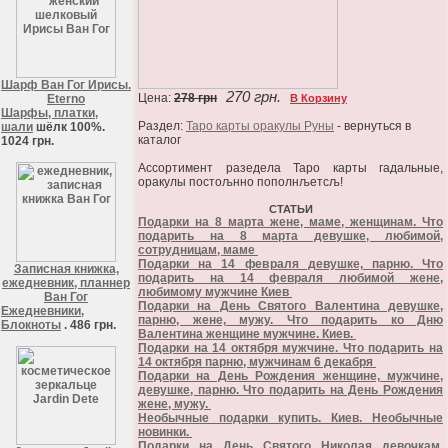
Шарф Ван Гог Ирисы.
270 грн.
Цена:
278 грн
Eterno
В Корзину
Шарфы, платки,
Раздел:
Таро карты оракулы Руны
- вернуться в
шали
шёлк 100%.
каталог
1024 грн.
Ассортимент разедела Таро карты гадальные,
оракулы постољнно пополнљетсљ!
СТАТЬИ
Подарки на 8 марта жене, маме, женщинам. Что
подарить на 8 марта девушке, любимой,
сотрудницам, маме
Подарки на 14 февраля девушке, парню. Что
Записная книжка,
подарить на 14 февраля любимой жене,
ежедневник, планнер
любимому мужчине Киев
Ван Гог
Подарки на День Святого Валентина девушке,
Ежедневники,
парню, жене, мужу. Что подарить ко Дню
Блокноты
. 486 грн.
Валентина женщине мужчине. Киев.
Подарки на 14 октября мужчине. Что подарить на
14 октября парню, мужчинам 6 декабря
Подарки на День Рождения женщине, мужчине,
девушке, парню. Что подарить на День Рождения
жене, мужу.
Необычные подарки купить. Киев. Необычные
новинки.
Подарки на День Святого Николая девочкам,