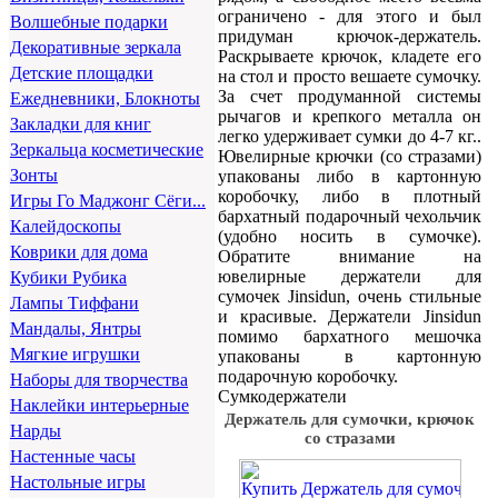
ограничено - для этого и был
Волшебные подарки
придуман крючок-держатель.
Декоративные зеркала
Раскрываете крючок, кладете его
Детские площадки
на стол и просто вешаете сумочку.
За счет продуманной системы
Ежедневники, Блокноты
рычагов и крепкого металла он
Закладки для книг
легко удерживает сумки до 4-7 кг..
Зеркальца косметические
Ювелирные крючки (со стразами)
Зонты
упакованы либо в картонную
коробочку, либо в плотный
Игры Го Маджонг Сёги...
бархатный подарочный чехольчик
Калейдоскопы
(удобно носить в сумочке).
Коврики для дома
Обратите внимание на
ювелирные держатели для
Кубики Рубика
сумочек Jinsidun, очень стильные
Лампы Тиффани
и красивые. Держатели Jinsidun
Мандалы, Янтры
помимо бархатного мешочка
Мягкие игрушки
упакованы в картонную
подарочную коробочку.
Наборы для творчества
Сумкодержатели
Наклейки интерьерные
Держатель для сумочки, крючок
Нарды
со стразами
Настенные часы
Настольные игры