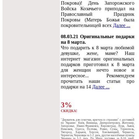
Покрова)! День Запорожского
Войска Козачьего приподал на
Православный Праздник
Покровы (Матерь Божья была
покровительницей всех
Далее ...
08.03.21 Оригинальные подарки
на 8 марта.
Что подарить к 8 марта любимой
девушке, жене, маме? Наш
интернет магазин оригинальных
подарков приготовил к 8 марта
для женщин нечто новое и
интересное... Рекомендуем
прочитать наши статьи про
подарки на 14
Далее ...
3%
СКИДКА!
"Держатель для сумочки, крючок со стразами" c доставкой
по Украине: Киев, Винница, Днепропетровск, Житомир,
Запорожье, Ивано-Франковск, Кировоград, Луцк, Львов,
Николаев, Одесса, Полтава, Ровно, Сумы, Тернополь,
Ужгород, Харьков, Херсон, Хмельницкий, Черкассы,
Чернигов, Черновцы за 1-2 днљ, другие населЈнные пункты
Украины за 1-3 днљ. По Миру доставка за 8-16 дней.