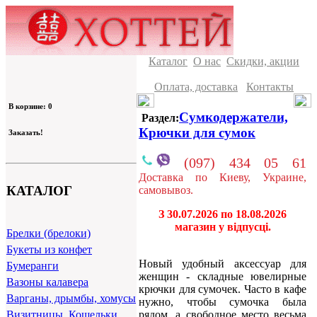
Каталог
О нас
Скидки, акции
Оплата, доставка
Контакты
В корзине: 0
Сумкодержатели,
Раздел:
Крючки для сумок
Заказать!
(097) 434 05 61
Доставка по Киеву, Украине,
КАТАЛОГ
самовывоз.
З 30.07.2026 по 18.08.2026
магазин у відпусці.
Брелки (брелоки)
Букеты из конфет
Новый удобный аксессуар для
Бумеранги
женщин - складные ювелирные
Вазоны калавера
крючки для сумочек. Часто в кафе
Варганы, дрымбы, хомусы
нужно, чтобы сумочка была
рядом, а свободное место весьма
Визитницы, Кошельки