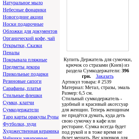
Натуральное мыло
Небесные фонарики
Новогодние акции
Носки подарочные
Обложки для документов
Органический кофе, чай
Открытки, Сказки
Пеналы
Купить Держатель для сумочки,
Покрывала пляжные
крючок со стразами (Киев) из
Предметы декора
раздела Сумкодержатели:
396
Прикольные подарки
грн.
Заказать
Резиновые сапоги
Артикул товара: # 2539
Материал: Метал, стразы, эмаль
Сарафаны, платья
Размер: 6,5 см.
Стильные флешки
Стильный сумкодержатель -
Сумки, клатчи
удобный и красивый аксессуар
для женщин. Теперь женщинам
Сумкодержатели
не придётся думать, куда деть
Таро карты оракулы Руны
свою сумочку в кафе или
Футболки, худи
ресторане. Сумка всегда будет
Художественная керамика
под рукой и в тоже время не
будет мешать. Вес крючков для
Чайники заварочные