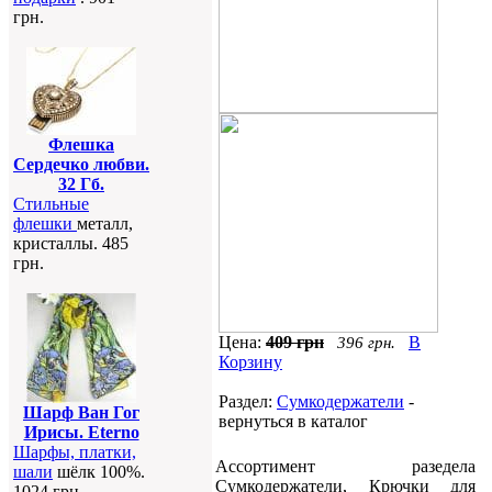
грн.
Флешка
Сердечко любви.
32 Гб.
Стильные
флешки
металл,
кристаллы. 485
грн.
Цена:
409 грн
В
396 грн.
Корзину
Раздел:
Сумкодержатели
-
Шарф Ван Гог
вернуться в каталог
Ирисы. Eterno
Шарфы, платки,
Ассортимент разедела
шали
шёлк 100%.
Сумкодержатели, Крючки для
1024 грн.