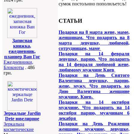
сумок постољнно пополнљетсљ!
СТАТЬИ
Подарки на 8 марта жене, маме,
женщинам. Что подарить на 8
Записная
марта девушке, любимой,
книжка,
сотрудницам, маме
ежедневник,
Подарки на 14 февраля
планнер Ван Гог
девушке, парню. Что подарить
Ежедневники,
на 14 февраля любимой жене,
Блокноты
. 486
любимому мужчине Киев
грн.
Подарки на День Святого
Валентина девушке, парню,
жене, мужу. Что подарить ко
Дню Валентина женщине
мужчине. Киев.
Подарки на 14 октября
мужчине. Что подарить на 14
октября парню, мужчинам 6
Зеркальце Jardin
декабря
Dete ювелирное
Подарки на День Рождения
Зеркальца
женщине, мужчине, девушке,
косметические