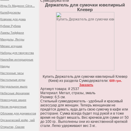
Сумкодержатели
Держатель для сумочки ювелирный
Игры Го Маджонг Сёги...
Клевер
Калейдоскопы
Коврики для дома
Кубики Рубика
Лампы Тиффани
Мандалы, Янтры
Мягкие игрушки
Наборы для творчества
Наклейки интерьерные
Нарды
Настенные часы
Купить Держатель для сумочки ювелирный Клевер
Настольные игры
(Киев) из раздела Сумкодержатели:
609 грн.
Заказать
Натуральное мыло
Артикул товара: # 2537
Материал: Метал, стразы, эмаль
Небесные фонарики
Размер: 6,5 см.
Новогодние акции
Стильный сумкодержатель - удобный и красивый
аксессуар для женщин. Теперь женщинам не
Носки подарочные
придётся думать, куда деть свою сумочку в кафе или
ресторане. Сумка всегда будет под рукой и в тоже
Обложки для документов
время не будет мешать. Вес крючков для сумки от 50
Органический кофе, чай
до 100 гр.. Выполнены они из качественной крепкой
стали. Легко удерживают вес 3 кг..
Открытки, Сказки