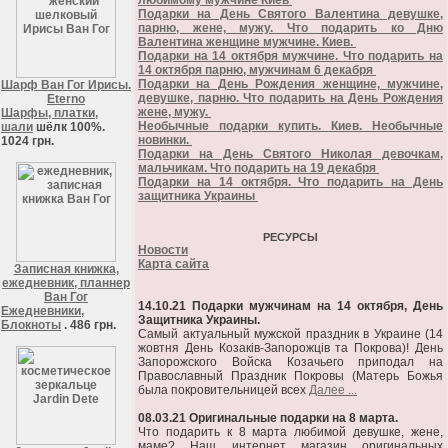
любимому мужчине Киев
Подарки на День Святого Валентина девушке,
парню, жене, мужу. Что подарить ко Дню
Валентина женщине мужчине. Киев.
Подарки на 14 октября мужчине. Что подарить на
14 октября парню, мужчинам 6 декабря
Подарки на День Рождения женщине, мужчине,
Шарф Ван Гог Ирисы.
девушке, парню. Что подарить на День Рождения
Eterno
жене, мужу.
Шарфы, платки,
Необычные подарки купить. Киев. Необычные
шали
шёлк 100%.
новинки.
1024 грн.
Подарки на День Святого Николая девочкам,
мальчикам. Что подарить на 19 декабря
Подарки на 14 октября. Что подарить на День
защитника Украины
РЕСУРСЫ
Новости
Карта сайта
Записная книжка,
ежедневник, планнер
Ван Гог
14.10.21 Подарки мужчинам на 14 октября, День
Ежедневники,
Защитника Украины.
Блокноты
. 486 грн.
Самый актуальный мужской праздник в Украине (14
жовтня День Козаків-Запорожців та Покрова)! День
Запорожского Войска Козачьего приподал на
Православный Праздник Покровы (Матерь Божья
была покровительницей всех
Далее ...
08.03.21 Оригинальные подарки на 8 марта.
Что подарить к 8 марта любимой девушке, жене,
маме? Наш интернет магазин оригинальных