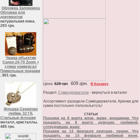
Обложка Запорожец
Обложки для
документов
натуральная кожа.
293 грн.
Чашка объектив
Canon 24-70 Zoom +
сумка универсал
Прикольные подарки
. 901 грн.
609 грн.
Цена:
628 грн
В Корзину
Раздел:
Сумкодержатели
- вернуться в каталог
Ассортимент разедела Сумкодержатели, Крючки для
сумок постољнно пополнљетсљ!
Флешка Сердечко
любви. 32 Гб.
СТАТЬИ
Стильные флешки
Подарки на 8 марта жене, маме, женщинам. Что
металл, кристаллы.
подарить на 8 марта девушке, любимой,
485 грн.
сотрудницам, маме
Подарки на 14 февраля девушке, парню. Что
подарить на 14 февраля любимой жене,