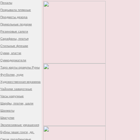
Пеналы
Покрывала пляжные
Предметы декора
Прикольные подарки
Резиновые сапоги
Сарафаны, платья
Стильные флешки
Сумки, клатчи
Сумкодержатели
Таро карты оракулы Руны
Футболки, худи
Художественная керамика
Чайники заварочные
Часы наручные
Шарфы, платки, шали
Шахматы
Шкатулки
Эксклюзивные украшения
Бубны чаши гонги, др.
Свечи парафиновые