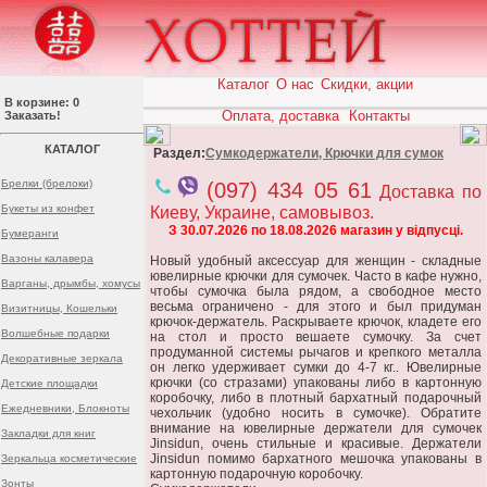
Каталог
О нас
Скидки, акции
В корзине: 0
Оплата, доставка
Контакты
Заказать!
КАТАЛОГ
Раздел:
Сумкодержатели, Крючки для сумок
Брелки (брелоки)
(097) 434 05 61
Доставка по
Букеты из конфет
Киеву, Украине, самовывоз.
З 30.07.2026 по 18.08.2026 магазин у відпусці.
Бумеранги
Вазоны калавера
Новый удобный аксессуар для женщин - складные
ювелирные крючки для сумочек. Часто в кафе нужно,
Варганы, дрымбы, хомусы
чтобы сумочка была рядом, а свободное место
весьма ограничено - для этого и был придуман
Визитницы, Кошельки
крючок-держатель. Раскрываете крючок, кладете его
Волшебные подарки
на стол и просто вешаете сумочку. За счет
продуманной системы рычагов и крепкого металла
Декоративные зеркала
он легко удерживает сумки до 4-7 кг.. Ювелирные
крючки (со стразами) упакованы либо в картонную
Детские площадки
коробочку, либо в плотный бархатный подарочный
Ежедневники, Блокноты
чехольчик (удобно носить в сумочке). Обратите
внимание на ювелирные держатели для сумочек
Закладки для книг
Jinsidun, очень стильные и красивые. Держатели
Jinsidun помимо бархатного мешочка упакованы в
Зеркальца косметические
картонную подарочную коробочку.
Зонты