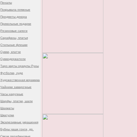
Пеналы
Покрывала пляжные
Предметы декора
Прикольные подарки
Резиновые сапоги
Сарафаны, платья
Стильные флешки
Сумки, клатчи
Сумкодержатели
Таро карты оракулы Руны
Футболки, худи
Художественная керамика
Чайники заварочные
Часы наручные
Шарфы, платки, шали
Шахматы
Шкатулки
Эксклюзивные украшения
Бубны чаши гонги, др.
Свечи парафиновые