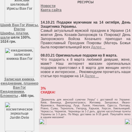
РЕСУРСЫ
Новости
Карта сайта
14.10.21 Подарки мужчинам на 14 октября, День
Шарф Ван Гог Ирисы.
Защитника Украины.
Eterno
Самый актуальный мужской праздник в Украине (14
Шарфы, платки,
жовтня День Козаків-Запорожців та Покрова)! День
шали
шёлк 100%.
Запорожского Войска Козачьего приподал на
1024 грн.
Православный Праздник Покровы (Матерь Божья
была покровительницей всех
Далее ...
08.03.21 Оригинальные подарки на 8 марта.
Что подарить к 8 марта любимой девушке, жене,
маме? Наш интернет магазин оригинальных
подарков приготовил к 8 марта для женщин нечто
новое и интересное... Рекомендуем прочитать наши
статьи про подарки на 14
Далее ...
Записная книжка,
ежедневник, планнер
Ван Гог
3%
Ежедневники,
СКИДКА!
Блокноты
. 486 грн.
"Держатель для женской сумочки Узоры" c доставкой по Украине:
Киев, Винница, Днепропетровск, Житомир, Запорожье, Ивано-
Франковск, Кировоград, Луцк, Львов, Николаев, Одесса, Полтава,
Ровно, Сумы, Тернополь, Ужгород, Харьков, Херсон, Хмельницкий,
Черкассы, Чернигов, Черновцы за 1-2 днљ, другие населЈнные пункты
Украины за 1-3 днљ. По Миру доставка за 8-16 дней. Покупайте легко
в нашем магазине!