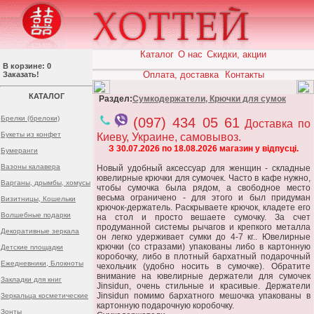
Каталог
О нас
Скидки, акции
В корзине: 0
Оплата, доставка
Контакты
Заказать!
КАТАЛОГ
Раздел:
Сумкодержатели, Крючки для сумок
Брелки (брелоки)
(097) 434 05 61
Доставка по
Букеты из конфет
Киеву, Украине, самовывоз.
З 30.07.2026 по 18.08.2026 магазин у відпусці.
Бумеранги
Вазоны калавера
Новый удобный аксессуар для женщин - складные
ювелирные крючки для сумочек. Часто в кафе нужно,
Варганы, дрымбы, хомусы
чтобы сумочка была рядом, а свободное место
весьма ограничено - для этого и был придуман
Визитницы, Кошельки
крючок-держатель. Раскрываете крючок, кладете его
Волшебные подарки
на стол и просто вешаете сумочку. За счет
продуманной системы рычагов и крепкого металла
Декоративные зеркала
он легко удерживает сумки до 4-7 кг.. Ювелирные
крючки (со стразами) упакованы либо в картонную
Детские площадки
коробочку, либо в плотный бархатный подарочный
Ежедневники, Блокноты
чехольчик (удобно носить в сумочке). Обратите
внимание на ювелирные держатели для сумочек
Закладки для книг
Jinsidun, очень стильные и красивые. Держатели
Jinsidun помимо бархатного мешочка упакованы в
Зеркальца косметические
картонную подарочную коробочку.
Зонты