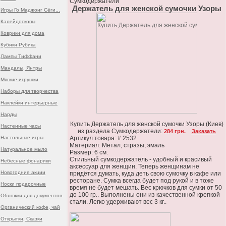
Сумкодержатели
Держатель для женской сумочки Узоры
Игры Го Маджонг Сёги...
Калейдоскопы
Коврики для дома
Кубики Рубика
Лампы Тиффани
Мандалы, Янтры
Мягкие игрушки
Наборы для творчества
Наклейки интерьерные
Нарды
Купить Держатель для женской сумочки Узоры (Киев)
Настенные часы
из раздела Сумкодержатели:
284 грн.
Заказать
Настольные игры
Артикул товара: # 2532
Материал: Метал, стразы, эмаль
Натуральное мыло
Размер: 6 см.
Стильный сумкодержатель - удобный и красивый
Небесные фонарики
аксессуар для женщин. Теперь женщинам не
Новогодние акции
придётся думать, куда деть свою сумочку в кафе или
ресторане. Сумка всегда будет под рукой и в тоже
Носки подарочные
время не будет мешать. Вес крючков для сумки от 50
до 100 гр.. Выполнены они из качественной крепкой
Обложки для документов
стали. Легко удерживают вес 3 кг..
Органический кофе, чай
Открытки, Сказки