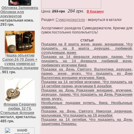
Обложка Запорожец
284 грн.
Цена:
293 грн
В Корзину
Обложки для
документов
Раздел:
Сумкодержатели
- вернуться в каталог
натуральная кожа.
293 грн.
Ассортимент разедела Сумкодержатели, Крючки для
сумок постољнно пополнљетсљ!
СТАТЬИ
Подарки на 8 марта жене, маме, женщинам. Что
подарить на 8 марта девушке, любимой,
сотрудницам, маме
Чашка объектив
Подарки на 14 февраля девушке, парню. Что
Canon 24-70 Zoom +
подарить на 14 февраля любимой жене,
сумка универсал
любимому мужчине Киев
Прикольные подарки
Подарки на День Святого Валентина девушке,
. 901 грн.
парню, жене, мужу. Что подарить ко Дню
Валентина женщине мужчине. Киев.
Подарки на 14 октября мужчине. Что подарить на
14 октября парню, мужчинам 6 декабря
Подарки на День Рождения женщине, мужчине,
девушке, парню. Что подарить на День Рождения
жене, мужу.
Необычные подарки купить. Киев. Необычные
Флешка Сердечко
новинки.
любви. 32 Гб.
Подарки на День Святого Николая девочкам,
Стильные флешки
мальчикам. Что подарить на 19 декабря
металл, кристаллы.
Подарки на 14 октября. Что подарить на День
485 грн.
защитника Украины