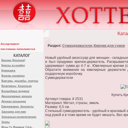
Ката
Ассортимент
Раздел:
Сумкодержатели, Крючки для сумок
постоянно пополняется
КАТАЛОГ
Новый удобный аксессуар для женщин - складные 
Брелки (брелоки)
и был придуман крючок-держатель. Раскрываете
удерживает сумки до 4-7 кг.. Ювелирные крючки (
Букеты из конфет
Обратите внимание на ювелирные держатели дл
Бумеранги
подарочную коробочку.
Вазоны калавера
Сумкодержатели
Варганы, дрымбы, хомусы
Визитницы, Кошельки
Волшебные подарки
Купить Кр
Декоративные зеркала
Артикул товара: # 2531
Детские площадки
Материал: Метал, стразы, эмаль
Размер: 6,5 см.
Ежедневники, Блокноты
Стильный сумкодержатель - удобный и красивый а
Закладки для книг
под рукой и в тоже время не будет мешать. Вес крю
Зеркальца косметические
Зонты
Игры Го Маджонг Сёги...