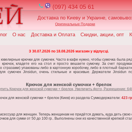
(097) 434 05 61
Доставка по Киеву и Украине, самовыво
Оригинальные Подарки
лог
О нас
Доставка и Оплата
Скидки, акции, опт
К
З 30.07.2026 по 18.08.2026 магазин у відпусці.
ювелирные крючки для сумочек. Часто в кафе нужно, чтобы сумочка была рядо
 крючок, кладете его на стол и просто вешаете сумочку. За счет продума
со стразами) упакованы либо в картонную коробочку, либо в плотный бархат
я сумочек Jinsidun, очень стильные и красивые. Держатели Jinsidun п
Крючок для женской сумочки + брелок
ючок для женской сумочки + брелок (Киев) из раздела Сумкодержатели:
423 гр
ксессуар для женщин. Теперь женщинам не придётся думать, куда деть свою с
чков для сумки от 50 до 100 гр.. Выполнены они из качественной крепкой стали