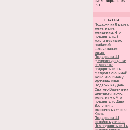
эмаль, зеркала. 594
грн.
СТАТЬИ
Подарки на 8 марта
жене, маме,
женщинам. Что
подарить на 8
марта девушке,
любимой,
сотрудницам,
маме
Подарки на 14
февраля девушке,
парню. Что
подарить на 14
февраля любимой
жене, любимому
мужчине Киев
Подарки на День
Святого Валентина
девушке, парню,
жене, мужу. Что
подарить ко Дню
Валентина
женщине мужчине.
Киев.
Подарки на 14
октября мужчине.
Что подарить на 14