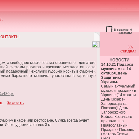
з.
В корзине: 0
Заказать!
онтакты
3%
СКИДКА!
НОВОСТИ
м, а свободное место весьма ограничено - для этого
14.10.21 Подарки
нной системы рычагов и крепкого металла он легко
мужчинам на 14
ный подарочный чехольчик (удобно носить в сумочке).
октября, День
омимо бархатного мешочка упакованы в картонную
Защитника
Украины.
Самый актуальный
мужской праздник в
Украине (14 жовтня
День Козаків-
н.
Заказать
Запорожців та
Покрова)! День
Запорожского
Войска Козачьего
умочку в кафе или ресторане. Сумка всегда будет
приподал на
. Легко удерживают вес 3 кг..
Православный
Праздник Покровы
(Матерь Божья
была