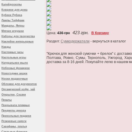
Калейдоскопы
Коврики для дома
Кубики Рубика
Лампы Тиффани
Мандалы, Янтры
Мягкие игрушки
423 грн.
Цена:
436 грн
В Корзину
Наборы для творчества
Раздел:
Сумкодержатели
- вернуться в каталог
Наклейки интерьерные
Нарды
Настенные часы
"Крючок для женской сумочки + брелок" c доставк
Полтава, Ровно, Сумы, Тернополь, Ужгород, Хар
Настольные игры
доставка за 8-16 дней. Покупайте легко в нашем м
Натуральное мыло
Небесные фонарики
Новогодние акции
Носки подарочные
Обложки для документов
Органический кофе, чай
Открытки, Сказки
Пеналы
Покрывала пляжные
Предметы декора
Прикольные подарки
Резиновые сапоги
Сарафаны, платья
Стильные флешки