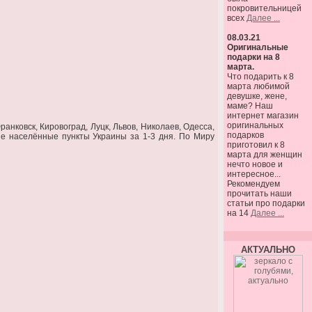
покровительницей
всех
Далее ...
08.03.21
Оригинальные
подарки на 8
марта.
Что подарить к 8
марта любимой
девушке, жене,
маме? Наш
интернет магазин
оригинальных
анковск, Кировоград, Луцк, Львов, Николаев, Одесса,
подарков
гие населённые пункты Украины за 1-3 дня. По Миру
приготовил к 8
марта для женщин
нечто новое и
интересное...
Рекомендуем
прочитать наши
статьи про подарки
на 14
Далее ...
АКТУАЛЬНО