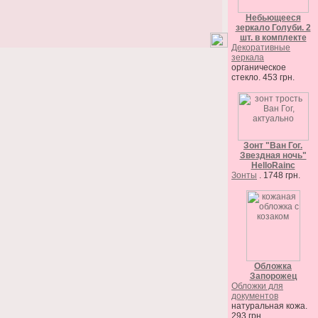
Небьющееся
зеркало Голуби. 2
шт. в комплекте
Декоративные
зеркала
органическое
стекло. 453 грн.
Зонт "Ван Гог.
Звездная ночь"
HelloRainc
Зонты
. 1748 грн.
Обложка
Запорожец
Обложки для
документов
натуральная кожа.
293 грн.