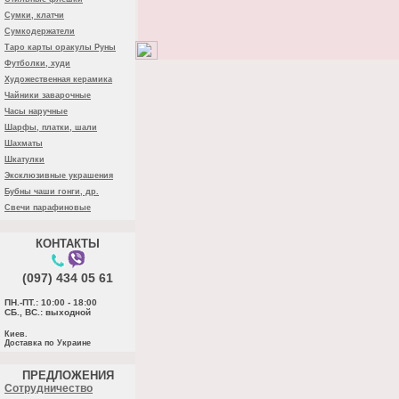
Сумки, клатчи
Сумкодержатели
Таро карты оракулы Руны
Футболки, худи
Художественная керамика
Чайники заварочные
Часы наручные
Шарфы, платки, шали
Шахматы
Шкатулки
Эксклюзивные украшения
Бубны чаши гонги, др.
Свечи парафиновые
КОНТАКТЫ
(097) 434 05 61
ПН.-ПТ.: 10:00 - 18:00
СБ., ВС.: выходной
Киев.
Доставка по Украине
ПРЕДЛОЖЕНИЯ
Cотрудничество