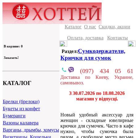
Каталог
О нас
Скидки, акции
Оплата, доставка
Контакты
В корзине: 0
Сумкодержатели,
Раздел:
Крючки для сумок
Заказать!
(097) 434 05 61
Доставка по Киеву, Украине,
КАТАЛОГ
самовывоз.
З 30.07.2026 по 18.08.2026
магазин у відпусці.
Брелки (брелоки)
Букеты из конфет
Новый удобный аксессуар для
Бумеранги
женщин - складные ювелирные
Вазоны калавера
крючки для сумочек. Часто в кафе
Варганы, дрымбы, хомусы
нужно, чтобы сумочка была
рядом, а свободное место весьма
Визитницы, Кошельки