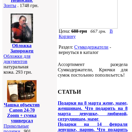
HelloRainc
Зонты
. 1748 грн.
Цена:
688 грн
В
667 грн.
Корзину
Обложка
Раздел:
Сумкодержатели
-
Запорожец
вернуться в каталог
Обложки для
документов
Ассортимент разедела
натуральная
Сумкодержатели, Крючки для
кожа. 293 грн.
сумок постољнно пополнљетсљ!
СТАТЬИ
Подарки на 8 марта жене, маме,
Чашка объектив
женщинам. Что подарить на 8
Canon 24-70
марта девушке, любимой,
Zoom + сумка
сотрудницам, маме
универсал
Подарки на 14 февраля
Прикольные
девушке, парню. Что подарить
подарки
. 901