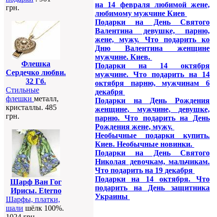
на 14 февраля любимой жене,
грн.
любимому мужчине Киев
Подарки на День Святого
Валентина девушке, парню,
жене, мужу. Что подарить ко
Дню Валентина женщине
мужчине. Киев.
Флешка
Подарки на 14 октября
Сердечко любви.
мужчине. Что подарить на 14
32 Гб.
октября парню, мужчинам 6
Стильные
декабря
флешки
металл,
Подарки на День Рождения
кристаллы. 485
женщине, мужчине, девушке,
грн.
парню. Что подарить на День
Рождения жене, мужу.
Необычные подарки купить.
Киев. Необычные новинки.
Подарки на День Святого
Николая девочкам, мальчикам.
Что подарить на 19 декабря
Подарки на 14 октября. Что
Шарф Ван Гог
подарить на День защитника
Ирисы. Eterno
Украины
Шарфы, платки,
шали
шёлк 100%.
1024 грн.