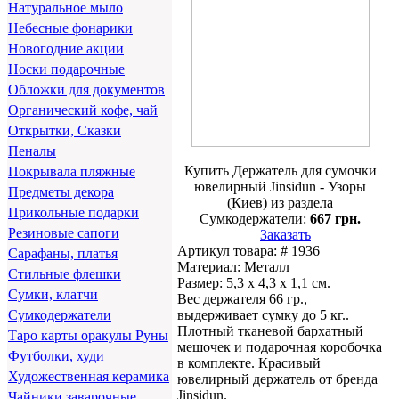
Натуральное мыло
Небесные фонарики
Новогодние акции
Носки подарочные
Обложки для документов
Органический кофе, чай
Открытки, Сказки
Пеналы
Купить Держатель для сумочки
Покрывала пляжные
ювелирный Jinsidun - Узоры
Предметы декора
(Киев) из раздела
Прикольные подарки
Сумкодержатели:
667 грн.
Резиновые сапоги
Заказать
Артикул товара: # 1936
Сарафаны, платья
Материал: Металл
Стильные флешки
Размер: 5,3 x 4,3 x 1,1 см.
Сумки, клатчи
Вес держателя 66 гр.,
выдерживает сумку до 5 кг..
Сумкодержатели
Плотный тканевой бархатный
Таро карты оракулы Руны
мешочек и подарочная коробочка
Футболки, худи
в комплекте. Красивый
Художественная керамика
ювелирный держатель от бренда
Jinsidun.
Чайники заварочные