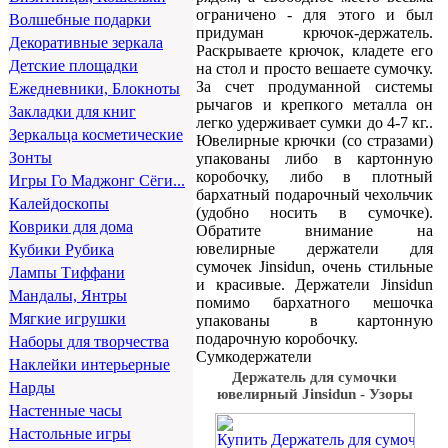
ограничено - для этого и был
Волшебные подарки
придуман крючок-держатель.
Декоративные зеркала
Раскрываете крючок, кладете его
Детские площадки
на стол и просто вешаете сумочку.
За счет продуманной системы
Ежедневники, Блокноты
рычагов и крепкого металла он
Закладки для книг
легко удерживает сумки до 4-7 кг..
Зеркальца косметические
Ювелирные крючки (со стразами)
Зонты
упакованы либо в картонную
коробочку, либо в плотный
Игры Го Маджонг Сёги...
бархатный подарочный чехольчик
Калейдоскопы
(удобно носить в сумочке).
Коврики для дома
Обратите внимание на
ювелирные держатели для
Кубики Рубика
сумочек Jinsidun, очень стильные
Лампы Тиффани
и красивые. Держатели Jinsidun
Мандалы, Янтры
помимо бархатного мешочка
Мягкие игрушки
упакованы в картонную
подарочную коробочку.
Наборы для творчества
Сумкодержатели
Наклейки интерьерные
Держатель для сумочки
Нарды
ювелирный Jinsidun - Узоры
Настенные часы
Настольные игры