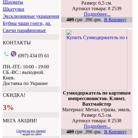
Шахматы
Размер: 6,5 см.
Артикул товара: # 2539
Шкатулки
Подробнее...
Эксклюзивные украшения
409
грн
396 грн.
В Корзину
Бубны чаши гонги, др.
Свечи парафиновые
КОНТАКТЫ
(097) 434 05 61
ПН.-ПТ.: 10:00 - 19:00
СБ.-ВС.: выходной.
Киев.
Доставка по Украине
Сумкодержатель по картинам
СКИДКА!
импрессионистов. Климт,
Вахтмайстер
3%
Материал: Метал, стразы, эмаль.
Размер: 6,5 см.
Артикул товара: # 2538
МЕГА АКЦИИ!
Подробнее...
409
грн
396 грн.
В Корзину
Скидки на все товары!
7 акций на сайте!