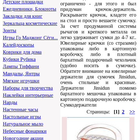
Детские площадки
ограничено - для этого и был
Ежедневники, Блокноты
придуман крючок-держатель.
Раскрываете крючок, кладете его
Закладки для книг
на стол и просто вешаете сумочку.
Зеркальца косметические
За счет продуманной системы
Зонты
рычагов и крепкого металла он
легко удерживает сумки до 4-7 кг..
Игры Го Маджонг Сёги...
Ювелирные крючки (со стразами)
Калейдоскопы
упакованы либо в картонную
Коврики для дома
коробочку, либо в плотный
Кубики Рубика
бархатный подарочный чехольчик
(удобно носить в сумочке).
Лампы Тиффани
Обратите внимание на ювелирные
Мандалы, Янтры
держатели для сумочек Jinsidun,
Мягкие игрушки
очень стильные и красивые.
Держатели Jinsidun помимо
Наборы для творчества
бархатного мешочка упакованы в
Наклейки интерьерные
картонную подарочную коробочку.
Нарды
Сумкодержатели
Настенные часы
Страницы:
[1]
2
>>
Настольные игры
Натуральное мыло
Небесные фонарики
Новогодние акции