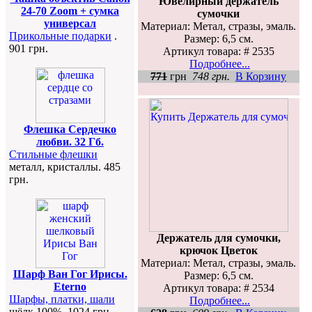
Ювелирный держатель
24-70 Zoom + сумка
сумочки
универсал
Материал: Метал, стразы, эмаль.
Прикольные подарки
.
Размер: 6,5 см.
901 грн.
Артикул товара: # 2535
Подробнее...
771
грн
748 грн.
В Корзину
Флешка Сердечко
любви. 32 Гб.
Стильные флешки
металл, кристаллы. 485
грн.
Держатель для сумочки,
крючок Цветок
Материал: Метал, стразы, эмаль.
Шарф Ван Гог Ирисы.
Размер: 6,5 см.
Eterno
Артикул товара: # 2534
Шарфы, платки, шали
Подробнее...
шёлк 100%. 1024 грн.