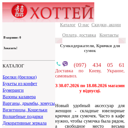
Каталог
О нас
Скидки, акции
Оплата, доставка
Контакты
В корзине: 0
Сумкодержатели, Крючки для
Заказать!
сумок
(097) 434 05 61
КАТАЛОГ
Доставка по Киеву, Украине,
самовывоз.
Брелки (брелоки)
Букеты из конфет
З 30.07.2026 по 18.08.2026 магазин
Бумеранги
у відпусці.
Вазоны калавера
Варганы, дрымбы, хомусы
Новый удобный аксессуар для
Визитницы, Кошельки
женщин - складные ювелирные
крючки для сумочек. Часто в кафе
Волшебные подарки
нужно, чтобы сумочка была рядом,
Декоративные зеркала
а свободное место весьма