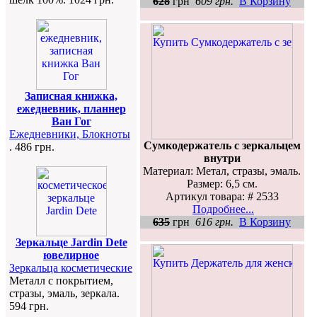
628
грн
609 грн.
В Корзину
Записная книжка,
ежедневник, планнер
Ван Гог
Ежедневники, Блокноты
Сумкодержатель с зеркальцем
. 486 грн.
внутри
Материал: Метал, стразы, эмаль.
Размер: 6,5 см.
Артикул товара: # 2533
Подробнее...
635
грн
616 грн.
В Корзину
Зеркальце Jardin Dete
ювелирное
Зеркальца косметические
Металл с покрытием,
стразы, эмаль, зеркала.
594 грн.