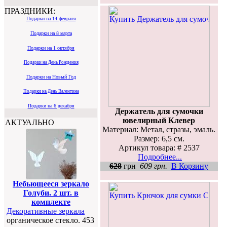
ПРАЗДНИКИ:
Подарки на 14 февраля
Подарки на 8 марта
Подарки на 1 октября
Подарки на День Рождения
Подарки на Новый Год
Подарки на День Валентина
Подарки на 6 декабря
Держатель для сумочки
ювелирный Клевер
АКТУАЛЬНО
Материал: Метал, стразы, эмаль.
Размер: 6,5 см.
Артикул товара: # 2537
Подробнее...
628
грн
609 грн.
В Корзину
Небьющееся зеркало
Голуби. 2 шт. в
комплекте
Декоративные зеркала
органическое стекло. 453