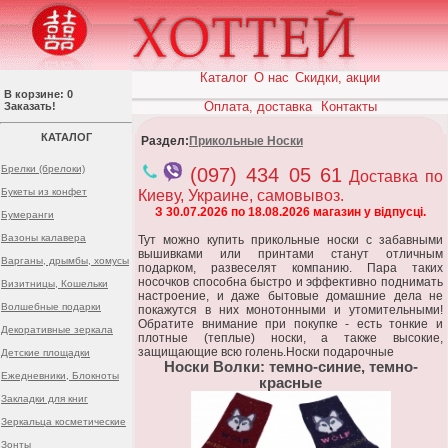
Каталог
О нас
Скидки, акции
В корзине: 0
Оплата, доставка
Контакты
Заказать!
КАТАЛОГ
Раздел:
Прикольные Носки
Брелки (брелоки)
(097) 434 05 61
Доставка по
Букеты из конфет
Киеву, Украине, самовывоз.
З 30.07.2026 по 18.08.2026 магазин у відпусці.
Бумеранги
Вазоны калавера
Тут можно купить прикольные носки с забавными
вышивками или принтами станут отличным
Варганы, дрымбы, хомусы
подарком, развеселят компанию. Пара таких
носочков способна быстро и эффективно поднимать
Визитницы, Кошельки
настроение, и даже бытовые домашние дела не
Волшебные подарки
покажутся в них монотонными и утомительными!
Обратите внимание при покупке - есть тонкие и
Декоративные зеркала
плотные (теплые) носки, а также высокие,
защищающие всю голень.Носки подарочные
Детские площадки
Носки Волки: темно-синие, темно-
Ежедневники, Блокноты
красные
Закладки для книг
Зеркальца косметические
Зонты