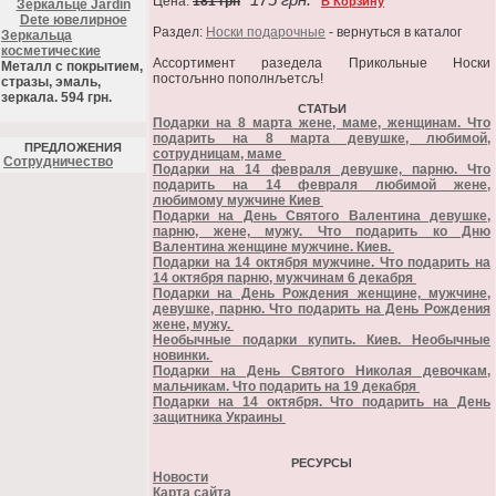
175 грн.
Цена:
181 грн
В Корзину
Зеркальце Jardin
Dete ювелирное
Раздел:
Носки подарочные
- вернуться в каталог
Зеркальца
косметические
Ассортимент разедела Прикольные Носки
Металл с покрытием,
постољнно пополнљетсљ!
стразы, эмаль,
зеркала. 594 грн.
СТАТЬИ
Подарки на 8 марта жене, маме, женщинам. Что
подарить на 8 марта девушке, любимой,
ПРЕДЛОЖЕНИЯ
сотрудницам, маме
Cотрудничество
Подарки на 14 февраля девушке, парню. Что
подарить на 14 февраля любимой жене,
любимому мужчине Киев
Подарки на День Святого Валентина девушке,
парню, жене, мужу. Что подарить ко Дню
Валентина женщине мужчине. Киев.
Подарки на 14 октября мужчине. Что подарить на
14 октября парню, мужчинам 6 декабря
Подарки на День Рождения женщине, мужчине,
девушке, парню. Что подарить на День Рождения
жене, мужу.
Необычные подарки купить. Киев. Необычные
новинки.
Подарки на День Святого Николая девочкам,
мальчикам. Что подарить на 19 декабря
Подарки на 14 октября. Что подарить на День
защитника Украины
РЕСУРСЫ
Новости
Карта сайта