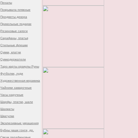
Пеналы
Покрывала пляжные
Предметы декора
Прикольные подарки
Резиновые сапоги
Сарафаны, платья
Стильные флешки
Сумки, клатчи
Сумкодержатели
Таро карты оракулы Руны
Футболки, худи
Художественная керамика
Чайники заварочные
Часы наручные
Шарфы, платки, шали
Шахматы
Шкатулки
Эксклюзивные украшения
Бубны чаши гонги, др.
Свечи парафиновые