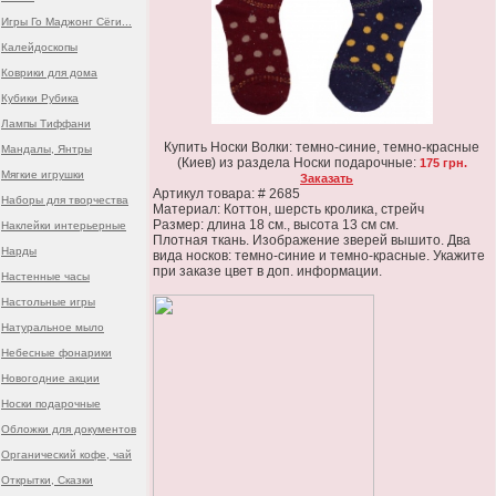
Игры Го Маджонг Сёги...
Калейдоскопы
Коврики для дома
Кубики Рубика
Лампы Тиффани
Купить Носки Волки: темно-синие, темно-красные
Мандалы, Янтры
(Киев) из раздела Носки подарочные:
175 грн.
Мягкие игрушки
Заказать
Артикул товара: # 2685
Наборы для творчества
Материал: Коттон, шерсть кролика, стрейч
Размер: длина 18 см., высота 13 см см.
Наклейки интерьерные
Плотная ткань. Изображение зверей вышито. Два
Нарды
вида носков: темно-синие и темно-красные. Укажите
при заказе цвет в доп. информации.
Настенные часы
Настольные игры
Натуральное мыло
Небесные фонарики
Новогодние акции
Носки подарочные
Обложки для документов
Органический кофе, чай
Открытки, Сказки