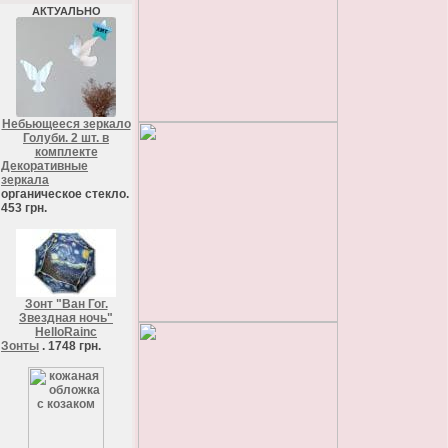
АКТУАЛЬНО
Небьющееся зеркало
Голуби. 2 шт. в
комплекте
Декоративные
зеркала
органическое стекло.
453 грн.
Зонт "Ван Гог.
Звездная ночь"
HelloRainc
Зонты
. 1748 грн.