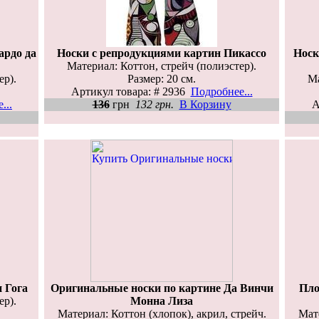
ардо да
Носки с репродукциями картин Пикассо
Носк
Материал: Коттон, стрейч (полиэстер).
ер).
Размер: 20 см.
Ма
Артикул товара: # 2936
Подробнее...
...
136
грн
132 грн.
В Корзину
А
 Гога
Оригинальные носки по картине Да Винчи
Пло
ер).
Монна Лиза
Материал: Коттон (хлопок), акрил, стрейч.
Мате