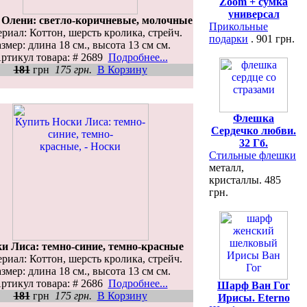
Zoom + сумка
универсал
 Олени: светло-коричневые, молочные
Прикольные
риал: Коттон, шерсть кролика, стрейч.
подарки
. 901 грн.
змер: длина 18 см., высота 13 см см.
ртикул товара: # 2689
Подробнее...
181
грн
175 грн.
В Корзину
Флешка
Сердечко любви.
32 Гб.
Стильные флешки
металл,
кристаллы. 485
грн.
и Лиса: темно-синие, темно-красные
риал: Коттон, шерсть кролика, стрейч.
змер: длина 18 см., высота 13 см см.
ртикул товара: # 2686
Подробнее...
Шарф Ван Гог
181
грн
175 грн.
В Корзину
Ирисы. Eterno