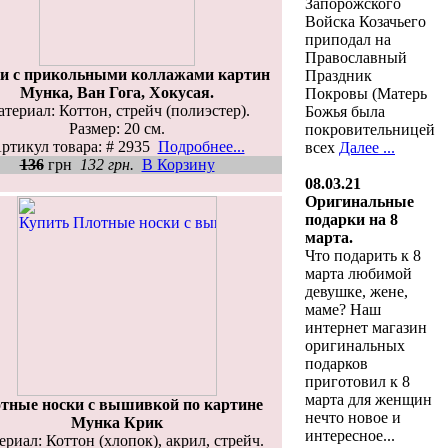
Запорожского
Войска Козачьего
приподал на
Православный
и с прикольными коллажами картин
Праздник
Мунка, Ван Гога, Хокусая.
Покровы (Матерь
териал: Коттон, стрейч (полиэстер).
Божья была
Размер: 20 см.
покровительницей
ртикул товара: # 2935
Подробнее...
всех
Далее ...
136
грн
132 грн.
В Корзину
08.03.21
Оригинальные
подарки на 8
марта.
Что подарить к 8
марта любимой
девушке, жене,
маме? Наш
интернет магазин
оригинальных
подарков
приготовил к 8
марта для женщин
тные носки с вышивкой по картине
нечто новое и
Мунка Крик
интересное...
риал: Коттон (хлопок), акрил, стрейч.