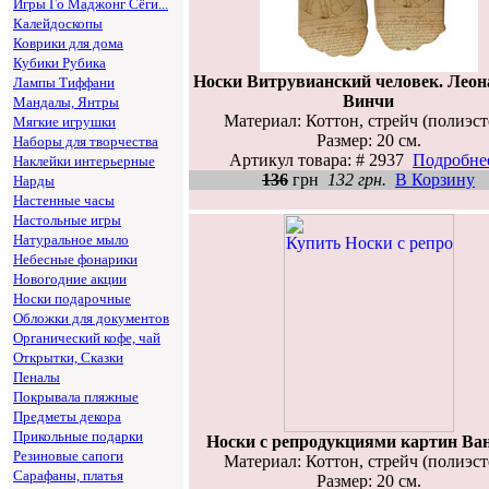
Игры Го Маджонг Сёги...
Калейдоскопы
Коврики для дома
Кубики Рубика
Носки Витрувианский человек. Леон
Лампы Тиффани
Винчи
Мандалы, Янтры
Материал: Коттон, стрейч (полиэст
Мягкие игрушки
Размер: 20 см.
Наборы для творчества
Артикул товара: # 2937
Подробнее
Наклейки интерьерные
136
грн
132 грн.
В Корзину
Нарды
Настенные часы
Настольные игры
Натуральное мыло
Небесные фонарики
Новогодние акции
Носки подарочные
Обложки для документов
Органический кофе, чай
Открытки, Сказки
Пеналы
Покрывала пляжные
Предметы декора
Прикольные подарки
Носки с репродукциями картин Ван
Резиновые сапоги
Материал: Коттон, стрейч (полиэст
Сарафаны, платья
Размер: 20 см.