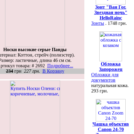
Зонт "Ван Гог.
Звездная ночь"
HelloRainc
Зонты
. 1748 грн.
Носки высокие серые Панды
териал: Коттон, стрейч (полиэстер).
Размер: ластичные, длина 46 см см.
Обложка
ртикул товара: # 2692
Подробнее...
Запорожец
234
грн
227 грн.
В Корзину
Обложки для
документов
натуральная кожа.
293 грн.
Чашка объектив
Canon 24-70