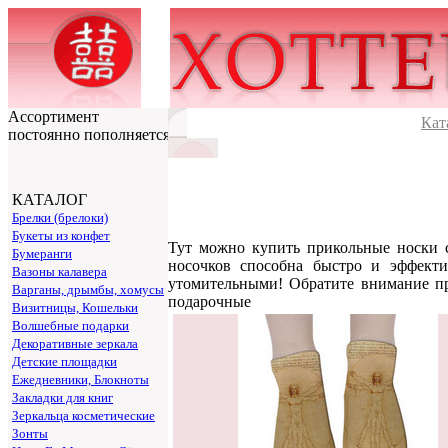
Ассортимент
Кат
постоянно пополняется
КАТАЛОГ
Брелки (брелоки)
Букеты из конфет
Тут можно купить прикольные носки 
Бумеранги
носочков способна быстро и эффект
Вазоны калавера
утомительными! Обратите внимание пр
Варганы, дрымбы, хомусы
подарочные
Визитницы, Кошельки
Волшебные подарки
Декоративные зеркала
Детские площадки
Ежедневники, Блокноты
Закладки для книг
Зеркальца косметические
Зонты