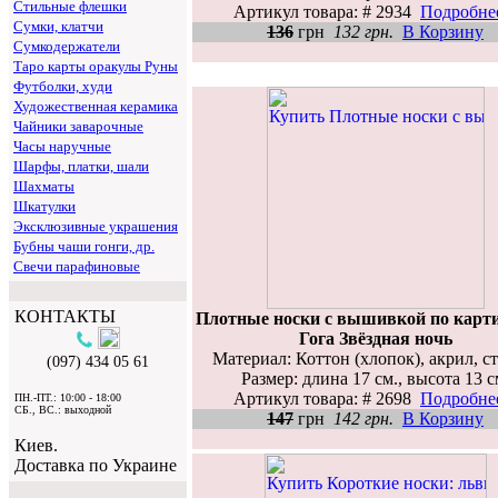
Стильные флешки
Артикул товара: # 2934
Подробнее
Сумки, клатчи
136
грн
132 грн.
В Корзину
Сумкодержатели
Таро карты оракулы Руны
Футболки, худи
Художественная керамика
Чайники заварочные
Часы наручные
Шарфы, платки, шали
Шахматы
Шкатулки
Эксклюзивные украшения
Бубны чаши гонги, др.
Свечи парафиновые
КОНТАКТЫ
Плотные носки с вышивкой по карт
Гога Звёздная ночь
Материал: Коттон (хлопок), акрил, с
(097) 434 05 61
Размер: длина 17 см., высота 13 с
Артикул товара: # 2698
Подробнее
ПН.-ПТ.: 10:00 - 18:00
СБ., ВС.: выходной
147
грн
142 грн.
В Корзину
Киев.
Доставка по Украине