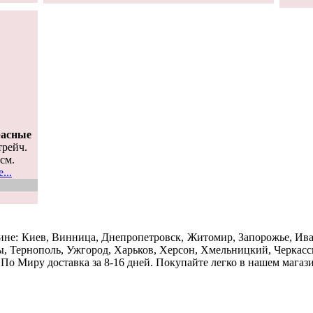
расные
трейч.
 см.
...
ине: Киев, Винница, Днепропетровск, Житомир, Запорожье, Ива
ы, Тернополь, Ужгород, Харьков, Херсон, Хмельницкий, Черкассы
По Миру доставка за 8-16 дней. Покупайте легко в нашем магаз