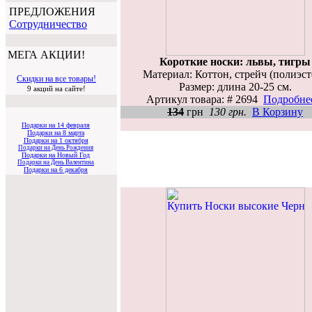
ПРЕДЛОЖЕНИЯ
Cотрудничество
МЕГА АКЦИИ!
Короткие носки: львы, тигры
Материал: Коттон, стрейч (полиэст
Скидки на все товары!
Размер: длина 20-25 см.
9 акций на сайте!
Артикул товара: # 2694
Подробнее
134
грн
130 грн.
В Корзину
Подарки на 14 февраля
Подарки на 8 марта
Подарки на 1 октября
Подарки на День Рождения
Подарки на Новый Год
Подарки на День Валентина
Подарки на 6 декабря