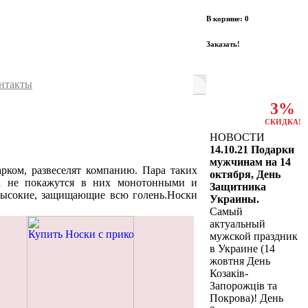
В корзине: 0
Заказать!
нтакты
3%
СКИДКА!
НОВОСТИ
14.10.21 Подарки
мужчинам на 14
ком, развеселят компанию. Пара таких
октября, День
ла не покажутся в них монотонными и
Защитника
 высокие, защищающие всю голень.Носки
Украины.
Самый
актуальный
мужской праздник
в Украине (14
жовтня День
Козаків-
Запорожців та
Покрова)! День