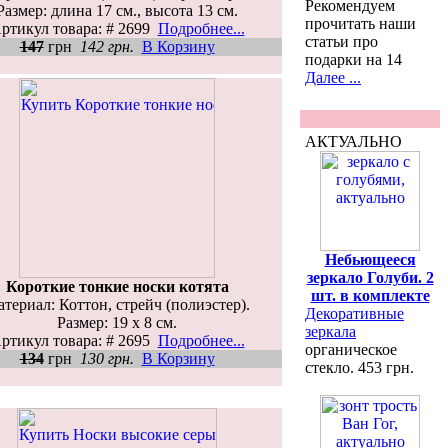
Рекомендуем
Размер: длина 17 см., высота 13 см.
прочитать наши
ртикул товара: # 2699
Подробнее...
статьи про
147
грн
142 грн.
В Корзину
подарки на 14
Далее ...
АКТУАЛЬНО
Небьющееся
зеркало Голуби. 2
Короткие тонкие носки котята
шт. в комплекте
териал: Коттон, стрейч (полиэстер).
Декоративные
Размер: 19 х 8 см.
зеркала
ртикул товара: # 2695
Подробнее...
органическое
134
грн
130 грн.
В Корзину
стекло. 453 грн.