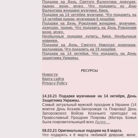
Подарки на День Святого Валентина девушке,
парню, жене, мужу. Что подарить ко Дню
Валентина женщине мужчине. Киев.
Подарки на 14 октября мужчине. Что подарить на
14 октября парню, мужчинам 6 декабря
Подарки на День Рождения женщине, мужчине,
девушке, парню. Что подарить на День Рождения
жене, мужу.
Необычные подарки купить. Киев. Необычные
новинки.
Подарки на День Святого Николая девочкам,
мальчикам. Что подарить на 19 декабря
Подарки на 14 октября. Что подарить на День
защитника Украины
РЕСУРСЫ
Новости
Карта сайта
Privacy Policy
14.10.21 Подарки мужчинам на 14 октября, День
Защитника Украины.
Самый актуальный мужской праздник в Украине (14
жовтня День Козаків-Запорожців та Покрова)! День
Запорожского Войска Козачьего приподал на
Православный Праздник Покровы (Матерь Божья
была покровительницей всех
Далее ...
08.03.21 Оригинальные подарки на 8 марта.
Что подарить к 8 марта любимой девушке, жене,