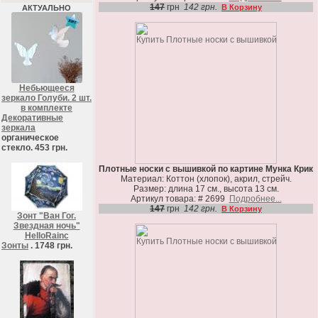
147
грн
142 грн.
В Корзину
АКТУАЛЬНО
Небьющееся
зеркало Голуби. 2 шт.
в комплекте
Декоративные
зеркала
органическое
стекло. 453 грн.
Плотные носки с вышивкой по картине Мунка Крик
Материал: Коттон (хлопок), акрил, стрейч.
Размер: длина 17 см., высота 13 см.
Артикул товара: # 2699
Подробнее...
147
грн
142 грн.
В Корзину
Зонт "Ван Гог.
Звездная ночь"
HelloRainc
Зонты
. 1748 грн.