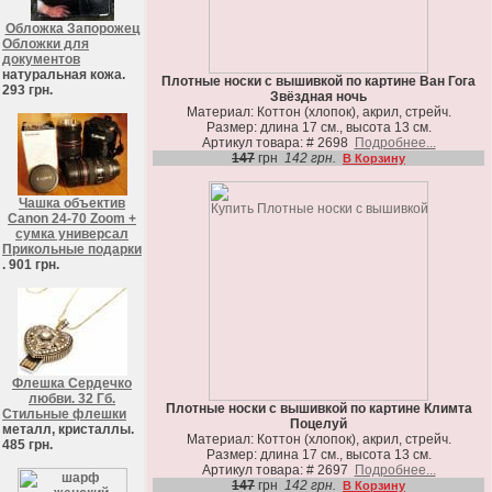
Обложка Запорожец
Обложки для
документов
натуральная кожа.
Плотные носки с вышивкой по картине Ван Гога
293 грн.
Звёздная ночь
Материал: Коттон (хлопок), акрил, стрейч.
Размер: длина 17 см., высота 13 см.
Артикул товара: # 2698
Подробнее...
147
грн
142 грн.
В Корзину
Чашка объектив
Canon 24-70 Zoom +
сумка универсал
Прикольные подарки
. 901 грн.
Флешка Сердечко
любви. 32 Гб.
Плотные носки с вышивкой по картине Климта
Стильные флешки
Поцелуй
металл, кристаллы.
Материал: Коттон (хлопок), акрил, стрейч.
485 грн.
Размер: длина 17 см., высота 13 см.
Артикул товара: # 2697
Подробнее...
147
грн
142 грн.
В Корзину