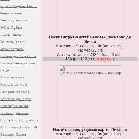
Игры Го Маджонг Сёги...
Калейдоскопы
Коврики для дома
Кубики Рубика
Лампы Тиффани
Носки Витрувианский человек. Леонардо да
Винчи
Мандалы, Янтры
Материал: Коттон, стрейч (полиэстер).
Мягкие игрушки
Размер: 20 см.
Артикул товара: # 2937
Подробнее...
Наборы для творчества
136
грн
132 грн.
В Корзину
Наклейки интерьерные
Нарды
Настенные часы
Настольные игры
Натуральное мыло
Небесные фонарики
Новогодние акции
Носки подарочные
Обложки для документов
Органический кофе, чай
Носки с репродукциями картин Пикассо
Материал: Коттон, стрейч (полиэстер).
Открытки, Сказки
Размер: 20 см.