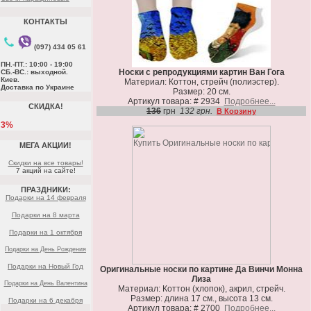
КОНТАКТЫ
(097) 434 05 61
ПН.-ПТ.: 10:00 - 19:00
Носки с репродукциями картин Ван Гога
СБ.-ВС.: выходной.
Киев.
Материал: Коттон, стрейч (полиэстер).
Доставка по Украине
Размер: 20 см.
Артикул товара: # 2934
Подробнее...
СКИДКА!
136
грн
132 грн.
В Корзину
3%
МЕГА АКЦИИ!
Скидки на все товары!
7 акций на сайте!
ПРАЗДНИКИ:
Подарки на 14 февраля
Подарки на 8 марта
Подарки на 1 октября
Подарки на День Рождения
Подарки на Новый Год
Оригинальные носки по картине Да Винчи Монна
Лиза
Подарки на День Валентина
Материал: Коттон (хлопок), акрил, стрейч.
Размер: длина 17 см., высота 13 см.
Подарки на 6 декабря
Артикул товара: # 2700
Подробнее...