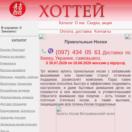
Каталог
О нас
Скидки, акции
В корзине: 0
Оплата, доставка
Контакты
Заказать!
КАТАЛОГ
Прикольные Носки
Брелки (брелоки)
(097) 434 05 61
Доставка по
Букеты из конфет
Киеву, Украине, самовывоз.
З 30.07.2026 по 18.08.2026 магазин у відпусці.
Бумеранги
Вазоны калавера
Тут можно купить прикольные носки с забавными
вышивками или принтами станут отличным
Варганы, дрымбы, хомусы
подарком, развеселят компанию. Пара таких
носочков способна быстро и эффективно поднимать
Визитницы, Кошельки
настроение, и даже бытовые домашние дела не
Волшебные подарки
покажутся в них монотонными и утомительными!
Обратите внимание при покупке - есть тонкие и
Декоративные зеркала
плотные (теплые) носки, а также высокие,
Детские площадки
защищающие всю голень.Носки подарочные
Ежедневники, Блокноты
Закладки для книг
Зеркальца косметические
Зонты