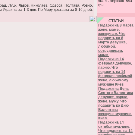
эмаль, зеркала. 594
грн.
ад, Луцк, Львов, Николаев, Одесса, Полтава, Ровно,
 Украины за 1-3 дня. По Миру доставка за 8-16 дней.
СТАТЬИ
Подарки на 8 марта
жене, маме,
женщинам. Что
подарить на 8
марта девушке,
любимой,
сотрудницам,
маме
Подарки на 14
февраля девушке,
парню. Что
подарить на 14
февраля любимой
жене, любимому
мужчине Киев
Подарки на День
Святого Валентина
девушке, парню,
жене, мужу. Что
подарить ко Дню
Валентина
женщине мужчине.
Киев.
Подарки на 14
октября мужчине.
Что подарить на 14