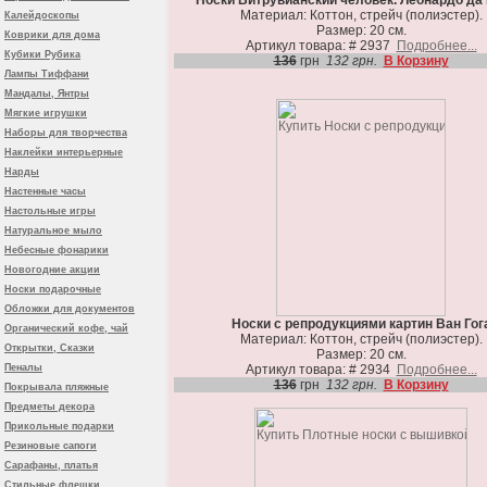
Носки Витрувианский человек. Леонардо да
Материал: Коттон, стрейч (полиэстер).
Калейдоскопы
Размер: 20 см.
Коврики для дома
Артикул товара: # 2937
Подробнее...
Кубики Рубика
136
грн
132 грн.
В Корзину
Лампы Тиффани
Мандалы, Янтры
Мягкие игрушки
Наборы для творчества
Наклейки интерьерные
Нарды
Настенные часы
Настольные игры
Натуральное мыло
Небесные фонарики
Новогодние акции
Носки подарочные
Обложки для документов
Носки с репродукциями картин Ван Гог
Органический кофе, чай
Материал: Коттон, стрейч (полиэстер).
Открытки, Сказки
Размер: 20 см.
Пеналы
Артикул товара: # 2934
Подробнее...
136
грн
132 грн.
В Корзину
Покрывала пляжные
Предметы декора
Прикольные подарки
Резиновые сапоги
Сарафаны, платья
Стильные флешки