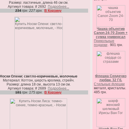
Размер: ластичные, длина 46 см см.
Артикул товара: # 2692
Подробнее...
234
грн
227 грн.
В Корзину
Чашка объектив
Canon 24-70 Zoom +
сумка универсал
Прикольные
подарки
. 901 грн.
Флешка Сердечко
Носки Олени: светло-коричневые, молочные
любви. 32 Гб.
Материал: Коттон, шерсть кролика, стрейч.
Стильные флешки
Размер: длина 18 см., высота 13 см см.
металл, кристаллы.
Артикул товара: # 2689
Подробнее...
485 грн.
181
грн
175 грн.
В Корзину