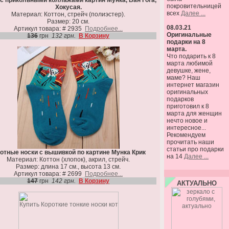
 с прикольными коллажами картин Мунка, Ван Гога,
покровительницей
Хокусая.
всех
Далее ...
Материал: Коттон, стрейч (полиэстер).
Размер: 20 см.
08.03.21
Артикул товара: # 2935
Подробнее...
Оригинальные
136
грн
132 грн.
В Корзину
подарки на 8
марта.
Что подарить к 8
марта любимой
девушке, жене,
маме? Наш
интернет магазин
оригинальных
подарков
приготовил к 8
марта для женщин
нечто новое и
интересное...
Рекомендуем
прочитать наши
статьи про подарки
отные носки с вышивкой по картине Мунка Крик
на 14
Далее ...
Материал: Коттон (хлопок), акрил, стрейч.
Размер: длина 17 см., высота 13 см.
Артикул товара: # 2699
Подробнее...
147
грн
142 грн.
В Корзину
АКТУАЛЬНО