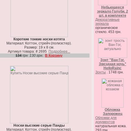
Небьющееся
зеркало Голуби. 2
шт. в комплекте
Декоративные
зеркала
органическое
стекло. 453 грн.
Короткие тонкие носки котята
Материал: Коттон, стрейч (полиэстер).
Размер: 19 х 8 см.
Артикул товара: # 2695
Подробнее...
134
грн
130 грн.
В Корзину
Зонт "Ван Гог.
Звездная ночь"
HelloRainc
Зонты
. 1748 грн.
Обложка
Запорожец
Обложки для
документов
Носки высокие серые Панды
натуральная кожа.
Материал: Коттон, стрейч (полиэстер).
293 грн.