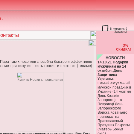
з.
В корзине: 0
Заказать!
онтакты
3%
СКИДКА!
НОВОСТИ
 Пара таких носочков способна быстро и эффективно
14.10.21 Подарки
ние при покупке - есть тонкие и плотные (теплые)
мужчинам на 14
октября, День
Защитника
Украины.
Самый актуальный
мужской праздник в
Украине (14 жовтня
День Козаків-
Запорожців та
Покрова)! День
Запорожского
Войска Козачьего
приподал на
Православный
Праздник Покровы
(Матерь Божья
была