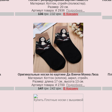
 Винчи
Носки с репродукциями картин Пикассо
Носки
Материал: Коттон, стрейч (полиэстер).
Размер: 20 см.
Артикул товара: # 2936
Подробнее...
136
грн
132 грн.
В Корзину
а
Оригинальные носки по картине Да Винчи Монна Лиза
Пл
Материал: Коттон (хлопок), акрил, стрейч.
Размер: длина 17 см., высота 13 см.
Артикул товара: # 2700
Подробнее...
147
грн
142 грн.
В Корзину