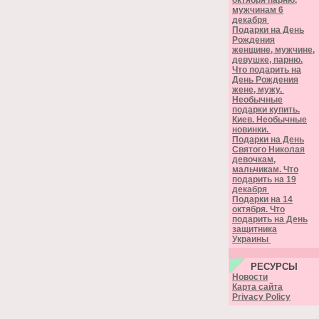
октября парню,
мужчинам 6
декабря
Подарки на День
Рождения
женщине, мужчине,
девушке, парню.
Что подарить на
День Рождения
жене, мужу.
Необычные
подарки купить.
Киев. Необычные
новинки.
Подарки на День
Святого Николая
девочкам,
мальчикам. Что
подарить на 19
декабря
Подарки на 14
октября. Что
подарить на День
защитника
Украины
РЕСУРСЫ
Новости
Карта сайта
Privacy Policy