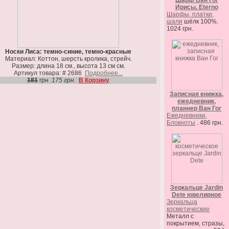
Шарф Ван Гог
Ирисы. Eterno
Шарфы, платки,
шали
шёлк 100%.
1024 грн.
Носки Лиса: темно-синие, темно-красные
Материал: Коттон, шерсть кролика, стрейч.
Размер: длина 18 см., высота 13 см см.
Артикул товара: # 2686
Подробнее...
181
грн
175 грн.
В Корзину
Записная книжка,
ежедневник,
планнер Ван Гог
Ежедневники,
Блокноты
. 486 грн.
Зеркальце Jardin
Dete ювелирное
Зеркальца
косметические
Металл с
покрытием, стразы,