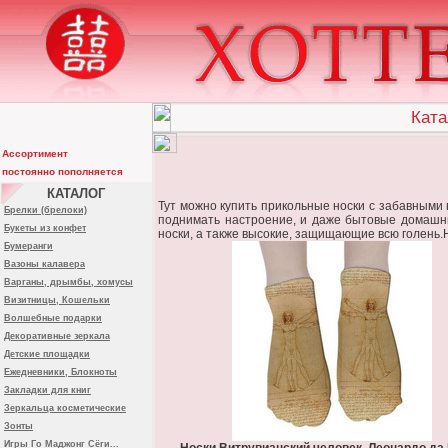
Ката
Ассортимент
постоянно пополняется
КАТАЛОГ
Тут можно купить прикольные носки с забавными
Брелки (брелоки)
поднимать настроение, и даже бытовые домашни
Букеты из конфет
носки, а также высокие, защищающие всю голень
Бумеранги
Вазоны калавера
Варганы, дрымбы, хомусы
Визитницы, Кошельки
Волшебные подарки
Декоративные зеркала
Детские площадки
Ежедневники, Блокноты
Закладки для книг
Зеркальца косметические
Зонты
Игры Го Маджонг Сёги...