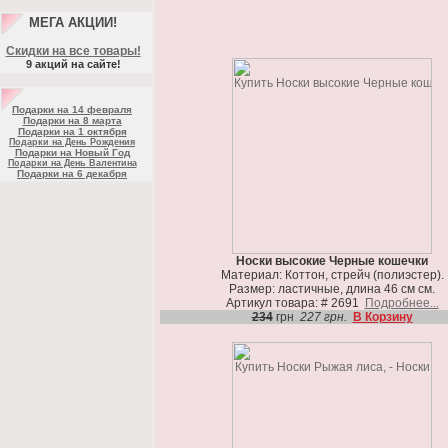
МЕГА АКЦИИ!
Скидки на все товары!
9 акций на сайте!
Подарки на 14 февраля
Подарки на 8 марта
Подарки на 1 октября
Подарки на День Рождения
Подарки на Новый Год
Подарки на День Валентина
Подарки на 6 декабря
Носки высокие Черные кошечки
Материал: Коттон, стрейч (полиэстер).
Размер: ластичные, длина 46 см см.
Артикул товара: # 2691
Подробнее...
234
грн
227 грн.
В Корзину