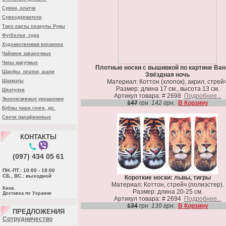
Сумки, клатчи
Сумкодержатели
Таро карты оракулы Руны
Футболки, худи
Художественная керамика
Чайники заварочные
Часы наручные
Плотные носки с вышивкой по картине Ван
Шарфы, платки, шали
Звёздная ночь
Шахматы
Материал: Коттон (хлопок), акрил, стрейч
Размер: длина 17 см., высота 13 см.
Шкатулки
Артикул товара: # 2698
Подробнее...
Эксклюзивные украшения
147
грн
142 грн.
В Корзину
Бубны чаши гонги, др.
Свечи парафиновые
КОНТАКТЫ
(097) 434 05 61
ПН.-ПТ.: 10:00 - 18:00
СБ., ВС.: выходной
Короткие носки: львы, тигры
Материал: Коттон, стрейч (полиэстер).
Киев.
Размер: длина 20-25 см.
Доставка по Украине
Артикул товара: # 2694
Подробнее...
134
грн
130 грн.
В Корзину
ПРЕДЛОЖЕНИЯ
Cотрудничество