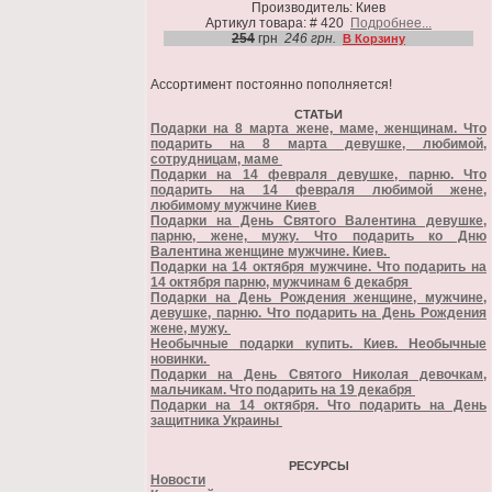
Производитель: Киев
Артикул товара: # 420
Подробнее...
254
грн
246 грн.
В Корзину
Ассортимент постоянно пополняется!
СТАТЬИ
Подарки на 8 марта жене, маме, женщинам. Что
подарить на 8 марта девушке, любимой,
сотрудницам, маме
Подарки на 14 февраля девушке, парню. Что
подарить на 14 февраля любимой жене,
любимому мужчине Киев
Подарки на День Святого Валентина девушке,
парню, жене, мужу. Что подарить ко Дню
Валентина женщине мужчине. Киев.
Подарки на 14 октября мужчине. Что подарить на
14 октября парню, мужчинам 6 декабря
Подарки на День Рождения женщине, мужчине,
девушке, парню. Что подарить на День Рождения
жене, мужу.
Необычные подарки купить. Киев. Необычные
новинки.
Подарки на День Святого Николая девочкам,
мальчикам. Что подарить на 19 декабря
Подарки на 14 октября. Что подарить на День
защитника Украины
РЕСУРСЫ
Новости