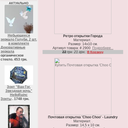
АКТУАЛЬНО
Небьющееся
Ретро открытки Города
зеркало Голуби. 2 шт.
Материал: .
в комплекте
Размер: 14х10 см.
Декоративные
Артикул товара: # 2900
Подробнее...
зеркала
22
грн
21 грн.
В Корзину
органическое
стекло. 453 грн.
Зонт "Ван Гог.
Звездная ночь"
HelloRainc
Зонты
. 1748 грн.
Почтовая открытка 'Choo Choo' - Laundry
Материал: .
Размер: 14,5 х 10 см.