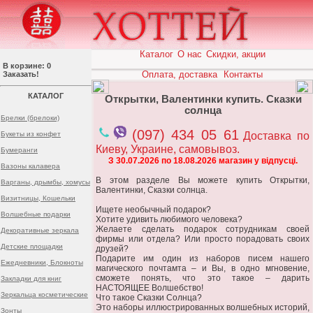
Каталог
О нас
Скидки, акции
В корзине: 0
Оплата, доставка
Контакты
Заказать!
КАТАЛОГ
Открытки, Валентинки купить. Сказки
солнца
Брелки (брелоки)
(097) 434 05 61
Букеты из конфет
Доставка по
Киеву, Украине, самовывоз.
Бумеранги
З 30.07.2026 по 18.08.2026 магазин у відпусці.
Вазоны калавера
В этом разделе Вы можете купить Открытки,
Варганы, дрымбы, хомусы
Валентинки, Сказки солнца.
Визитницы, Кошельки
Ищете необычный подарок?
Волшебные подарки
Хотите удивить любимого человека?
Желаете сделать подарок сотрудникам своей
Декоративные зеркала
фирмы или отдела? Или просто порадовать своих
Детские площадки
друзей?
Подарите им один из наборов писем нашего
Ежедневники, Блокноты
магического почтамта – и Вы, в одно мгновение,
сможете понять, что это такое – дарить
Закладки для книг
НАСТОЯЩЕЕ Волшебство!
Зеркальца косметические
Что такое Сказки Солнца?
Это наборы иллюстрированных волшебных историй,
Зонты