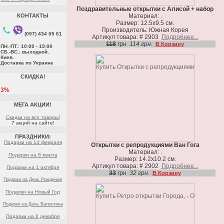
Поздравительные открытки с Алисой + набор
КОНТАКТЫ
Материал: .
Размер: 12.5х9.5 см.
Производитель: Южная Корея
(097) 434 05 61
Артикул товара: # 2903
Подробнее...
118
грн
114 грн.
В Корзину
ПН.-ПТ.: 10:00 - 19:00
СБ.-ВС.: выходной.
Киев.
Доставка по Украине
СКИДКА!
3%
МЕГА АКЦИИ!
Скидки на все товары!
7 акций на сайте!
ПРАЗДНИКИ:
Подарки на 14 февраля
Открытки с репродукциями Ван Гога
Материал: .
Подарки на 8 марта
Размер: 14.2х10.2 см.
Артикул товара: # 2902
Подробнее...
Подарки на 1 октября
33
грн
32 грн.
В Корзину
Подарки на День Рождения
Подарки на Новый Год
Подарки на День Валентина
Подарки на 6 декабря