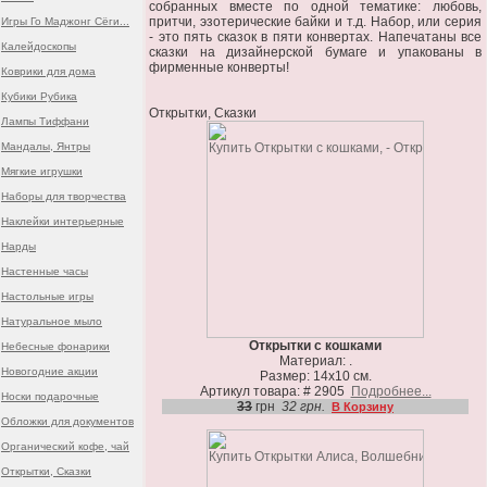
собранных вместе по одной тематике: любовь,
притчи, эзотерические байки и т.д. Набор, или серия
Игры Го Маджонг Сёги...
- это пять сказок в пяти конвертах. Напечатаны все
Калейдоскопы
сказки на дизайнерской бумаге и упакованы в
фирменные конверты!
Коврики для дома
Кубики Рубика
Открытки, Сказки
Лампы Тиффани
Мандалы, Янтры
Мягкие игрушки
Наборы для творчества
Наклейки интерьерные
Нарды
Настенные часы
Настольные игры
Натуральное мыло
Открытки с кошками
Небесные фонарики
Материал: .
Новогодние акции
Размер: 14х10 см.
Артикул товара: # 2905
Подробнее...
Носки подарочные
33
грн
32 грн.
В Корзину
Обложки для документов
Органический кофе, чай
Открытки, Сказки