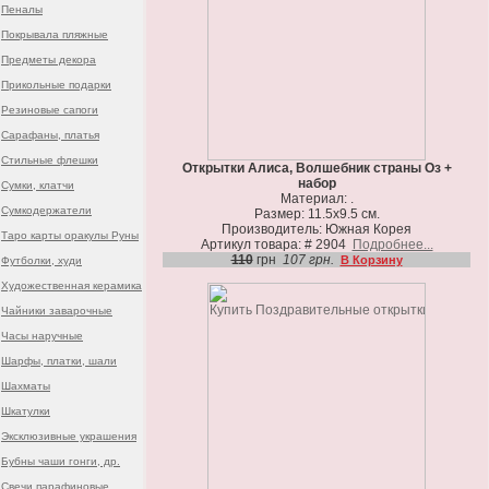
Пеналы
Покрывала пляжные
Предметы декора
Прикольные подарки
Резиновые сапоги
Сарафаны, платья
Стильные флешки
Открытки Алиса, Волшебник страны Оз +
набор
Сумки, клатчи
Материал: .
Сумкодержатели
Размер: 11.5х9.5 см.
Производитель: Южная Корея
Таро карты оракулы Руны
Артикул товара: # 2904
Подробнее...
110
грн
107 грн.
В Корзину
Футболки, худи
Художественная керамика
Чайники заварочные
Часы наручные
Шарфы, платки, шали
Шахматы
Шкатулки
Эксклюзивные украшения
Бубны чаши гонги, др.
Свечи парафиновые