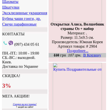
Шахматы
Шкатулки
Эксклюзивные украшения
Бубны чаши гонги, др.
Открытки Алиса, Волшебник
Свечи парафиновые
страны Оз + набор
Материал: .
КОНТАКТЫ
Размер: 11.5х9.5 см.
Производитель: Южная Корея
(097) 434 05 61
Артикул товара: # 2904
Подробнее...
ПН.-ПТ.: 10:00 - 19:00
110
грн
107 грн.
В Корзину
СБ.-ВС.: выходной.
Киев.
Доставка по Украине
СКИДКА!
3%
МЕГА АКЦИИ!
Скидки на все товары!
7 акций на сайте!