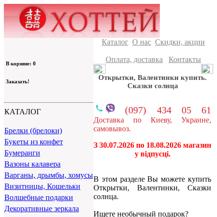
Каталог
О нас
Скидки, акции
Оплата, доставка
Контакты
В корзине: 0
Открытки, Валентинки купить.
Заказать!
Сказки солнца
(097) 434 05 61
КАТАЛОГ
Доставка по Киеву, Украине,
самовывоз.
Брелки (брелоки)
Букеты из конфет
З 30.07.2026 по 18.08.2026 магазин
Бумеранги
у відпусці.
Вазоны калавера
Варганы, дрымбы, хомусы
В этом разделе Вы можете купить
Визитницы, Кошельки
Открытки, Валентинки, Сказки
солнца.
Волшебные подарки
Декоративные зеркала
Ищете необычный подарок?