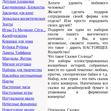
Детские площадки
Хотите удивить любимого
Ежедневники, Блокноты
человека?
Желаете сделать подарок
Закладки для книг
сотрудникам своей фирмы или
Зеркальца косметические
отдела? Или просто порадовать
Зонты
своих друзей?
Подарите им один из наборов
Игры Го Маджонг Сёги...
писем нашего магического
Калейдоскопы
почтамта – и Вы, в одно
Коврики для дома
мгновение, сможете понять, что
Кубики Рубика
это такое – дарить НАСТОЯЩЕЕ
Волшебство!
Лампы Тиффани
Что такое Сказки Солнца?
Мандалы, Янтры
Это наборы иллюстрированных
Мягкие игрушки
волшебных историй, собранных
вместе по одной тематике: любовь,
Наборы для творчества
притчи, эзотерические байки и т.д.
Наклейки интерьерные
Набор, или серия - это пять сказок
Нарды
в пяти конвертах. Напечатаны все
Настенные часы
сказки на дизайнерской бумаге и
упакованы в фирменные
Настольные игры
конверты!
Натуральное мыло
Небесные фонарики
Новогодние акции
Открытки, Сказки