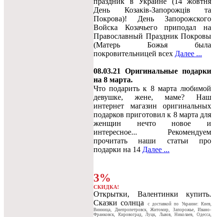
праздник в Украине (14 жовтня
День Козаків-Запорожців та
Покрова)! День Запорожского
Войска Козачьего приподал на
Православный Праздник Покровы
(Матерь Божья была
покровительницей всех
Далее ...
08.03.21 Оригинальные подарки
на 8 марта.
Что подарить к 8 марта любимой
девушке, жене, маме? Наш
интернет магазин оригинальных
подарков приготовил к 8 марта для
женщин нечто новое и
интересное... Рекомендуем
прочитать наши статьи про
подарки на 14
Далее ...
3%
СКИДКА!
Открытки, Валентинки купить.
Сказки солнца
c доставкой по Украине: Киев,
Винница, Днепропетровск, Житомир, Запорожье, Ивано-
Франковск, Кировоград, Луцк, Львов, Николаев, Одесса,