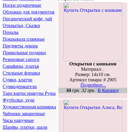
Носки подарочные
Обложки для документов
Органический кофе, чай
Открытки, Сказки
Пеналы
Покрывала пляжные
Предметы декора
Прикольные подарки
Резиновые сапоги
Открытки с кошками
Сарафаны, платья
Материал: .
Стильные флешки
Размер: 14х10 см.
Артикул товара: # 2905
Сумки, клатчи
Подробнее...
Сумкодержатели
33
грн
32 грн.
В Корзину
Таро карты оракулы Руны
Футболки, худи
Художественная керамика
Чайники заварочные
Часы наручные
Шарфы, платки, шали