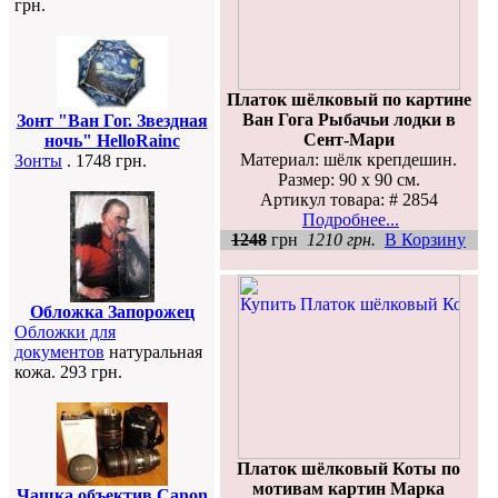
грн.
Платок шёлковый по картине
Ван Гога Рыбачьи лодки в
Зонт "Ван Гог. Звездная
Сент-Мари
ночь" HelloRainc
Материал: шёлк крепдешин.
Зонты
. 1748 грн.
Размер: 90 х 90 см.
Артикул товара: # 2854
Подробнее...
1248
грн
1210 грн.
В Корзину
Обложка Запорожец
Обложки для
документов
натуральная
кожа. 293 грн.
Платок шёлковый Коты по
мотивам картин Марка
Чашка объектив Canon