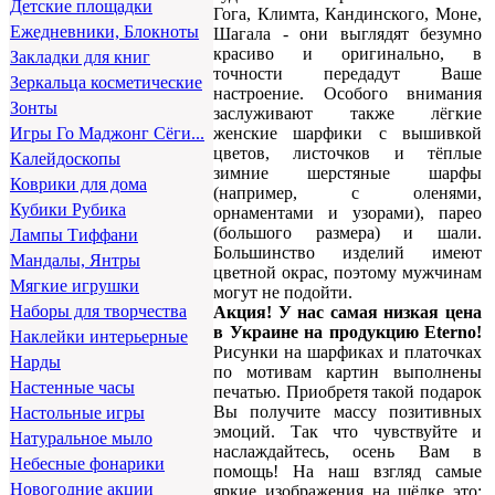
Детские площадки
Гога, Климта, Кандинского, Моне,
Ежедневники, Блокноты
Шагала - они выглядят безумно
красиво и оригинально, в
Закладки для книг
точности передадут Ваше
Зеркальца косметические
настроение. Особого внимания
Зонты
заслуживают также лёгкие
женские шарфики с вышивкой
Игры Го Маджонг Сёги...
цветов, листочков и тёплые
Калейдоскопы
зимние шерстяные шарфы
Коврики для дома
(например, с оленями,
Кубики Рубика
орнаментами и узорами), парео
(большого размера) и шали.
Лампы Тиффани
Большинство изделий имеют
Мандалы, Янтры
цветной окрас, поэтому мужчинам
Мягкие игрушки
могут не подойти.
Наборы для творчества
Акция! У нас самая низкая цена
в Украине на продукцию Eterno!
Наклейки интерьерные
Рисунки на шарфиках и платочках
Нарды
по мотивам картин выполнены
Настенные часы
печатью. Приобретя такой подарок
Вы получите массу позитивных
Настольные игры
эмоций. Так что чувствуйте и
Натуральное мыло
наслаждайтесь, осень Вам в
Небесные фонарики
помощь! На наш взгляд самые
Новогодние акции
яркие изображения на шёлке это: