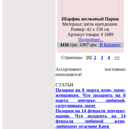
Шарфик шелковый Париж
Материал: шёлк крепдешин.
Размер: 42 х 158 см.
Артикул товара: # 1689
Подробнее...
1131
грн
1097 грн.
В Корзину
Страницы:
[1]
2
3
4
>>
Ассортимент постоянно
пополняется!
СТАТЬИ
Подарки на 8 марта жене, маме,
женщинам. Что подарить на 8
марта девушке, любимой,
сотрудницам, маме
Подарки на 14 февраля девушке,
парню. Что подарить на 14
февраля любимой жене,
любимому мужчине Киев