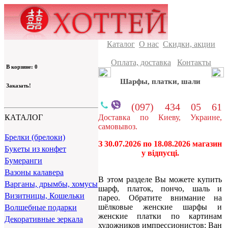
Каталог
О нас
Скидки, акции
Оплата, доставка
Контакты
В корзине: 0
Шарфы, платки, шали
Заказать!
(097) 434 05 61
Доставка по Киеву, Украине,
КАТАЛОГ
самовывоз.
Брелки (брелоки)
З 30.07.2026 по 18.08.2026 магазин
Букеты из конфет
у відпусці.
Бумеранги
Вазоны калавера
В этом разделе Вы можете купить
Варганы, дрымбы, хомусы
шарф, платок, пончо, шаль и
Визитницы, Кошельки
парео. Обратите внимание на
шёлковые женские шарфы и
Волшебные подарки
женские платки по картинам
Декоративные зеркала
художников импрессионистов: Ван