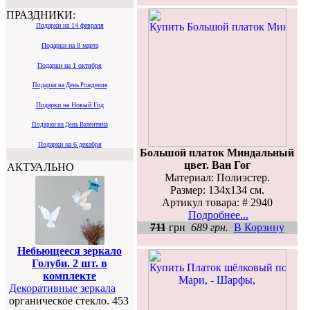
ПРАЗДНИКИ:
Подарки на 14 февраля
Подарки на 8 марта
Подарки на 1 октября
Подарки на День Рождения
Подарки на Новый Год
Подарки на День Валентина
Подарки на 6 декабря
Большой платок Миндальный
цвет. Ван Гог
АКТУАЛЬНО
Материал: Полиэстер.
Размер: 134х134 см.
Артикул товара: # 2940
Подробнее...
711
грн
689 грн.
В Корзину
Небьющееся зеркало
Голуби. 2 шт. в
комплекте
Декоративные зеркала
органическое стекло. 453