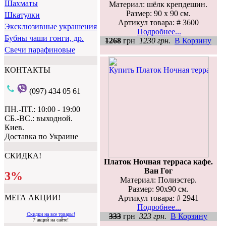
Шахматы
Материал: шёлк крепдешин.
Размер: 90 х 90 см.
Шкатулки
Артикул товара: # 3600
Эксклюзивные украшения
Подробнее...
Бубны чаши гонги, др.
1268
грн
1230 грн.
В Корзину
Свечи парафиновые
КОНТАКТЫ
(097) 434 05 61
ПН.-ПТ.: 10:00 - 19:00
СБ.-ВС.: выходной.
Киев.
Доставка по Украине
СКИДКА!
Платок Ночная терраса кафе.
Ван Гог
3%
Материал: Полиэстер.
Размер: 90х90 см.
МЕГА АКЦИИ!
Артикул товара: # 2941
Подробнее...
Скидки на все товары!
333
грн
323 грн.
В Корзину
7 акций на сайте!