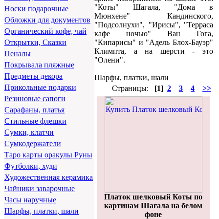
"Коты" Шагала, "Дома в
Носки подарочные
Мюнхене" Кандинского,
Обложки для документов
"Подсолнухи", "Ирисы", "Терраса
Органический кофе, чай
кафе ночью" Ван Гога,
"Кипарисы" и "Адель Блох-Бауэр"
Открытки, Сказки
Климпта, а на шерсти - это
Пеналы
"Олени".
Покрывала пляжные
Предметы декора
Шарфы, платки, шали
Прикольные подарки
Страницы:
[1]
2
3
4
>>
Резиновые сапоги
Сарафаны, платья
Стильные флешки
Сумки, клатчи
Сумкодержатели
Таро карты оракулы Руны
Футболки, худи
Художественная керамика
Чайники заварочные
Платок шелковый Коты по
Часы наручные
картинам Шагала на белом
Шарфы, платки, шали
фоне