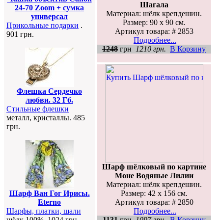
Шагала
24-70 Zoom + сумка
Материал: шёлк крепдешин.
универсал
Размер: 90 х 90 см.
Прикольные подарки
.
Артикул товара: # 2853
901 грн.
Подробнее...
1248
грн
1210 грн.
В Корзину
Флешка Сердечко
любви. 32 Гб.
Стильные флешки
металл, кристаллы. 485
грн.
Шарф шёлковый по картине
Моне Водяные Лилии
Материал: шёлк крепдешин.
Размер: 42 х 156 см.
Шарф Ван Гог Ирисы.
Артикул товара: # 2850
Eterno
Подробнее...
Шарфы, платки, шали
1131
грн
1097 грн.
В Корзину
шёлк 100%. 1024 грн.