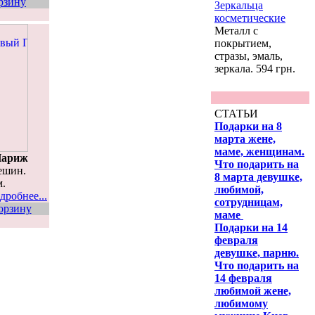
рзину
Зеркальца
косметические
Металл с
покрытием,
стразы, эмаль,
зеркала. 594 грн.
СТАТЬИ
Подарки на 8
марта жене,
маме, женщинам.
Париж
Что подарить на
ешин.
8 марта девушке,
м.
любимой,
дробнее...
сотрудницам,
орзину
маме
Подарки на 14
февраля
девушке, парню.
Что подарить на
14 февраля
любимой жене,
любимому