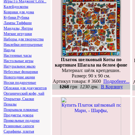
Игры Го Маджонг Сёги...
Калейдоскопы
Коврики для дома
Кубики Рубика
Лампы Тиффани
Мандалы, Янтры
Мягкие игрушки
Наборы для творчества
Наклейки интерьерные
Нарды
Настенные часы
Платок шелковый Коты по
Настольные игры
картинам Шагала на белом фоне
Натуральное мыло
Материал: шёлк крепдешин.
Небесные фонарики
Размер: 90 х 90 см.
Новогодние акции
Артикул товара: # 3600
Подробнее...
Носки подарочные
1268
грн
1230 грн.
В Корзину
Обложки для документов
Органический кофе, чай
Открытки, Сказки
Пеналы
Покрывала пляжные
Предметы декора
Прикольные подарки
Резиновые сапоги
Сарафаны, платья