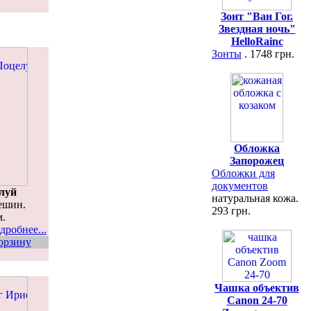
Зонт "Ван Гог.
Звездная ночь"
HelloRainc
Зонты
. 1748 грн.
Обложка
Запорожец
Обложки для
документов
луй
натуральная кожа.
ешин.
293 грн.
м.
дробнее...
орзину
Чашка объектив
Canon 24-70