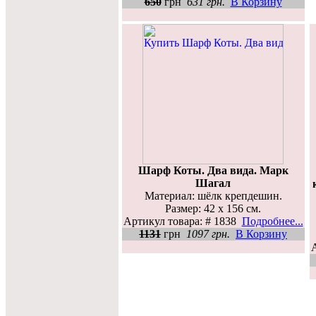
650
грн
631 грн.
В Корзину
Шарф Коты. Два вида. Марк
Шагал
Материал: шёлк крепдешин.
Размер: 42 х 156 см.
Артикул товара: # 1838
Подробнее...
1131
грн
1097 грн.
В Корзину