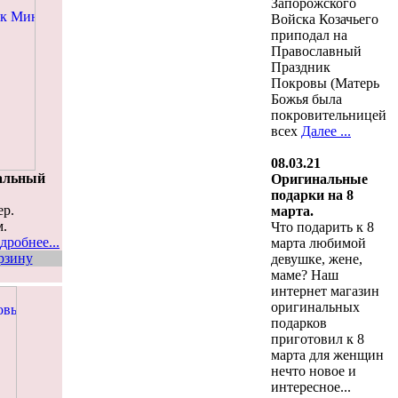
Запорожского
Войска Козачьего
приподал на
Православный
Праздник
Покровы (Матерь
Божья была
покровительницей
всех
Далее ...
08.03.21
альный
Оригинальные
подарки на 8
ер.
марта.
м.
Что подарить к 8
дробнее...
марта любимой
рзину
девушке, жене,
маме? Наш
интернет магазин
оригинальных
подарков
приготовил к 8
марта для женщин
нечто новое и
интересное...