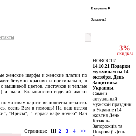
В корзине: 0
Заказать!
нтакты
3%
СКИДКА!
НОВОСТИ
14.10.21 Подарки
мужчинам на 14
вые женские шарфы и женские платки по
октября, День
ядят безумно красиво и оригинально, в
Защитника
 с вышивкой цветов, листочков и тёплые
Украины.
а) и шали. Большинство изделий имеют
Самый
актуальный
 по мотивам картин выполнены печатью.
мужской праздник
сь, осень Вам в помощь! На наш взгляд
в Украине (14
и", "Ирисы", "Терраса кафе ночью" Ван
жовтня День
Козаків-
Запорожців та
Страницы:
[1]
2
3
4
>>
Покрова)! День