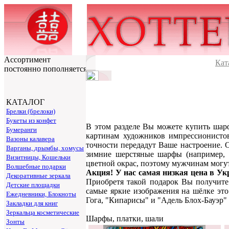
Ассортимент
Кат
постоянно пополняется
КАТАЛОГ
Брелки (брелоки)
Букеты из конфет
В этом разделе Вы можете купить шар
Бумеранги
картинам художников импрессионистов
Вазоны калавера
точности передадут Ваше настроение. 
Варганы, дрымбы, хомусы
зимние шерстяные шарфы (например, с
Визитницы, Кошельки
цветной окрас, поэтому мужчинам могут
Волшебные подарки
Акция! У нас самая низкая цена в Ук
Декоративные зеркала
Приобретя такой подарок Вы получите
Детские площадки
самые яркие изображения на шёлке эт
Ежедневники, Блокноты
Гога, "Кипарисы" и "Адель Блох-Бауэр" 
Закладки для книг
Зеркальца косметические
Шарфы, платки, шали
Зонты