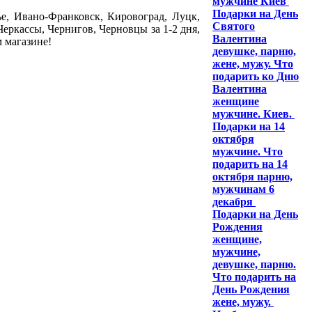
мужчине Киев
Подарки на День
е, Ивано-Франковск, Кировоград, Луцк,
Святого
еркассы, Чернигов, Черновцы за 1-2 дня,
Валентина
м магазине!
девушке, парню,
жене, мужу. Что
подарить ко Дню
Валентина
женщине
мужчине. Киев.
Подарки на 14
октября
мужчине. Что
подарить на 14
октября парню,
мужчинам 6
декабря
Подарки на День
Рождения
женщине,
мужчине,
девушке, парню.
Что подарить на
День Рождения
жене, мужу.