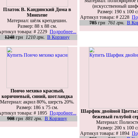
Материал: полиэфирное 
(искусственный шифо
Платок В. Кандинский Дома в
Размер: 190 х 100 с
Мюнхене
Артикул товара: # 2228
По
Материал: шёлк крепдешин.
785
грн
761 грн.
В Ко
Размер: 88 х 88 см.
Артикул товара: # 2229
Подробнее...
1248
грн
1210 грн.
В Корзину
Пончо мехико красный,
коричневый, синий, шотландка
Материал: акрил 80%, шерсть 20%.
Размер: 186 х 75 см.
Шарфик двойной Цветы:
Артикул товара: # 1895
Подробнее...
бежевый голубой с
908
грн
881 грн.
В Корзину
Материал: Полиэст
Размер: 200 х 100 с
Артикул товара: # 1894
По