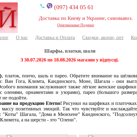
(097) 434 05 61
Доставка по Киеву и Украине, самовывоз.
Оригинальные Подарки
алог
О нас
Доставка и Оплата
Скидки, акции, опт
Ко
Шарфы, платки, шали
З 30.07.2026 по 18.08.2026 магазин у відпусці.
ф, платок, пончо, шаль и парео. Обратите внимание на шёлко
: Ван Гога, Климта, Кандинского, Моне, Шагала - они выгл
Особого внимания заслуживают также лёгкие женские шарфики
 оленями, орнаментами и узорами), парео (большого размер
 не подойти.
раине на продукцию Eterno!
Рисунки на шарфиках и платочках
 массу позитивных эмоций. Так что чувствуйте и наслаждайте
о: "Коты" Шагала, "Дома в Мюнхене" Кандинского, "Подсолнух
Климпта, а на шерсти - это "Олени".