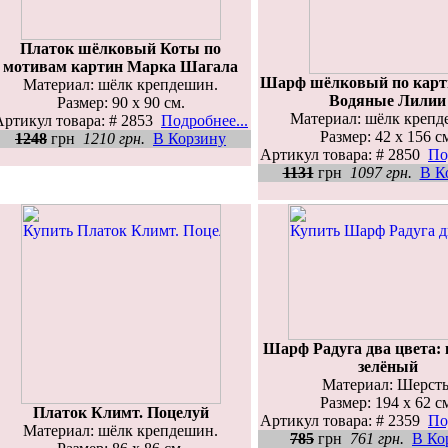
Платок шёлковый Коты по
мотивам картин Марка Шагала
Шарф шёлковый по карт
Материал: шёлк крепдешин.
Водяные Лилии
Размер: 90 х 90 см.
Материал: шёлк крепд
Артикул товара: # 2853
Подробнее...
Размер: 42 х 156 с
1248
грн
1210 грн.
В Корзину
Артикул товара: # 2850
По
1131
грн
1097 грн.
В К
Шарф Радуга два цвета: 
зелёный
Материал: Шерсть
Размер: 194 х 62 с
Платок Климт. Поцелуй
Артикул товара: # 2359
По
Материал: шёлк крепдешин.
785
грн
761 грн.
В Ко