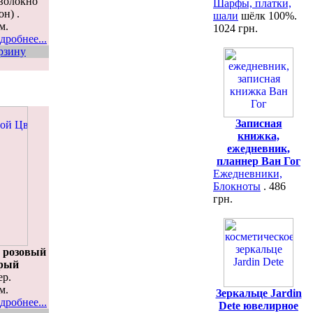
волокно
Шарфы, платки,
н) .
шали
шёлк 100%.
м.
1024 грн.
дробнее...
рзину
Записная
книжка,
ежедневник,
планнер Ван Гог
Ежедневники,
Блокноты
. 486
грн.
 розовый
ерый
ер.
м.
Зеркальце Jardin
дробнее...
Dete ювелирное