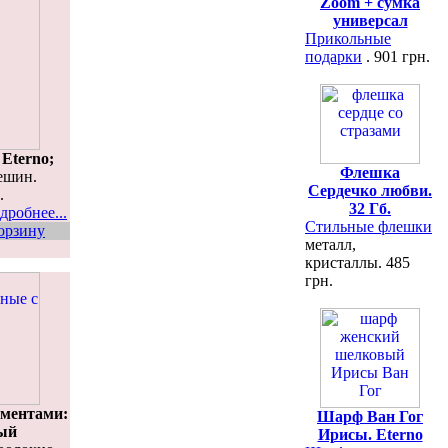
Zoom + сумка
универсал
Прикольные
подарки
. 901 грн.
Eterno;
Флешка
ешин.
Сердечко любви.
.
32 Гб.
дробнее...
Стильные флешки
орзину
металл,
кристаллы. 485
грн.
ментами:
Шарф Ван Гог
ый
Ирисы. Eterno