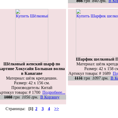
866
грн
840 грн.
В Ко
Шарфик шелковый 
Шёлковый женский шарф по
Материал: шёлк крепд
картине Хокусайя Большая волна
Размер: 42 х 158 с
в Канагаве
Артикул товара: # 1689
По
Материал: шёлк крепдешин.
1131
грн
1097 грн.
В К
Размер: 42 х 156 см.
Производитель: Китай
Артикул товара: # 1700
Подробнее...
1088
грн
1056 грн.
В Корзину
Страницы:
[1]
2
3
4
>>