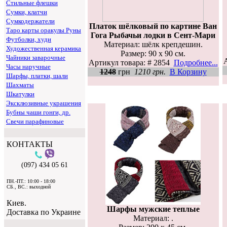
Стильные флешки
Сумки, клатчи
Сумкодержатели
Платок шёлковый по картине Ван
Таро карты оракулы Руны
Гога Рыбачьи лодки в Сент-Мари
Футболки, худи
Материал: шёлк крепдешин.
Художественная керамика
Размер: 90 х 90 см.
Чайники заварочные
Артикул товара: # 2854
Подробнее...
Часы наручные
1248
грн
1210 грн.
В Корзину
Шарфы, платки, шали
Шахматы
Шкатулки
Эксклюзивные украшения
Бубны чаши гонги, др.
Свечи парафиновые
КОНТАКТЫ
(097) 434 05 61
ПН.-ПТ.: 10:00 - 18:00
СБ., ВС.: выходной
Киев.
Шарфы мужские теплые
Доставка по Украине
Материал: .