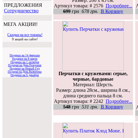
Размер: 200 х 45 см.
ПРЕДЛОЖЕНИЯ
Артикул товара: # 2576
Подробнее...
Cотрудничество
699
грн
678 грн.
В Корзину
МЕГА АКЦИИ!
Скидки на все товары!
9 акций на сайте!
Подарки на 14 февраля
Подарки на 8 марта
Подарки на 1 октября
Подарки на День Рождения
Подарки на Новый Год
Подарки на День Валентина
Перчатки с кружевами: серые,
Подарки на 6 декабря
черные, бардовые
Материал: Шерсть.
Размер: длина 28см., ширина 8 см.,
длина среднего пальца 8 см.
Артикул товара: # 2242
Подробнее...
548
грн
531 грн.
В Корзину