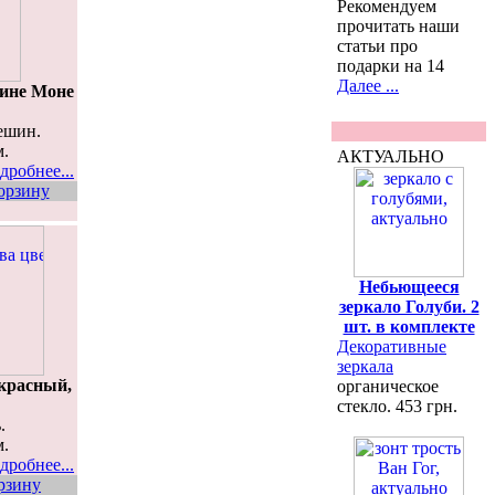
Рекомендуем
прочитать наши
статьи про
подарки на 14
Далее ...
ине Моне
ешин.
м.
АКТУАЛЬНО
дробнее...
орзину
Небьющееся
зеркало Голуби. 2
шт. в комплекте
Декоративные
зеркала
красный,
органическое
стекло. 453 грн.
.
м.
дробнее...
рзину