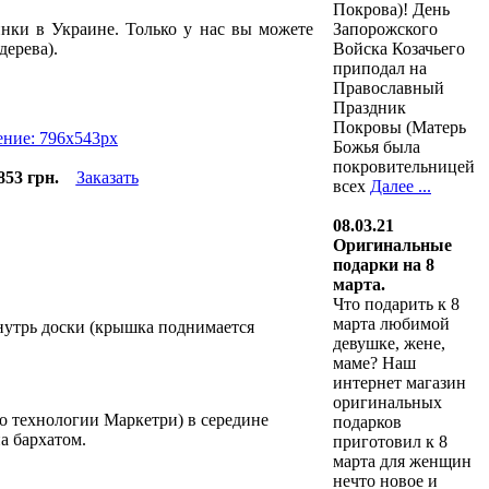
Покрова)! День
Запорожского
нки в Украине. Только у нас вы можете
Войска Козачьего
дерева).
приподал на
Православный
Праздник
Покровы (Матерь
Божья была
покровительницей
853 грн.
Заказать
всех
Далее ...
08.03.21
Оригинальные
подарки на 8
марта.
Что подарить к 8
марта любимой
утрь доски (крышка поднимается
девушке, жене,
маме? Наш
интернет магазин
оригинальных
по технологии Маркетри) в середине
подарков
на бархатом.
приготовил к 8
марта для женщин
нечто новое и