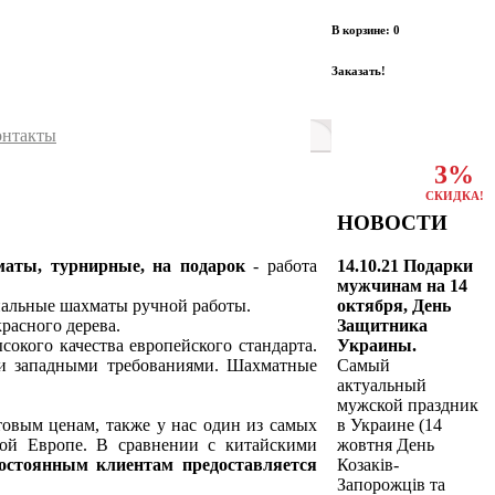
В корзине: 0
Заказать!
онтакты
3%
СКИДКА!
НОВОСТИ
14.10.21 Подарки
маты, турнирные, на подарок
- работа
мужчинам на 14
октября, День
альные шахматы ручной работы.
Защитника
расного дерева.
Украины.
окого качества европейского стандарта.
Самый
ми западными требованиями. Шахматные
актуальный
мужской праздник
в Украине (14
товым ценам, также у нас один из самых
жовтня День
ой Европе. В сравнении с китайскими
Козаків-
остоянным клиентам предоставляется
Запорожців та