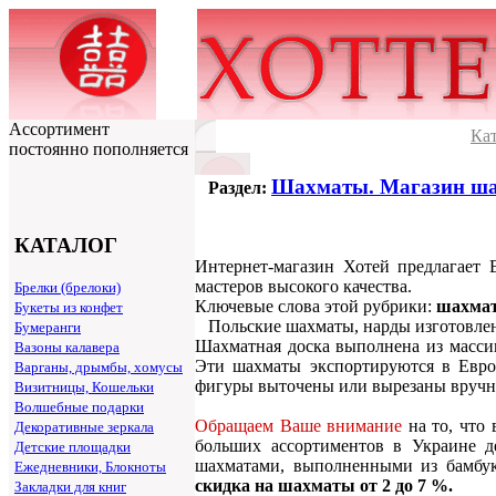
Ассортимент
Ка
постоянно пополняется
Шахматы. Магазин ша
Раздел:
КАТАЛОГ
Интернет-магазин Хотей предлагает
мастеров высокого качества.
Брелки (брелоки)
Ключевые слова этой рубрики:
шахма
Букеты из конфет
Польские шахматы, нарды изготовлены 
Бумеранги
Шахматная доска выполнена из массив
Вазоны калавера
Эти шахматы экспортируются в Евро
Варганы, дрымбы, хомусы
фигуры выточены или вырезаны вручну
Визитницы, Кошельки
Волшебные подарки
Обращаем Ваше внимание
на то, что
Декоративные зеркала
больших ассортиментов в Украине 
Детские площадки
шахматами, выполненными из бамбу
Ежедневники, Блокноты
скидка на шахматы от 2 до 7 %.
Закладки для книг