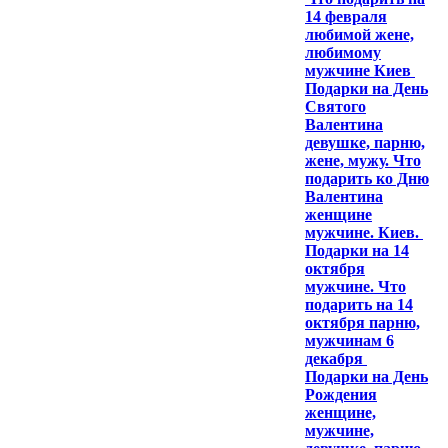
14 февраля
любимой жене,
любимому
мужчине Киев
Подарки на День
Святого
Валентина
девушке, парню,
жене, мужу. Что
подарить ко Дню
Валентина
женщине
мужчине. Киев.
Подарки на 14
октября
мужчине. Что
подарить на 14
октября парню,
мужчинам 6
декабря
Подарки на День
Рождения
женщине,
мужчине,