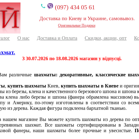
(097) 434 05 61
Доставка по Киеву и Украине, самовывоз.
Оригинальные Подарки
талог
О нас
Доставка и Оплата
Скидки, акции, опт
К
хмат.
З 30.07.2026 по 18.08.2026 магазин у відпусці.
 Вам различные
шахматы: декоративные, классические шах
ты
,
купить шахматы
Киев,
купить шахматы в Киеве
и оригин
из березы, клена и качественного березового шпона и шпона к
а клена либо березы и шпона (фанера обрамлена массивом) выс
пу и Америку, по-этому изготовлены в соответствии со все
ю из дерева. Каждая фигура подклеена бархатной тканью.
 в нашем магазине Вы можете купить шахматы из дерева по оп
деревянных шахмат. Все шахматы сертифицированы в Западн
ковой фанеры, наши шахматы более прочные и увесистые.
П