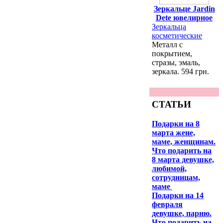
Зеркальце Jardin
Dete ювелирное
Зеркальца
косметические
Металл с
покрытием,
стразы, эмаль,
зеркала. 594 грн.
СТАТЬИ
Подарки на 8
марта жене,
маме, женщинам.
Что подарить на
8 марта девушке,
любимой,
сотрудницам,
маме
Подарки на 14
февраля
девушке, парню.
Что подарить на