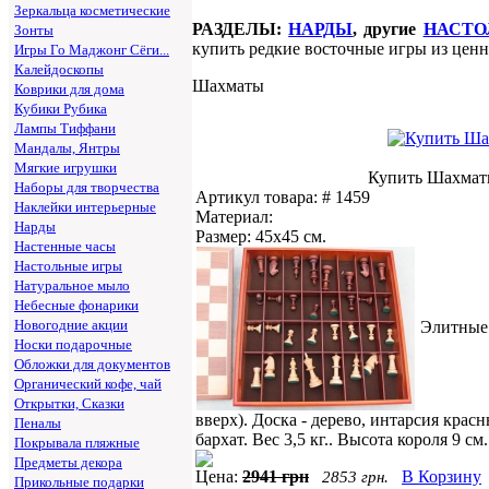
Зеркальца косметические
РАЗДЕЛЫ:
НАРДЫ
, другие
НАСТОЛ
Зонты
купить редкие восточные игры из ценн
Игры Го Маджонг Сёги...
Калейдоскопы
Шахматы
Коврики для дома
Кубики Рубика
Лампы Тиффани
Мандалы, Янтры
Мягкие игрушки
Купить Шахматы
Наборы для творчества
Артикул товара: # 1459
Наклейки интерьерные
Материал:
Нарды
Размер: 45х45 см.
Настенные часы
Настольные игры
Натуральное мыло
Небесные фонарики
Новогодние акции
Элитные 
Носки подарочные
Обложки для документов
Органический кофе, чай
Открытки, Сказки
вверх). Доска - дерево, интарсия кра
Пеналы
бархат. Вес 3,5 кг.. Высота короля 9 с
Покрывала пляжные
Предметы декора
Цена:
2941 грн
В Корзину
2853 грн.
Прикольные подарки