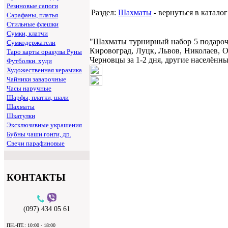
Резиновые сапоги
Раздел:
Шахматы
- вернуться в каталог
Сарафаны, платья
Стильные флешки
Сумки, клатчи
"Шахматы турнирный набор 5 подарочн
Сумкодержатели
Кировоград, Луцк, Львов, Николаев, О
Таро карты оракулы Руны
Черновцы за 1-2 дня, другие населённы
Футболки, худи
Художественная керамика
Чайники заварочные
Часы наручные
Шарфы, платки, шали
Шахматы
Шкатулки
Эксклюзивные украшения
Бубны чаши гонги, др.
Свечи парафиновые
КОНТАКТЫ
(097) 434 05 61
ПН.-ПТ.: 10:00 - 18:00