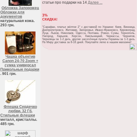
статьи про подарки на 14
Далее ...
Обложка Запорожец
Обложки для
3%
документов
СКИДКА!
натуральная кожа.
293 грн.
"Сарафан, платье жёлтое 2" c доставкой по Украине: Киев, Винница,
Днепропетровск, Житомир, Запорожье, Ивано-Франковск, Кировоград,
Луцк, Львов, Николаев, Одесса, Полтава, Ровно, Сумы, Тернополь,
Ужгород, Харьков, Херсон, Хмельницкий, Черкассы, Чернигов,
Черновцы за 1-2 днљ, другие населЈнные пункты Украины за 1-3 днљ.
По Миру доставка за 8-16 дней. Покупайте легко в нашем магазине!
Чашка объектив
Canon 24-70 Zoom +
сумка универсал
Прикольные подарки
. 901 грн.
Флешка Сердечко
любви. 32 Гб.
Стильные флешки
металл, кристаллы.
485 грн.