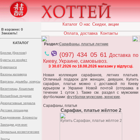
Каталог
О нас
Скидки, акции
В корзине: 0
Оплата, доставка
Контакты
Заказать!
КАТАЛОГ
Раздел:
Сарафаны, платья летние
Брелки (брелоки)
(097) 434 05 61
Доставка по
Букеты из конфет
Киеву, Украине, самовывоз.
З 30.07.2026 по 18.08.2026 магазин у відпусці.
Бумеранги
Вазоны калавера
Новая коллекция сарафанов, летних платьев.
Отличный подарок для женщин, девушек. Купить
Варганы, дрымбы, хомусы
сарафан, платье можно с доставкой по Киеву
курьером и Украине Новой почтой (отправка в
Визитницы, Кошельки
течении 1 суток ). Также см. раздел с мужскими
Волшебные подарки
футболками:
футболки мужские, женские
.
Декоративные зеркала
Сарафаны, платья
Сарафан, платье жёлтое 2
Детские площадки
Ежедневники, Блокноты
Закладки для книг
Зеркальца косметические
Зонты