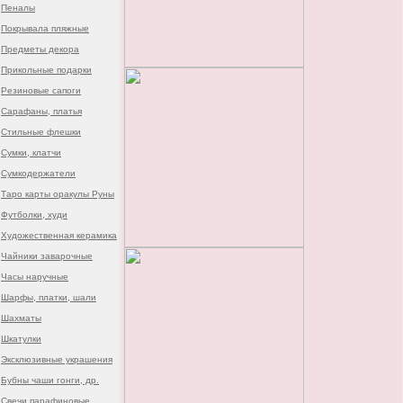
Пеналы
Покрывала пляжные
Предметы декора
Прикольные подарки
Резиновые сапоги
Сарафаны, платья
Стильные флешки
Сумки, клатчи
Сумкодержатели
Таро карты оракулы Руны
Футболки, худи
Художественная керамика
Чайники заварочные
Часы наручные
Шарфы, платки, шали
Шахматы
Шкатулки
Эксклюзивные украшения
Бубны чаши гонги, др.
Свечи парафиновые