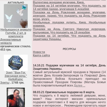
Валентина женщине мужчине. Киев.
АКТУАЛЬНО
Подарки на 14 октября мужчине. Что подарить на
14 октября парню, мужчинам 6 декабря
Подарки на День Рождения женщине, мужчине,
девушке, парню. Что подарить на День Рождения
жене, мужу.
Необычные подарки купить. Киев. Необычные
новинки.
Подарки на День Святого Николая девочкам,
Небьющееся зеркало
мальчикам. Что подарить на 19 декабря
Голуби. 2 шт. в
Подарки на 14 октября. Что подарить на День
комплекте
защитника Украины
Декоративные
зеркала
органическое стекло.
РЕСУРСЫ
453 грн.
Новости
Карта сайта
14.10.21 Подарки мужчинам на 14 октября, День
Защитника Украины.
Самый актуальный мужской праздник в Украине (14
Зонт "Ван Гог.
жовтня День Козаків-Запорожців та Покрова)! День
Звездная ночь"
Запорожского Войска Козачьего приподал на
HelloRainc
Православный Праздник Покровы (Матерь Божья
Зонты
. 1748 грн.
была покровительницей всех
Далее ...
08.03.21 Оригинальные подарки на 8 марта.
Что подарить к 8 марта любимой девушке, жене,
маме? Наш интернет магазин оригинальных
подарков приготовил к 8 марта для женщин нечто
новое и интересное... Рекомендуем прочитать наши