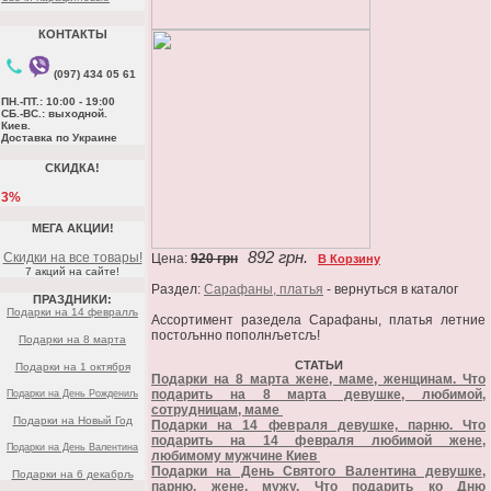
КОНТАКТЫ
(097) 434 05 61
ПН.-ПТ.: 10:00 - 19:00
СБ.-ВС.: выходной.
Киев.
Доставка по Украине
СКИДКА!
3%
МЕГА АКЦИИ!
892 грн.
Скидки на все товары!
Цена:
920 грн
В Корзину
7 акций на сайте!
Раздел:
Сарафаны, платья
- вернуться в каталог
ПРАЗДНИКИ:
Подарки на 14 февралљ
Ассортимент разедела Сарафаны, платья летние
постољнно пополнљетсљ!
Подарки на 8 марта
СТАТЬИ
Подарки на 1 октября
Подарки на 8 марта жене, маме, женщинам. Что
подарить на 8 марта девушке, любимой,
Подарки на День Рождениљ
сотрудницам, маме
Подарки на Новый Год
Подарки на 14 февраля девушке, парню. Что
подарить на 14 февраля любимой жене,
Подарки на День Валентина
любимому мужчине Киев
Подарки на День Святого Валентина девушке,
Подарки на 6 декабрљ
парню, жене, мужу. Что подарить ко Дню