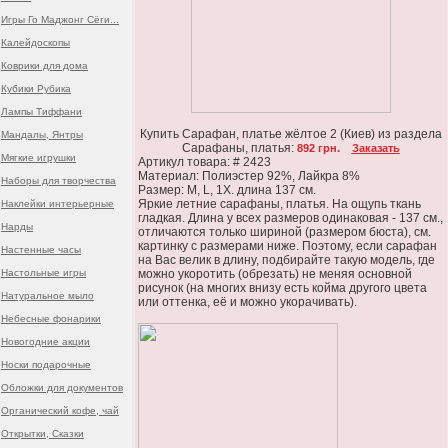
Игры Го Маджонг Сёги...
Калейдоскопы
Коврики для дома
Кубики Рубика
Лампы Тиффани
Купить Сарафан, платье жёлтое 2 (Киев) из раздела
Мандалы, Янтры
Сарафаны, платья:
892 грн.
Заказать
Мягкие игрушки
Артикул товара: # 2423
Материал: Полиэстер 92%, Лайкра 8%
Наборы для творчества
Размер: М, L, 1X. длина 137 см.
Яркие летние сарафаны, платья. На ощупь ткань
Наклейки интерьерные
гладкая. Длина у всех размеров одинаковая - 137 см.,
Нарды
отличаются только шириной (размером бюста), см.
картинку с размерами ниже. Поэтому, если сарафан
Настенные часы
на Вас велик в длину, подбирайте такую модель, где
Настольные игры
можно укоротить (обрезать) не меняя основной
рисунок (на многих внизу есть койма другого цвета
Натуральное мыло
или оттенка, её и можно укорачивать).
Небесные фонарики
Новогодние акции
Носки подарочные
Обложки для документов
Органический кофе, чай
Открытки, Сказки