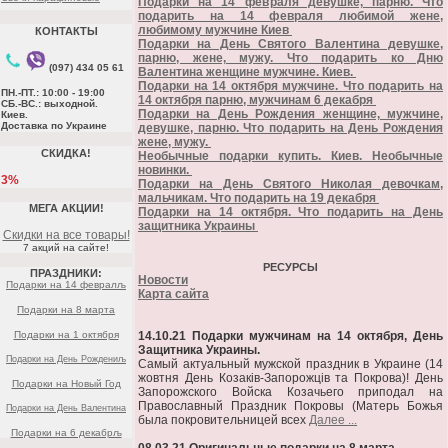
Подарки на 14 февраля девушке, парню. Что
подарить на 14 февраля любимой жене,
любимому мужчине Киев
КОНТАКТЫ
Подарки на День Святого Валентина девушке,
парню, жене, мужу. Что подарить ко Дню
(097) 434 05 61
Валентина женщине мужчине. Киев.
Подарки на 14 октября мужчине. Что подарить на
ПН.-ПТ.: 10:00 - 19:00
14 октября парню, мужчинам 6 декабря
СБ.-ВС.: выходной.
Подарки на День Рождения женщине, мужчине,
Киев.
Доставка по Украине
девушке, парню. Что подарить на День Рождения
жене, мужу.
СКИДКА!
Необычные подарки купить. Киев. Необычные
новинки.
3%
Подарки на День Святого Николая девочкам,
мальчикам. Что подарить на 19 декабря
МЕГА АКЦИИ!
Подарки на 14 октября. Что подарить на День
защитника Украины
Скидки на все товары!
7 акций на сайте!
РЕСУРСЫ
ПРАЗДНИКИ:
Новости
Подарки на 14 февралљ
Карта сайта
Подарки на 8 марта
Подарки на 1 октября
14.10.21 Подарки мужчинам на 14 октября, День
Защитника Украины.
Подарки на День Рождениљ
Самый актуальный мужской праздник в Украине (14
жовтня День Козаків-Запорожців та Покрова)! День
Подарки на Новый Год
Запорожского Войска Козачьего приподал на
Православный Праздник Покровы (Матерь Божья
Подарки на День Валентина
была покровительницей всех
Далее ...
Подарки на 6 декабрљ