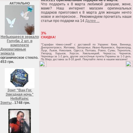
08.03.21 Оригинальные подарки на 8 марта.
АКТУАЛЬНО
Что подарить к 8 марта любимой девушке, жене,
маме? Наш интернет магазин оригинальных
подарков приготовил к 8 марта для женщин нечто
новое и интересное... Рекомендуем прочитать наши
статьи про подарки на 14
Далее ...
3%
Небьющееся зеркало
СКИДКА!
Голуби. 2 шт. в
комплекте
"Сарафан тёмно-синий" c доставкой по Украине: Киев, Винница,
Днепропетровск, Житомир, Запорожье, Ивано-Франковск, Кировоград,
Декоративные
Луцк, Львов, Николаев, Одесса, Полтава, Ровно, Сумы, Тернополь,
зеркала
Ужгород, Харьков, Херсон, Хмельницкий, Черкассы, Чернигов,
Черновцы за 1-2 днљ, другие населЈнные пункты Украины за 1-3 днљ.
органическое стекло.
По Миру доставка за 8-16 дней. Покупайте легко в нашем магазине!
453 грн.
Зонт "Ван Гог.
Звездная ночь"
HelloRainc
Зонты
. 1748 грн.