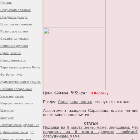
Пеналы
Покрывала пляжные
Предметы декора
Прикольные подарки
Резиновые сапоги
Сарафаны, платья
Стильные флешки
Сумки, клатчи
Сумкодержатели
Таро карты оракулы Руны
Футболки, худи
Художественная керамика
Чайники заварочные
892 грн.
Цена:
920 грн
В Корзину
Часы наручные
Раздел:
Сарафаны, платья
- вернуться в каталог
Шарфы, платки, шали
Ассортимент разедела Сарафаны, платья летние
Шахматы
постољнно пополнљетсљ!
Шкатулки
СТАТЬИ
Эксклюзивные украшения
Подарки на 8 марта жене, маме, женщинам. Что
подарить на 8 марта девушке, любимой,
Бубны чаши гонги, др.
сотрудницам, маме
Свечи парафиновые