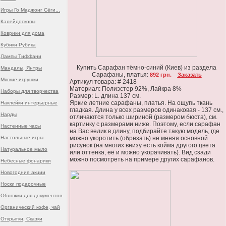
Игры Го Маджонг Сёги...
Калейдоскопы
Коврики для дома
Кубики Рубика
Лампы Тиффани
Купить Сарафан тёмно-синий (Киев) из раздела
Мандалы, Янтры
Сарафаны, платья:
892 грн.
Заказать
Мягкие игрушки
Артикул товара: # 2418
Материал: Полиэстер 92%, Лайкра 8%
Наборы для творчества
Размер: L. длина 137 см.
Яркие летние сарафаны, платья. На ощупь ткань
Наклейки интерьерные
гладкая. Длина у всех размеров одинаковая - 137 см.,
Нарды
отличаются только шириной (размером бюста), см.
картинку с размерами ниже. Поэтому, если сарафан
Настенные часы
на Вас велик в длину, подбирайте такую модель, где
Настольные игры
можно укоротить (обрезать) не меняя основной
рисунок (на многих внизу есть койма другого цвета
Натуральное мыло
или оттенка, её и можно укорачивать). Вид сзади
можно посмотреть на примере других сарафанов.
Небесные фонарики
Новогодние акции
Носки подарочные
Обложки для документов
Органический кофе, чай
Открытки, Сказки