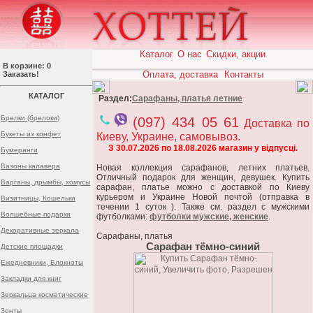
Каталог
О нас
Скидки, акции
В корзине: 0
Оплата, доставка
Контакты
Заказать!
КАТАЛОГ
Раздел:
Сарафаны, платья летние
Брелки (брелоки)
(097) 434 05 61
Доставка по
Букеты из конфет
Киеву, Украине, самовывоз.
З 30.07.2026 по 18.08.2026 магазин у відпусці.
Бумеранги
Вазоны калавера
Новая коллекция сарафанов, летних платьев.
Отличный подарок для женщин, девушек. Купить
Варганы, дрымбы, хомусы
сарафан, платье можно с доставкой по Киеву
курьером и Украине Новой почтой (отправка в
Визитницы, Кошельки
течении 1 суток ). Также см. раздел с мужскими
Волшебные подарки
футболками:
футболки мужские, женские
.
Декоративные зеркала
Сарафаны, платья
Сарафан тёмно-синий
Детские площадки
Ежедневники, Блокноты
Закладки для книг
Зеркальца косметические
Зонты