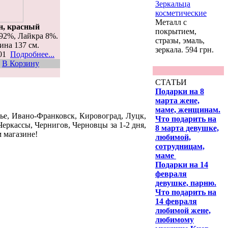
Зеркальца
косметические
Металл с
н, красный
покрытием,
92%, Лайкра 8%.
стразы, эмаль,
ина 137 см.
зеркала. 594 грн.
401
Подробнее...
В Корзину
СТАТЬИ
Подарки на 8
марта жене,
маме, женщинам.
ье, Ивано-Франковск, Кировоград, Луцк,
Что подарить на
еркассы, Чернигов, Черновцы за 1-2 дня,
8 марта девушке,
м магазине!
любимой,
сотрудницам,
маме
Подарки на 14
февраля
девушке, парню.
Что подарить на
14 февраля
любимой жене,
любимому