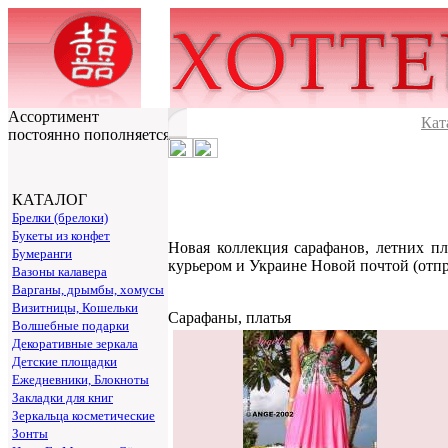
Ассортимент
Кат
постоянно пополняется
КАТАЛОГ
Брелки (брелоки)
Букеты из конфет
Новая коллекция сарафанов, летних п
Бумеранги
курьером и Украине Новой почтой (отпр
Вазоны калавера
Варганы, дрымбы, хомусы
Визитницы, Кошельки
Сарафаны, платья
Волшебные подарки
Декоративные зеркала
Детские площадки
Ежедневники, Блокноты
Закладки для книг
Зеркальца косметические
Зонты