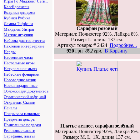
Игры Го Маджонг Сёги...
Калейдоскопы
Коврики для дома
Кубики Рубика
Лампы Тиффани
Сарафан розовый
Мандалы, Янтры
Материал: Полиэстер 92%, Лайкра 8%.
Мягкие игрушки
Размер: L. длина 137 см.
Наборы для творчества
Артикул товара: # 2424
Подробнее...
Наклейки интерьерные
920
грн
892 грн.
В Корзину
Нарды
Настенные часы
Настольные игры
Натуральное мыло
Небесные фонарики
Новогодние акции
Носки подарочные
Обложки для документов
Органический кофе, чай
Открытки, Сказки
Пеналы
Покрывала пляжные
Предметы декора
Прикольные подарки
Платье летнее, сарафан зелёный
Резиновые сапоги
Материал: Полиэстер 92%, Лайкра 8%.
Сарафаны, платья
Размер: М, L, 1X. длина 137 см.