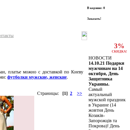
В корзине: 0
Заказать!
нтакты
3%
СКИДКА!
НОВОСТИ
14.10.21 Подарки
мужчинам на 14
ан, платье можно с доставкой по Киеву
октября, День
ами:
футболки мужские, женские
.
Защитника
Украины.
Самый
Страницы:
[1]
2
>>
актуальный
мужской праздник
в Украине (14
жовтня День
Козаків-
Запорожців та
Покрова)! День