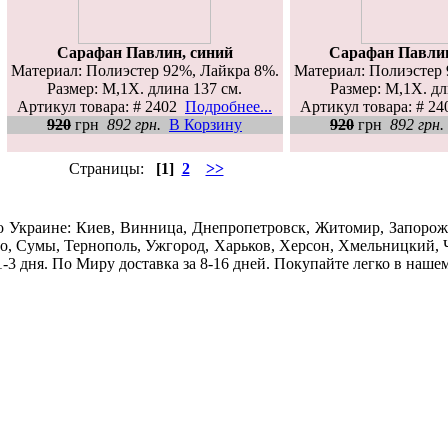
Сарафан Павлин, синий
Сарафан Павли
Материал: Полиэстер 92%, Лайкра 8%.
Материал: Полиэстер 
Размер: M,1Х. длина 137 см.
Размер: M,1Х. дл
Артикул товара: # 2402
Подробнее...
Артикул товара: # 2
920
грн
892 грн.
В Корзину
920
грн
892 грн.
Страницы:
[1]
2
>>
по Украине: Киев, Винница, Днепропетровск, Житомир, Запорож
но, Сумы, Тернополь, Ужгород, Харьков, Херсон, Хмельницкий, Ч
3 дня. По Миру доставка за 8-16 дней. Покупайте легко в наше