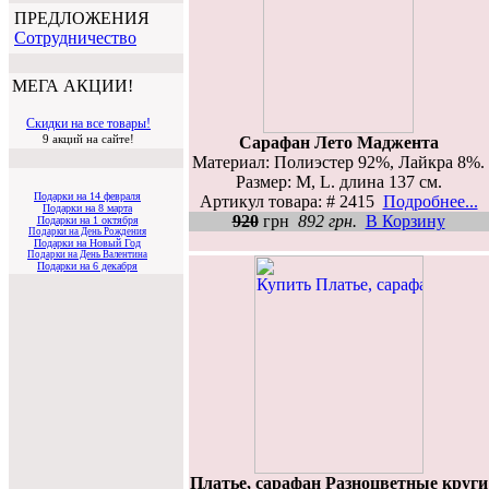
ПРЕДЛОЖЕНИЯ
Cотрудничество
МЕГА АКЦИИ!
Скидки на все товары!
9 акций на сайте!
Сарафан Лето Маджента
Материал: Полиэстер 92%, Лайкра 8%.
Размер: M, L. длина 137 см.
Подарки на 14 февраля
Артикул товара: # 2415
Подробнее...
Подарки на 8 марта
920
грн
892 грн.
В Корзину
Подарки на 1 октября
Подарки на День Рождения
Подарки на Новый Год
Подарки на День Валентина
Подарки на 6 декабря
Платье, сарафан Разноцветные круги