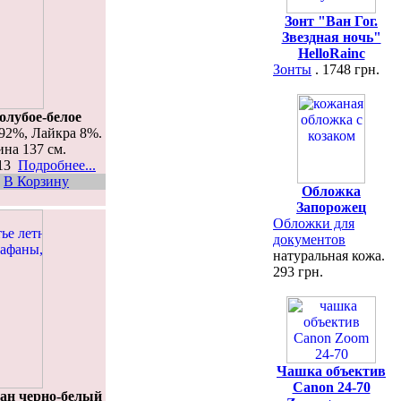
Зонт "Ван Гог.
Звездная ночь"
HelloRainc
Зонты
. 1748 грн.
олубое-белое
92%, Лайкра 8%.
ина 137 см.
413
Подробнее...
В Корзину
Обложка
Запорожец
Обложки для
документов
натуральная кожа.
293 грн.
Чашка объектив
Canon 24-70
фан черно-белый