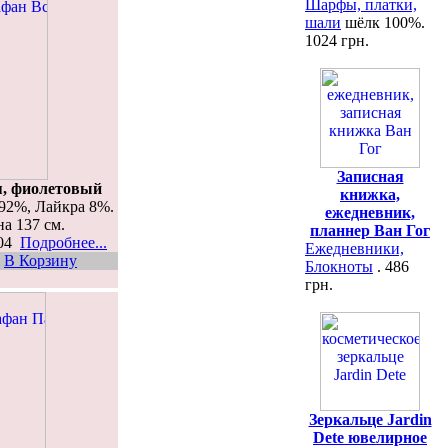
Шарфы, платки,
шали
шёлк 100%.
1024 грн.
Записная
я, фиолетовый
книжка,
92%, Лайкра 8%.
ежедневник,
на 137 см.
планнер Ван Гог
404
Подробнее...
Ежедневники,
В Корзину
Блокноты
. 486
грн.
Зеркальце Jardin
Dete ювелирное