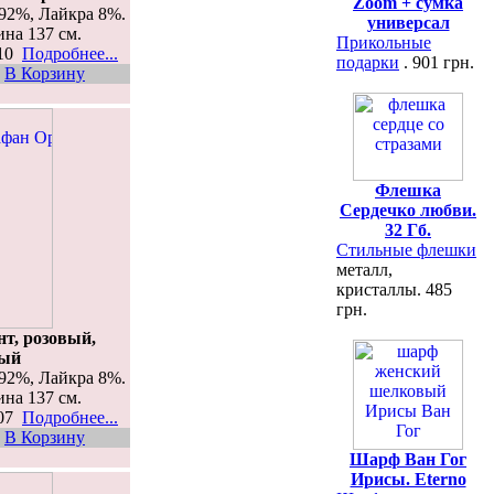
Zoom + сумка
92%, Лайкра 8%.
универсал
ина 137 см.
Прикольные
410
Подробнее...
подарки
. 901 грн.
В Корзину
Флешка
Сердечко любви.
32 Гб.
Стильные флешки
металл,
кристаллы. 485
грн.
т, розовый,
вый
92%, Лайкра 8%.
ина 137 см.
407
Подробнее...
В Корзину
Шарф Ван Гог
Ирисы. Eterno