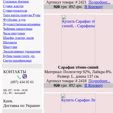
Стильные флешки
Артикул товара: # 2421
Подробнее...
Сумки, клатчи
920
грн
892 грн.
В Корзину
Сумкодержатели
Таро карты оракулы Руны
Футболки, худи
Художественная керамика
Чайники заварочные
Часы наручные
Шарфы, платки, шали
Шахматы
Шкатулки
Эксклюзивные украшения
Бубны чаши гонги, др.
Свечи парафиновые
Сарафан тёмно-синий
Материал: Полиэстер 92%, Лайкра 8%.
КОНТАКТЫ
Размер: L. длина 137 см.
Артикул товара: # 2418
Подробнее...
(097) 434 05 61
920
грн
892 грн.
В Корзину
ПН.-ПТ.: 10:00 - 18:00
СБ., ВС.: выходной
Киев.
Доставка по Украине