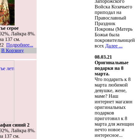
Запорожского
Войска Козачьего
приподал на
Православный
Праздник
ье серое
Покровы (Матерь
92%, Лайкра 8%.
Божья была
на 137 см.
покровительницей
422
Подробнее...
всех
Далее ...
В Корзину
08.03.21
Оригинальные
подарки на 8
марта.
Что подарить к 8
марта любимой
девушке, жене,
маме? Наш
интернет магазин
оригинальных
подарков
приготовил к 8
марта для женщин
рафан синий 2
нечто новое и
92%, Лайкра 8%.
интересное...
на 137 см.