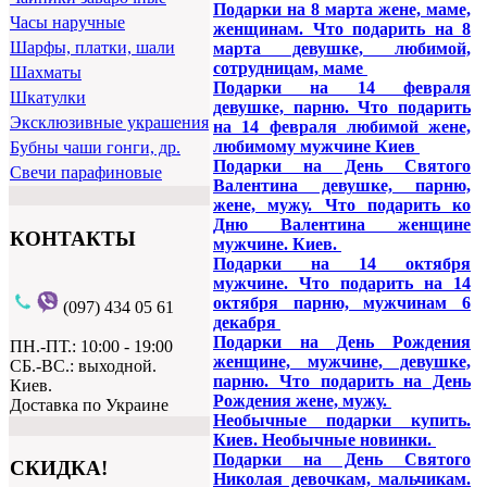
Подарки на 8 марта жене, маме,
Часы наручные
женщинам. Что подарить на 8
Шарфы, платки, шали
марта девушке, любимой,
сотрудницам, маме
Шахматы
Подарки на 14 февраля
Шкатулки
девушке, парню. Что подарить
Эксклюзивные украшения
на 14 февраля любимой жене,
любимому мужчине Киев
Бубны чаши гонги, др.
Подарки на День Святого
Свечи парафиновые
Валентина девушке, парню,
жене, мужу. Что подарить ко
Дню Валентина женщине
КОНТАКТЫ
мужчине. Киев.
Подарки на 14 октября
мужчине. Что подарить на 14
октября парню, мужчинам 6
(097) 434 05 61
декабря
Подарки на День Рождения
ПН.-ПТ.: 10:00 - 19:00
женщине, мужчине, девушке,
СБ.-ВС.: выходной.
парню. Что подарить на День
Киев.
Рождения жене, мужу.
Доставка по Украине
Необычные подарки купить.
Киев. Необычные новинки.
Подарки на День Святого
СКИДКА!
Николая девочкам, мальчикам.