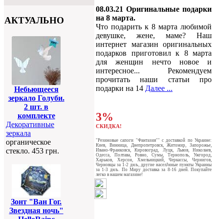
08.03.21 Оригинальные подарки
на 8 марта.
АКТУАЛЬНО
Что подарить к 8 марта любимой
девушке, жене, маме? Наш
интернет магазин оригинальных
подарков приготовил к 8 марта
для женщин нечто новое и
интересное... Рекомендуем
прочитать наши статьи про
подарки на 14
Далее ...
Небьющееся
зеркало Голуби.
2 шт. в
3%
комплекте
Декоративные
СКИДКА!
зеркала
"Резиновые сапоги "Фантазия"" c доставкой по Украине:
органическое
Киев, Винница, Днепропетровск, Житомир, Запорожье,
стекло. 453 грн.
Ивано-Франковск, Кировоград, Луцк, Львов, Николаев,
Одесса, Полтава, Ровно, Сумы, Тернополь, Ужгород,
Харьков, Херсон, Хмельницкий, Черкассы, Чернигов,
Черновцы за 1-2 днљ, другие населЈнные пункты Украины
за 1-3 днљ. По Миру доставка за 8-16 дней. Покупайте
легко в нашем магазине!
Зонт "Ван Гог.
Звездная ночь"