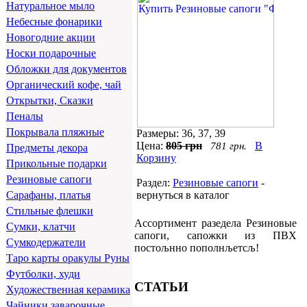
Натуральное мыло
Небесные фонарики
Новогодние акции
Носки подарочные
Обложки для документов
Органический кофе, чай
Открытки, Сказки
Пеналы
Покрывала пляжные
Размеры: 36, 37, 39
Цена:
805 грн
В
781 грн.
Предметы декора
Корзину
Прикольные подарки
Резиновые сапоги
Раздел:
Резиновые сапоги
-
вернуться в каталог
Сарафаны, платья
Стильные флешки
Ассортимент разедела Резиновые
Сумки, клатчи
сапоги, сапожки из ПВХ
Сумкодержатели
постољнно пополнљетсљ!
Таро карты оракулы Руны
Футболки, худи
СТАТЬИ
Художественная керамика
Чайники заварочные