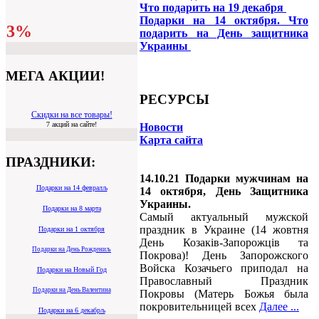
Что подарить на 19 декабря
Подарки на 14 октября. Что
3%
подарить на День защитника
Украины
МЕГА АКЦИИ!
РЕСУРСЫ
Скидки на все товары!
7 акций на сайте!
Новости
Карта сайта
ПРАЗДНИКИ:
14.10.21 Подарки мужчинам на
Подарки на 14 февралљ
14 октября, День Защитника
Украины.
Подарки на 8 марта
Самый актуальный мужской
праздник в Украине (14 жовтня
Подарки на 1 октября
День Козаків-Запорожців та
Подарки на День Рождениљ
Покрова)! День Запорожского
Войска Козачьего приподал на
Подарки на Новый Год
Православный Праздник
Подарки на День Валентина
Покровы (Матерь Божья была
покровительницей всех
Далее ...
Подарки на 6 декабрљ