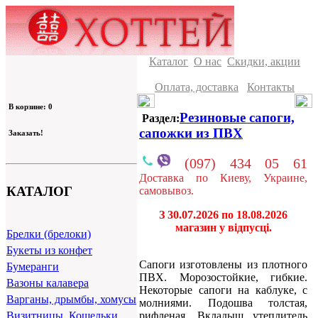
Каталог
О нас
Скидки, акции
Оплата, доставка
Контакты
В корзине: 0
Резиновые сапоги,
Раздел:
сапожки из ПВХ
Заказать!
(097) 434 05 61
Доставка по Киеву, Украине,
КАТАЛОГ
самовывоз.
З 30.07.2026 по 18.08.2026
магазин у відпусці.
Брелки (брелоки)
Букеты из конфет
Сапоги изготовлены из плотного
Бумеранги
ПВХ. Морозостойкие, гибкие.
Вазоны калавера
Некоторые сапоги на каблуке, с
Варганы, дрымбы, хомусы
молниями. Подошва толстая,
рифленая. Вкладыш утеплитель
Визитницы, Кошельки