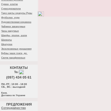
Сумки, клатчи
Сумкодержатели
Таро карты оракулы Руны
Футболки, худи
Художественная керамика
Чайники заварочные
Часы наручные
Шарфы, платки, шали
Шахматы
Шкатулки
Эксклюзивные украшения
Бубны чаши гонги, др.
Свечи парафиновые
КОНТАКТЫ
(097) 434 05 61
ПН.-ПТ.: 10:00 - 18:00
СБ., ВС.: выходной
Киев.
Доставка по Украине
ПРЕДЛОЖЕНИЯ
Cотрудничество