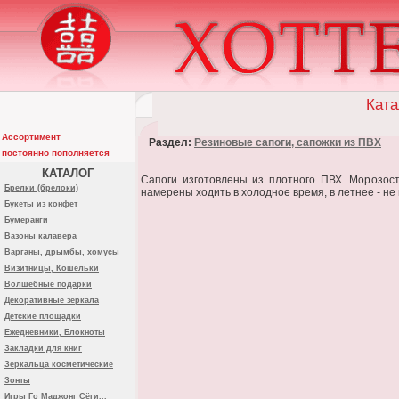
Ката
Ассортимент
Раздел:
Резиновые сапоги, сапожки из ПВХ
постоянно пополняется
КАТАЛОГ
Сапоги изготовлены из плотного ПВХ. Морозост
Брелки (брелоки)
намерены ходить в холодное время, в летнее - не
Букеты из конфет
Бумеранги
Вазоны калавера
Варганы, дрымбы, хомусы
Визитницы, Кошельки
Волшебные подарки
Декоративные зеркала
Детские площадки
Ежедневники, Блокноты
Закладки для книг
Зеркальца косметические
Зонты
Игры Го Маджонг Сёги...