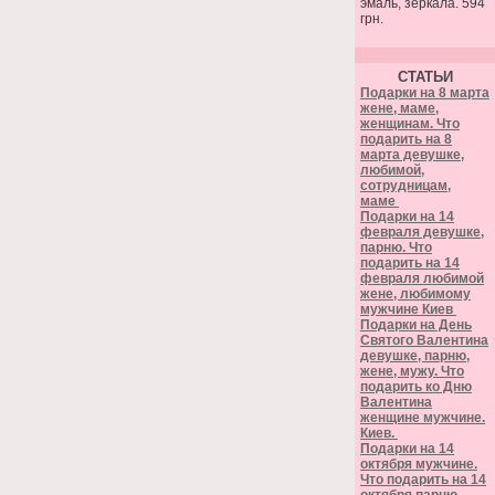
эмаль, зеркала. 594
грн.
СТАТЬИ
Подарки на 8 марта
жене, маме,
женщинам. Что
подарить на 8
марта девушке,
любимой,
сотрудницам,
маме
Подарки на 14
февраля девушке,
парню. Что
подарить на 14
февраля любимой
жене, любимому
мужчине Киев
Подарки на День
Святого Валентина
девушке, парню,
жене, мужу. Что
подарить ко Дню
Валентина
женщине мужчине.
Киев.
Подарки на 14
октября мужчине.
Что подарить на 14