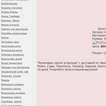
Калейдоскопы
Коврики для дома
Кубики Рубика
Лампы Тиффани
Мандалы, Янтры
Мягкие игрушки
Купит
Наборы для творчества
Артикул т
Наклейки интерьерные
Материал
Нарды
Размер: 3
Настенные часы
Цена:
823
Настольные игры
Натуральное мыло
Раздел:
Р
Небесные фонарики
Новогодние акции
"Резиновые сапоги в горошек" c доставкой по Укр
Носки подарочные
Ровно, Сумы, Тернополь, Ужгород, Харьков, Херсо
Обложки для документов
16 дней. Покупайте легко в нашем магазине!
Органический кофе, чай
Открытки, Сказки
Пеналы
Покрывала пляжные
Предметы декора
Прикольные подарки
Резиновые сапоги
Сарафаны, платья
Стильные флешки