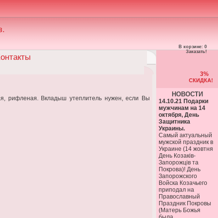
з.
В корзине: 0
Заказать!
онтакты
3%
СКИДКА!
НОВОСТИ
тая, рифленая. Вкладыш утеплитель нужен, если Вы
14.10.21 Подарки
мужчинам на 14
октября, День
Защитника
Украины.
Самый актуальный
мужской праздник в
Украине (14 жовтня
День Козаків-
Запорожців та
Покрова)! День
Запорожского
Войска Козачьего
приподал на
Православный
Праздник Покровы
(Матерь Божья
была