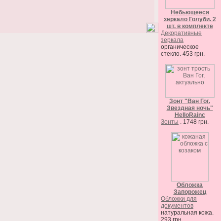
Небьющееся
зеркало Голуби. 2
шт. в комплекте
Декоративные
зеркала
органическое
стекло. 453 грн.
Зонт "Ван Гог.
Звездная ночь"
HelloRainc
Зонты
. 1748 грн.
Обложка
Запорожец
Обложки для
документов
натуральная кожа.
293 грн.