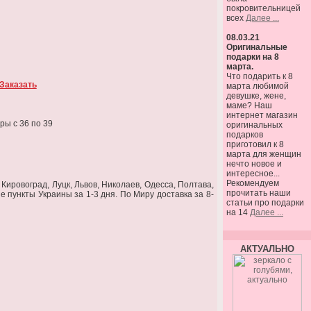
покровительницей
всех
Далее ...
08.03.21
Оригинальные
подарки на 8
марта.
Что подарить к 8
Заказать
марта любимой
девушке, жене,
маме? Наш
интернет магазин
ы с 36 по 39
оригинальных
подарков
приготовил к 8
марта для женщин
нечто новое и
интересное...
Рекомендуем
Кировоград, Луцк, Львов, Николаев, Одесса, Полтава,
прочитать наши
е пункты Украины за 1-3 дня. По Миру доставка за 8-
статьи про подарки
на 14
Далее ...
АКТУАЛЬНО