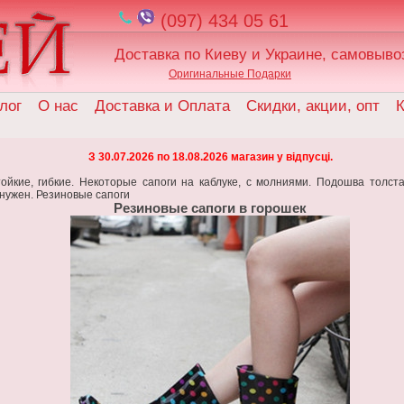
(097) 434 05 61
Доставка по Киеву и Украине, самовыво
Оригинальные Подарки
лог
О нас
Доставка и Оплата
Скидки, акции, опт
К
З 30.07.2026 по 18.08.2026 магазин у відпусці.
ойкие, гибкие. Некоторые сапоги на каблуке, с молниями. Подошва толс
 нужен. Резиновые сапоги
Резиновые сапоги в горошек