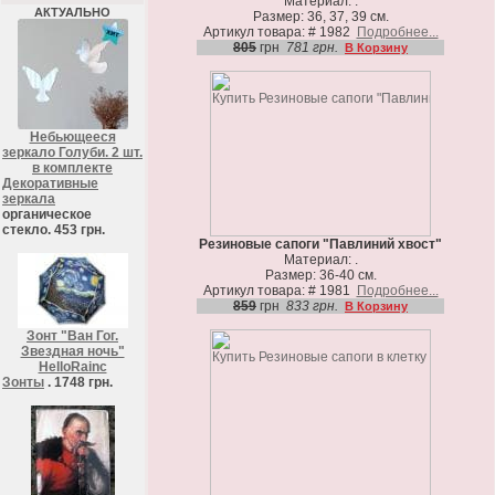
Материал: .
АКТУАЛЬНО
Размер: 36, 37, 39 см.
Артикул товара: # 1982
Подробнее...
805
грн
781 грн.
В Корзину
Небьющееся
зеркало Голуби. 2 шт.
в комплекте
Декоративные
зеркала
органическое
стекло. 453 грн.
Резиновые сапоги "Павлиний хвост"
Материал: .
Размер: 36-40 см.
Артикул товара: # 1981
Подробнее...
859
грн
833 грн.
В Корзину
Зонт "Ван Гог.
Звездная ночь"
HelloRainc
Зонты
. 1748 грн.