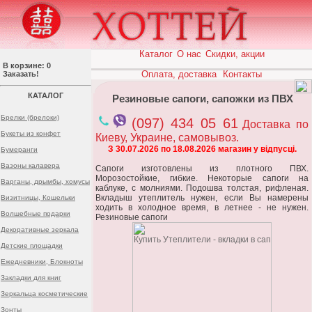
Каталог
О нас
Скидки, акции
В корзине: 0
Оплата, доставка
Контакты
Заказать!
КАТАЛОГ
Резиновые сапоги, сапожки из ПВХ
Брелки (брелоки)
(097) 434 05 61
Доставка по
Букеты из конфет
Киеву, Украине, самовывоз.
З 30.07.2026 по 18.08.2026 магазин у відпусці.
Бумеранги
Вазоны калавера
Сапоги изготовлены из плотного ПВХ.
Морозостойкие, гибкие. Некоторые сапоги на
Варганы, дрымбы, хомусы
каблуке, с молниями. Подошва толстая, рифленая.
Вкладыш утеплитель нужен, если Вы намерены
Визитницы, Кошельки
ходить в холодное время, в летнее - не нужен.
Волшебные подарки
Резиновые сапоги
Декоративные зеркала
Детские площадки
Ежедневники, Блокноты
Закладки для книг
Зеркальца косметические
Зонты