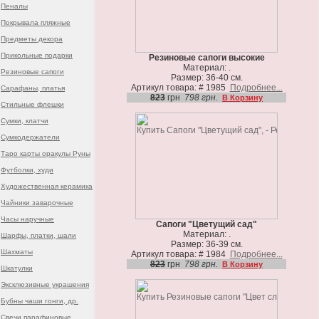
Пеналы
Покрывала пляжные
Предметы декора
Прикольные подарки
Резиновые сапоги высокие
Материал: .
Резиновые сапоги
Размер: 36-40 см.
Артикул товара: # 1985
Подробнее...
Сарафаны, платья
823
грн
798 грн.
В Корзину
Стильные флешки
Сумки, клатчи
Сумкодержатели
Таро карты оракулы Руны
Футболки, худи
Художественная керамика
Чайники заварочные
Часы наручные
Сапоги "Цветущий сад"
Материал: .
Шарфы, платки, шали
Размер: 36-39 см.
Шахматы
Артикул товара: # 1984
Подробнее...
823
грн
798 грн.
В Корзину
Шкатулки
Эксклюзивные украшения
Бубны чаши гонги, др.
Свечи парафиновые