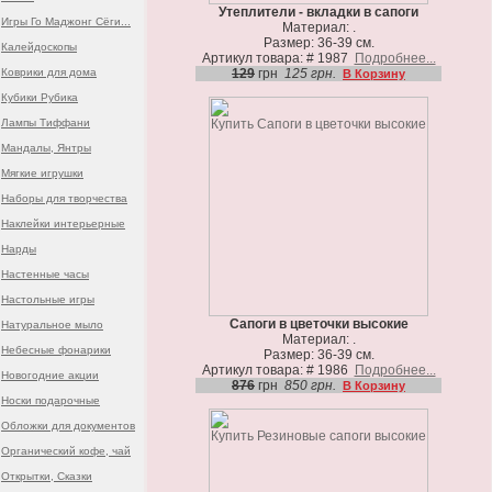
Утеплители - вкладки в сапоги
Игры Го Маджонг Сёги...
Материал: .
Размер: 36-39 см.
Калейдоскопы
Артикул товара: # 1987
Подробнее...
Коврики для дома
129
грн
125 грн.
В Корзину
Кубики Рубика
Лампы Тиффани
Мандалы, Янтры
Мягкие игрушки
Наборы для творчества
Наклейки интерьерные
Нарды
Настенные часы
Настольные игры
Сапоги в цветочки высокие
Натуральное мыло
Материал: .
Небесные фонарики
Размер: 36-39 см.
Артикул товара: # 1986
Подробнее...
Новогодние акции
876
грн
850 грн.
В Корзину
Носки подарочные
Обложки для документов
Органический кофе, чай
Открытки, Сказки