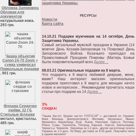
защитника Украины
Обложка Запорожец
Обложки для
РЕСУРСЫ
документов
Новости
натуральная кожа.
Карта сайта
293 грн.
14.10.21 Подарки мужчинам на 14 октября, День
Защитника Украины.
Самый актуальный мужской праздник в Украине (14
жовтня День Козаків-Запорожців та Покрова)! День
Запорожского Войска Козачьего приподал на
Чашка объектив
Православный Праздник Покровы (Матерь Божья
Canon 24-70 Zoom +
была покровительницей всех
Далее ...
сумка универсал
Прикольные подарки
08.03.21 Оригинальные подарки на 8 марта.
. 901 грн.
Что подарить к 8 марта любимой девушке, жене,
маме? Наш интернет магазин оригинальных
подарков приготовил к 8 марта для женщин нечто
новое и интересное... Рекомендуем прочитать наши
статьи про подарки на 14
Далее ...
3%
Флешка Сердечко
СКИДКА!
любви. 32 Гб.
Стильные флешки
"Чашка Кастет, Кружка кастет FISTICUP" c доставкой по Украине:
металл, кристаллы.
Киев, Винница, Днепропетровск, Житомир, Запорожье, Ивано-
Франковск, Кировоград, Луцк, Львов, Николаев, Одесса, Полтава,
485 грн.
Ровно, Сумы, Тернополь, Ужгород, Харьков, Херсон, Хмельницкий,
Черкассы, Чернигов, Черновцы за 1-2 днљ, другие населЈнные пункты
Украины за 1-3 днљ. По Миру доставка за 8-16 дней. Покупайте легко
в нашем магазине!