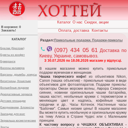
Каталог
О нас
Скидки, акции
В корзине: 0
Оплата, доставка
Контакты
Заказать!
КАТАЛОГ
Раздел:
Прикольные подарки. Подарки-приколы
Брелки (брелоки)
(097) 434 05 61
Доставка по
Букеты из конфет
Киеву, Украине, самовывоз.
З 30.07.2026 по 18.08.2026 магазин у відпусці.
Бумеранги
Вазоны калавера
В нашем магазине можно купить прикольные
подарки мужчинам и женщинам.
Варганы, дрымбы, хомусы
Чашка творческого кофе!
из объективов Nikon,
Canon (чашка объектив) - прикольные чашки в виде
Визитницы, Кошельки
объективов для фотоаппаратов. Подарки приколы:
Волшебные подарки
проэкторы Океан морские волны, Аврора Северное
сияние, новинки оригинальные чашки батарейка,
Декоративные зеркала
чашка кастет, необычные кружки с термометром и
меняющие цвет и надпись, кофейные чашки
Детские площадки
сердечки и др.. Часы Котенок. Настенные часы
Ежедневники, Блокноты
"Бабочки". Самые низкие цены! В нашем магазине
Вы можете купить необычную и оригинальную кружку
Закладки для книг
на тему Алиса в Стране Чудес или с Маленьким
принцем.
Зеркальца косметические
К частому вопросу о ЧАШКАХ ОБЪЕКТИВАХ -
Зонты