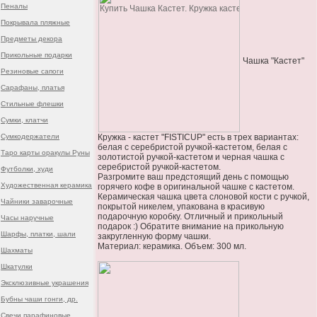
Пеналы
Покрывала пляжные
Предметы декора
Прикольные подарки
Чашка "Кастет"
Резиновые сапоги
Сарафаны, платья
Стильные флешки
Сумки, клатчи
Сумкодержатели
Кружка - кастет "FISTICUP" есть в трех вариантах:
белая с серебристой ручкой-кастетом, белая с
Таро карты оракулы Руны
золотистой ручкой-кастетом и черная чашка с
серебристой ручкой-кастетом.
Футболки, худи
Разгромите ваш предстоящий день с помощью
Художественная керамика
горячего кофе в оригинальной чашке с кастетом.
Керамическая чашка цвета слоновой кости с ручкой,
Чайники заварочные
покрытой никелем, упакована в красивую
подарочную коробку. Отличный и прикольный
Часы наручные
подарок :) Обратите внимание на прикольную
Шарфы, платки, шали
закругленную форму чашки.
Материал: керамика. Объем: 300 мл.
Шахматы
Шкатулки
Эксклюзивные украшения
Бубны чаши гонги, др.
Свечи парафиновые