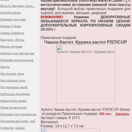
чашки оригинальные (логотипы Nikon и Canon ! ), с
металлическими вставками (никакой пластмассы
Игры Го Маджонг Сёги...
внутри)!
. Большой выбор прикольных подарков для
Калейдоскопы
парней, для мужчин, женщин, девушек!
ВНИМАНИЕ!
Новинки. ДЕКОРАТИВНЫЕ
Коврики для дома
НЕБЬЮЩИЕСЯ ЗЕРКАЛА ПО НИЗКИМ ЦЕНАМ!
ДОПОЛНИТЕЛЬНЫЕ КОРПОРАТИВНЫЕ СКИДКИ
Кубики Рубика
20-55% !
Лампы Тиффани
Прикольные подарки
Мандалы, Янтры
Чашка Кастет. Кружка кастет FISTICUP
Мягкие игрушки
Наборы для творчества
Наклейки интерьерные
Нарды
Настенные часы
Настольные игры
Натуральное мыло
Небесные фонарики
Новогодние акции
Носки подарочные
Купить Чашка Кастет. Кружка кастет FISTICUP (Киев)
из раздела Прикольные подарки:
356 грн.
Заказать
Обложки для документов
Артикул товара: # 1572
Органический кофе, чай
Материал:
Размер: 10 х 12,7 х 7,5 см.
Открытки, Сказки