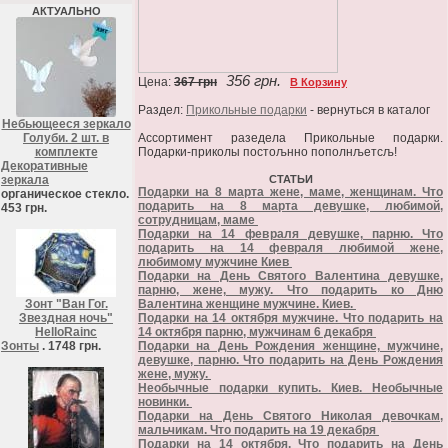
АКТУАЛЬНО
356 грн.
Цена:
367 грн
В Корзину
Раздел:
Прикольные подарки
- вернуться в каталог
Небьющееся зеркало
Голуби. 2 шт. в
Ассортимент разедела Прикольные подарки.
комплекте
Подарки-приколы постољнно пополнљетсљ!
Декоративные
зеркала
СТАТЬИ
Подарки на 8 марта жене, маме, женщинам. Что
органическое стекло.
подарить на 8 марта девушке, любимой,
453 грн.
сотрудницам, маме
Подарки на 14 февраля девушке, парню. Что
подарить на 14 февраля любимой жене,
любимому мужчине Киев
Подарки на День Святого Валентина девушке,
парню, жене, мужу. Что подарить ко Дню
Зонт "Ван Гог.
Валентина женщине мужчине. Киев.
Звездная ночь"
Подарки на 14 октября мужчине. Что подарить на
HelloRainc
14 октября парню, мужчинам 6 декабря
Зонты
. 1748 грн.
Подарки на День Рождения женщине, мужчине,
девушке, парню. Что подарить на День Рождения
жене, мужу.
Необычные подарки купить. Киев. Необычные
новинки.
Подарки на День Святого Николая девочкам,
мальчикам. Что подарить на 19 декабря
Подарки на 14 октября. Что подарить на День