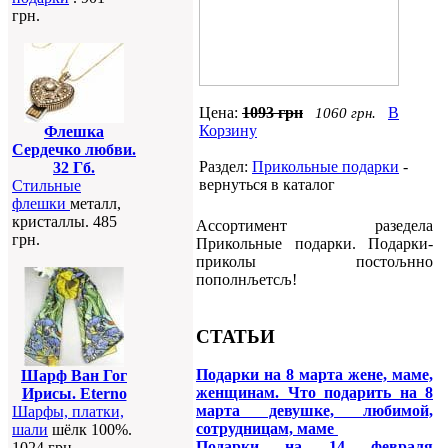
грн.
Цена:
1093 грн
В
1060 грн.
Корзину
Флешка
Сердечко любви.
Раздел:
Прикольные подарки
-
32 Гб.
вернуться в каталог
Стильные
флешки
металл,
кристаллы. 485
Ассортимент разедела
грн.
Прикольные подарки. Подарки-
приколы постољнно
пополнљетсљ!
СТАТЬИ
Подарки на 8 марта жене, маме,
Шарф Ван Гог
женщинам. Что подарить на 8
Ирисы. Eterno
марта девушке, любимой,
Шарфы, платки,
сотрудницам, маме
шали
шёлк 100%.
Подарки на 14 февраля
1024 грн.