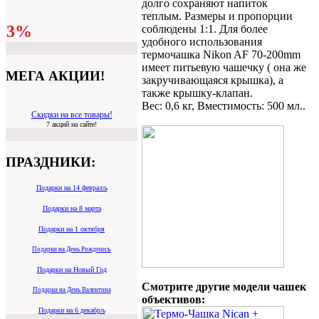
долго сохраняют напиток
теплым. Размеры и пропорции
3%
соблюдены 1:1. Для более
удобного использования
термочашка Nikon AF 70-200mm
имеет питьевую чашечку ( она же
МЕГА АКЦИИ!
закручивающаяся крышка), а
также крышку-клапан.
Вес: 0,6 кг, Вместимость: 500 мл..
Скидки на все товары!
7 акций на сайте!
ПРАЗДНИКИ:
Подарки на 14 февралљ
Подарки на 8 марта
Подарки на 1 октября
Подарки на День Рождениљ
Подарки на Новый Год
Смотрите другие модели чашек
Подарки на День Валентина
объективов:
Подарки на 6 декабрљ