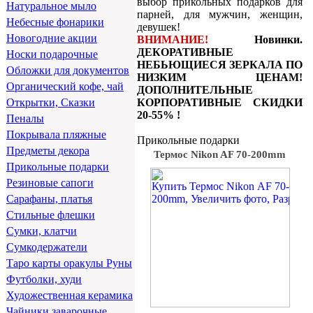
выбор прикольных подарков для
Натуральное мыло
парней, для мужчин, женщин,
Небесные фонарики
девушек!
Новогодние акции
ВНИМАНИЕ!
Новинки.
ДЕКОРАТИВНЫЕ
Носки подарочные
НЕБЬЮЩИЕСЯ ЗЕРКАЛА ПО
Обложки для документов
НИЗКИМ ЦЕНАМ!
Органический кофе, чай
ДОПОЛНИТЕЛЬНЫЕ
КОРПОРАТИВНЫЕ СКИДКИ
Открытки, Сказки
20-55% !
Пеналы
Покрывала пляжные
Прикольные подарки
Предметы декора
Термос Nikon AF 70-200mm
Прикольные подарки
Резиновые сапоги
Сарафаны, платья
Стильные флешки
Сумки, клатчи
Сумкодержатели
Таро карты оракулы Руны
Футболки, худи
Художественная керамика
Чайники заварочные