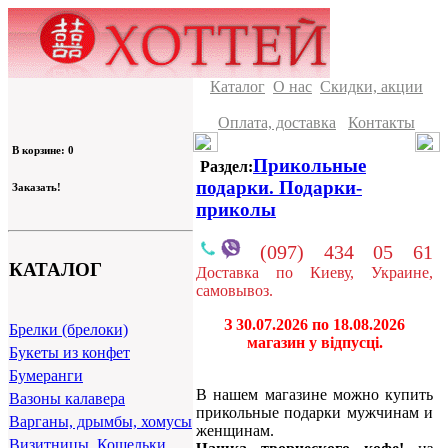
Каталог
О нас
Скидки, акции
Оплата, доставка
Контакты
В корзине: 0
Прикольные
Раздел:
подарки. Подарки-
Заказать!
приколы
(097) 434 05 61
КАТАЛОГ
Доставка по Киеву, Украине,
самовывоз.
З 30.07.2026 по 18.08.2026
Брелки (брелоки)
магазин у відпусці.
Букеты из конфет
Бумеранги
В нашем магазине можно купить
Вазоны калавера
прикольные подарки мужчинам и
Варганы, дрымбы, хомусы
женщинам.
Визитницы, Кошельки