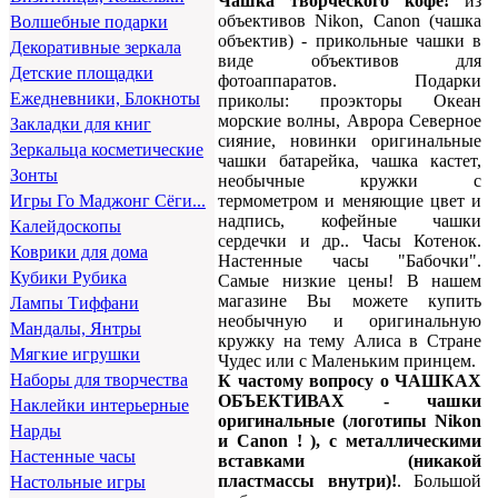
Чашка творческого кофе!
из
объективов Nikon, Canon (чашка
Волшебные подарки
объектив) - прикольные чашки в
Декоративные зеркала
виде объективов для
Детские площадки
фотоаппаратов. Подарки
Ежедневники, Блокноты
приколы: проэкторы Океан
морские волны, Аврора Северное
Закладки для книг
сияние, новинки оригинальные
Зеркальца косметические
чашки батарейка, чашка кастет,
Зонты
необычные кружки с
термометром и меняющие цвет и
Игры Го Маджонг Сёги...
надпись, кофейные чашки
Калейдоскопы
сердечки и др.. Часы Котенок.
Коврики для дома
Настенные часы "Бабочки".
Кубики Рубика
Самые низкие цены! В нашем
магазине Вы можете купить
Лампы Тиффани
необычную и оригинальную
Мандалы, Янтры
кружку на тему Алиса в Стране
Мягкие игрушки
Чудес или с Маленьким принцем.
Наборы для творчества
К частому вопросу о ЧАШКАХ
ОБЪЕКТИВАХ - чашки
Наклейки интерьерные
оригинальные (логотипы Nikon
Нарды
и Canon ! ), с металлическими
Настенные часы
вставками (никакой
пластмассы внутри)!
. Большой
Настольные игры