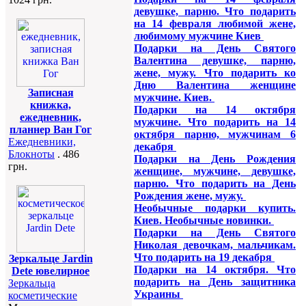
девушке, парню. Что подарить
на 14 февраля любимой жене,
любимому мужчине Киев
Подарки на День Святого
Валентина девушке, парню,
жене, мужу. Что подарить ко
Дню Валентина женщине
Записная
мужчине. Киев.
книжка,
Подарки на 14 октября
ежедневник,
мужчине. Что подарить на 14
планнер Ван Гог
октября парню, мужчинам 6
Ежедневники,
декабря
Блокноты
. 486
Подарки на День Рождения
грн.
женщине, мужчине, девушке,
парню. Что подарить на День
Рождения жене, мужу.
Необычные подарки купить.
Киев. Необычные новинки.
Подарки на День Святого
Николая девочкам, мальчикам.
Что подарить на 19 декабря
Зеркальце Jardin
Подарки на 14 октября. Что
Dete ювелирное
подарить на День защитника
Зеркальца
Украины
косметические