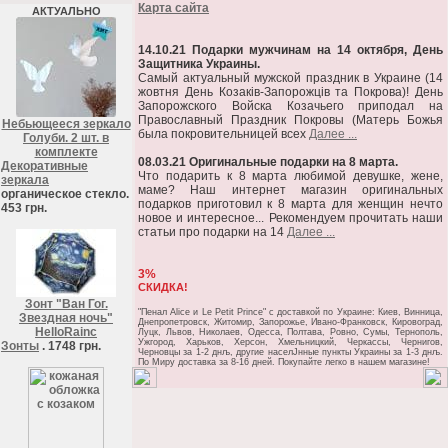
Карта сайта
АКТУАЛЬНО
14.10.21 Подарки мужчинам на 14 октября, День
Защитника Украины.
Самый актуальный мужской праздник в Украине (14
жовтня День Козаків-Запорожців та Покрова)! День
Запорожского Войска Козачьего приподал на
Православный Праздник Покровы (Матерь Божья
Небьющееся зеркало
была покровительницей всех
Далее ...
Голуби. 2 шт. в
комплекте
08.03.21 Оригинальные подарки на 8 марта.
Декоративные
Что подарить к 8 марта любимой девушке, жене,
зеркала
маме? Наш интернет магазин оригинальных
органическое стекло.
подарков приготовил к 8 марта для женщин нечто
453 грн.
новое и интересное... Рекомендуем прочитать наши
статьи про подарки на 14
Далее ...
3%
СКИДКА!
Зонт "Ван Гог.
"Пенал Alice и Le Petit Prince" c доставкой по Украине: Киев, Винница,
Звездная ночь"
Днепропетровск, Житомир, Запорожье, Ивано-Франковск, Кировоград,
HelloRainc
Луцк, Львов, Николаев, Одесса, Полтава, Ровно, Сумы, Тернополь,
Ужгород, Харьков, Херсон, Хмельницкий, Черкассы, Чернигов,
Зонты
. 1748 грн.
Черновцы за 1-2 днљ, другие населЈнные пункты Украины за 1-3 днљ.
По Миру доставка за 8-16 дней. Покупайте легко в нашем магазине!