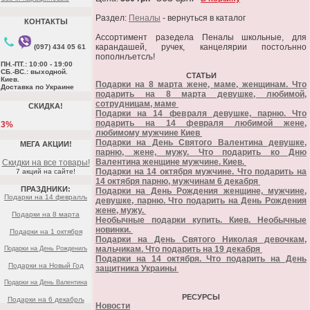
Раздел:
Пеналы
- вернуться в каталог
КОНТАКТЫ
Ассортимент разедела Пеналы школьные, для
карандашей, ручек, канцелярии постољнно
(097) 434 05 61
пополнљетсљ!
ПН.-ПТ.: 10:00 - 19:00
СБ.-ВС.: выходной.
СТАТЬИ
Киев.
Подарки на 8 марта жене, маме, женщинам. Что
Доставка по Украине
подарить на 8 марта девушке, любимой,
сотрудницам, маме
СКИДКА!
Подарки на 14 февраля девушке, парню. Что
подарить на 14 февраля любимой жене,
3%
любимому мужчине Киев
Подарки на День Святого Валентина девушке,
МЕГА АКЦИИ!
парню, жене, мужу. Что подарить ко Дню
Валентина женщине мужчине. Киев.
Скидки на все товары!
Подарки на 14 октября мужчине. Что подарить на
7 акций на сайте!
14 октября парню, мужчинам 6 декабря
ПРАЗДНИКИ:
Подарки на День Рождения женщине, мужчине,
Подарки на 14 февралљ
девушке, парню. Что подарить на День Рождения
жене, мужу.
Подарки на 8 марта
Необычные подарки купить. Киев. Необычные
новинки.
Подарки на 1 октября
Подарки на День Святого Николая девочкам,
мальчикам. Что подарить на 19 декабря
Подарки на День Рождениљ
Подарки на 14 октября. Что подарить на День
Подарки на Новый Год
защитника Украины
Подарки на День Валентина
РЕСУРСЫ
Подарки на 6 декабрљ
Новости