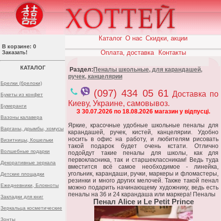
Каталог
О нас
Скидки, акции
В корзине: 0
Оплата, доставка
Контакты
Заказать!
КАТАЛОГ
Раздел:
Пеналы школьные, для карандашей,
ручек, канцелярии
Брелки (брелоки)
(097) 434 05 61
Доставка по
Букеты из конфет
Киеву, Украине, самовывоз.
Бумеранги
З 30.07.2026 по 18.08.2026 магазин у відпусці.
Вазоны калавера
Яркие, красочные удобные школьные пеналы для
Варганы, дрымбы, хомусы
карандашей, ручек, кистей, канцелярии. Удобно
носить в офис на работу, и любителям рисовать
Визитницы, Кошельки
такой подарок будет очень кстати. Отлично
Волшебные подарки
подойдут такие пеналы для школы, как для
первокласника, так и старшеклассникам! Ведь туда
Декоративные зеркала
вместится всё самое необходимое - линейка,
угольник, карандаши, ручки, маркеры и фломастеры,
Детские площадки
резинки и много других мелочей. Также такой пенал
Ежедневники, Блокноты
можно подарить начинающему художнику, ведь есть
пеналы на 36 и 24 карандаша или маркера! Пеналы
Закладки для книг
Пенал Alice и Le Petit Prince
Зеркальца косметические
Зонты