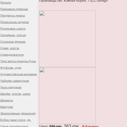
Производство: Южная Корея, 7321 Design
Пеналы
Покрывала пляжные
Предметы декора
Прикольные подарки
Резиновые сапоги
Сарафаны, платья
Стильные флешки
Сумки, клатчи
Сумкодержатели
Таро карты оракулы Руны
Футболки, худи
Художественная керамика
Чайники заварочные
Часы наручные
Шарфы, платки, шали
Шахматы
Шкатулки
Эксклюзивные украшения
Бубны чаши гонги, др.
563 грн.
Цена:
580 грн
Свечи парафиновые
В Корзину