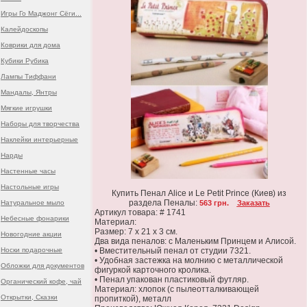
Игры Го Маджонг Сёги...
Калейдоскопы
Коврики для дома
Кубики Рубика
Лампы Тиффани
Мандалы, Янтры
Мягкие игрушки
Наборы для творчества
Наклейки интерьерные
Нарды
Настенные часы
Настольные игры
Купить Пенал Alice и Le Petit Prince (Киев) из
раздела Пеналы:
Натуральное мыло
563 грн.
Заказать
Артикул товара: # 1741
Небесные фонарики
Материал:
Размер: 7 х 21 х 3 см.
Новогодние акции
Два вида пеналов: с Маленьким Принцем и Алисой.
Носки подарочные
• Вместительный пенал от студии 7321.
• Удобная застежка на молнию с металлической
Обложки для документов
фигуркой карточного кролика.
• Пенал упакован пластиковый футляр.
Органический кофе, чай
Материал: хлопок (с пылеотталкивающей
Открытки, Сказки
пропиткой), металл