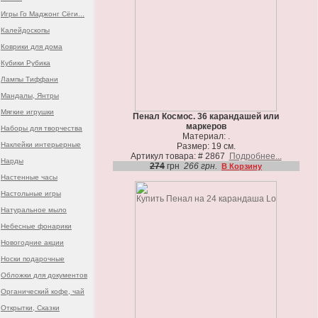
Игры Го Маджонг Сёги...
Калейдоскопы
Коврики для дома
Кубики Рубика
Лампы Тиффани
Мандалы, Янтры
Мягкие игрушки
Пенал Космос. 36 карандашей или
маркеров
Наборы для творчества
Материал: .
Наклейки интерьерные
Размер: 19 см.
Артикул товара: # 2867
Подробнее...
Нарды
274
грн
266 грн.
В Корзину
Настенные часы
Настольные игры
Натуральное мыло
Небесные фонарики
Новогодние акции
Носки подарочные
Обложки для документов
Органический кофе, чай
Открытки, Сказки