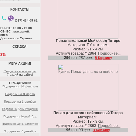
КОНТАКТЫ
(097) 434 05 61
ПН.-ПТ.: 10:00 - 19:00
СБ.-ВС.: выходной.
Киев.
Доставка по Украине
Пенал школьный Мой сосед Тоторо
Материал: ПУ кож. зам..
СКИДКА!
Размер: 21 х 4 см.
Артикул товара: # 2864
Подробнее...
3%
296
грн
287 грн.
В Корзину
МЕГА АКЦИИ!
Скидки на все товары!
7 акций на сайте!
ПРАЗДНИКИ:
Подарки на 14 февраля
Подарки на 8 марта
Подарки на 1 октября
Подарки на День Рождения
Пенал для школы нейлоновый Тоторо
Подарки на Новый Год
Материал: .
Размер: 19 х 9 см.
Подарки на День Валентина
Артикул товара: # 2863
Подробнее...
96
грн
93 грн.
В Корзину
Подарки на 6 декабря