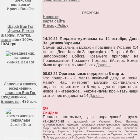
защитника Украины
РЕСУРСЫ
Новости
Карта сайта
Privacy Policy
Шарф Ван Гог
Ирисы. Eterno
Шарфы, платки,
14.10.21 Подарки мужчинам на 14 октября, День
шали
шёлк 100%.
Защитника Украины.
1024 грн.
Самый актуальный мужской праздник в Украине (14
жовтня День Козаків-Запорожців та Покрова)! День
Запорожского Войска Козачьего приподал на
Православный Праздник Покровы (Матерь Божья
была покровительницей всех
Далее ...
08.03.21 Оригинальные подарки на 8 марта.
Что подарить к 8 марта любимой девушке, жене,
маме? Наш интернет магазин оригинальных
Записная книжка,
подарков приготовил к 8 марта для женщин нечто
ежедневник,
новое и интересное... Рекомендуем прочитать наши
планнер Ван Гог
статьи про подарки на 14
Далее ...
Ежедневники,
Блокноты
. 486 грн.
3%
СКИДКА!
Пеналы школьные, для карандашей, ручек,
канцелярии
c доставкой по Украине: Киев, Винница,
Днепропетровск, Житомир, Запорожье, Ивано-Франковск, Кировоград,
Луцк, Львов, Николаев, Одесса, Полтава, Ровно, Сумы, Тернополь,
Ужгород, Харьков, Херсон, Хмельницкий, Черкассы, Чернигов,
Черновцы за 1-2 дня, другие населённые пункты Украины за 1-3 дня.
По Миру доставка за 8-16 дней. Покупайте легко в нашем магазине!