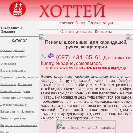
Каталог
О нас
Скидки, акции
В корзине: 0
Оплата, доставка
Контакты
Заказать!
КАТАЛОГ
Пеналы школьные, для карандашей,
ручек, канцелярии
Брелки (брелоки)
(097) 434 05 61
Букеты из конфет
Доставка по
Киеву, Украине, самовывоз.
Бумеранги
З 30.07.2026 по 18.08.2026 магазин у відпусці.
Вазоны калавера
Яркие, красочные удобные школьные пеналы для
Варганы, дрымбы, хомусы
карандашей, ручек, кистей, канцелярии. Удобно
Визитницы, Кошельки
носить в офис на работу, и любителям рисовать
такой подарок будет очень кстати. Отлично подойдут
Волшебные подарки
такие пеналы для школы, как для первокласника, так
и старшеклассникам! Ведь туда вместится всё самое
Декоративные зеркала
необходимое - линейка, угольник, карандаши, ручки,
Детские площадки
маркеры и фломастеры, резинки и много других
мелочей. Также такой пенал можно подарить
Ежедневники, Блокноты
начинающему художнику, ведь есть пеналы на 36 и
24 карандаша или маркера! Пеналы
Закладки для книг
Зеркальца косметические
Зонты