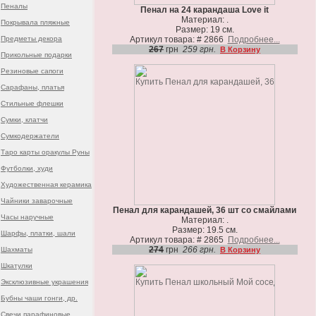
Пеналы
Пенал на 24 карандаша Love it
Материал: .
Покрывала пляжные
Размер: 19 см.
Предметы декора
Артикул товара: # 2866
Подробнее...
267
грн
259 грн.
В Корзину
Прикольные подарки
Резиновые сапоги
Сарафаны, платья
Стильные флешки
Сумки, клатчи
Сумкодержатели
Таро карты оракулы Руны
Футболки, худи
Художественная керамика
Чайники заварочные
Пенал для карандашей, 36 шт со смайлами
Часы наручные
Материал: .
Размер: 19.5 см.
Шарфы, платки, шали
Артикул товара: # 2865
Подробнее...
274
грн
266 грн.
Шахматы
В Корзину
Шкатулки
Эксклюзивные украшения
Бубны чаши гонги, др.
Свечи парафиновые