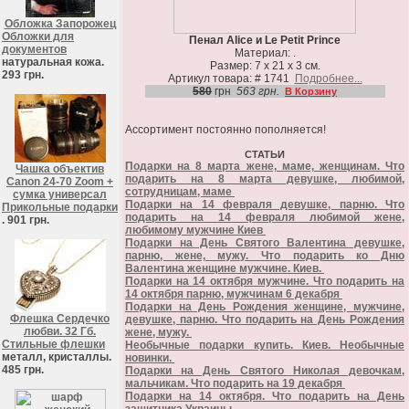
Обложка Запорожец
Обложки для
Пенал Alice и Le Petit Prince
документов
Материал: .
натуральная кожа.
Размер: 7 х 21 х 3 см.
293 грн.
Артикул товара: # 1741
Подробнее...
580
грн
563 грн.
В Корзину
Ассортимент постоянно пополняется!
СТАТЬИ
Подарки на 8 марта жене, маме, женщинам. Что
Чашка объектив
подарить на 8 марта девушке, любимой,
Canon 24-70 Zoom +
сотрудницам, маме
сумка универсал
Подарки на 14 февраля девушке, парню. Что
Прикольные подарки
подарить на 14 февраля любимой жене,
. 901 грн.
любимому мужчине Киев
Подарки на День Святого Валентина девушке,
парню, жене, мужу. Что подарить ко Дню
Валентина женщине мужчине. Киев.
Подарки на 14 октября мужчине. Что подарить на
14 октября парню, мужчинам 6 декабря
Подарки на День Рождения женщине, мужчине,
Флешка Сердечко
девушке, парню. Что подарить на День Рождения
любви. 32 Гб.
жене, мужу.
Стильные флешки
Необычные подарки купить. Киев. Необычные
металл, кристаллы.
новинки.
485 грн.
Подарки на День Святого Николая девочкам,
мальчикам. Что подарить на 19 декабря
Подарки на 14 октября. Что подарить на День