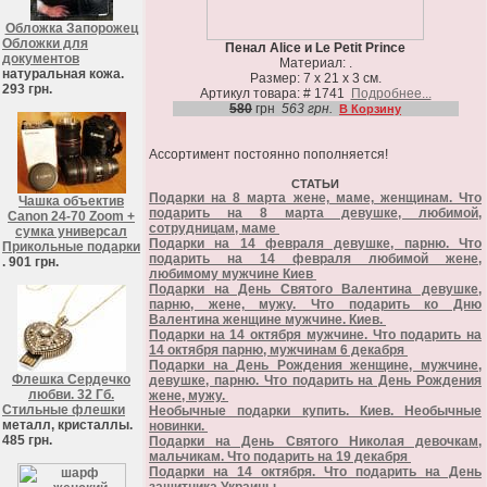
Обложка Запорожец
Обложки для
Пенал Alice и Le Petit Prince
документов
Материал: .
натуральная кожа.
Размер: 7 х 21 х 3 см.
293 грн.
Артикул товара: # 1741
Подробнее...
580
грн
563 грн.
В Корзину
Ассортимент постоянно пополняется!
СТАТЬИ
Подарки на 8 марта жене, маме, женщинам. Что
Чашка объектив
подарить на 8 марта девушке, любимой,
Canon 24-70 Zoom +
сотрудницам, маме
сумка универсал
Подарки на 14 февраля девушке, парню. Что
Прикольные подарки
подарить на 14 февраля любимой жене,
. 901 грн.
любимому мужчине Киев
Подарки на День Святого Валентина девушке,
парню, жене, мужу. Что подарить ко Дню
Валентина женщине мужчине. Киев.
Подарки на 14 октября мужчине. Что подарить на
14 октября парню, мужчинам 6 декабря
Подарки на День Рождения женщине, мужчине,
Флешка Сердечко
девушке, парню. Что подарить на День Рождения
любви. 32 Гб.
жене, мужу.
Стильные флешки
Необычные подарки купить. Киев. Необычные
металл, кристаллы.
новинки.
485 грн.
Подарки на День Святого Николая девочкам,
мальчикам. Что подарить на 19 декабря
Подарки на 14 октября. Что подарить на День