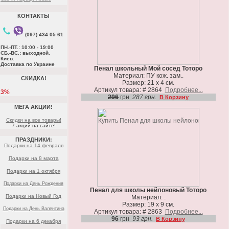
КОНТАКТЫ
(097) 434 05 61
ПН.-ПТ.: 10:00 - 19:00
СБ.-ВС.: выходной.
Киев.
Доставка по Украине
Пенал школьный Мой сосед Тоторо
Материал: ПУ кож. зам..
СКИДКА!
Размер: 21 х 4 см.
Артикул товара: # 2864
Подробнее...
3%
296
грн
287 грн.
В Корзину
МЕГА АКЦИИ!
Скидки на все товары!
7 акций на сайте!
ПРАЗДНИКИ:
Подарки на 14 февраля
Подарки на 8 марта
Подарки на 1 октября
Подарки на День Рождения
Пенал для школы нейлоновый Тоторо
Подарки на Новый Год
Материал: .
Размер: 19 х 9 см.
Подарки на День Валентина
Артикул товара: # 2863
Подробнее...
96
грн
93 грн.
В Корзину
Подарки на 6 декабря