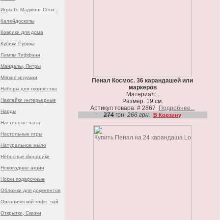
Игры Го Маджонг Сёги...
Калейдоскопы
Коврики для дома
Кубики Рубика
Лампы Тиффани
Мандалы, Янтры
Мягкие игрушки
Пенал Космос. 36 карандашей или
маркеров
Наборы для творчества
Материал: .
Наклейки интерьерные
Размер: 19 см.
Артикул товара: # 2867
Подробнее...
Нарды
274
грн
266 грн.
В Корзину
Настенные часы
Настольные игры
Натуральное мыло
Небесные фонарики
Новогодние акции
Носки подарочные
Обложки для документов
Органический кофе, чай
Открытки, Сказки