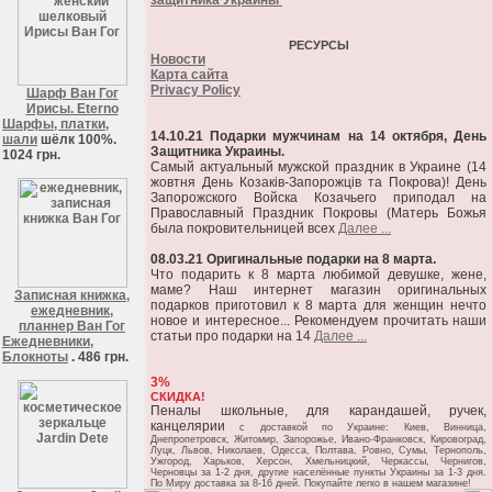
защитника Украины
РЕСУРСЫ
Новости
Карта сайта
Privacy Policy
Шарф Ван Гог
Ирисы. Eterno
Шарфы, платки,
14.10.21 Подарки мужчинам на 14 октября, День
шали
шёлк 100%.
Защитника Украины.
1024 грн.
Самый актуальный мужской праздник в Украине (14
жовтня День Козаків-Запорожців та Покрова)! День
Запорожского Войска Козачьего приподал на
Православный Праздник Покровы (Матерь Божья
была покровительницей всех
Далее ...
08.03.21 Оригинальные подарки на 8 марта.
Что подарить к 8 марта любимой девушке, жене,
маме? Наш интернет магазин оригинальных
Записная книжка,
подарков приготовил к 8 марта для женщин нечто
ежедневник,
новое и интересное... Рекомендуем прочитать наши
планнер Ван Гог
статьи про подарки на 14
Далее ...
Ежедневники,
Блокноты
. 486 грн.
3%
СКИДКА!
Пеналы школьные, для карандашей, ручек,
канцелярии
c доставкой по Украине: Киев, Винница,
Днепропетровск, Житомир, Запорожье, Ивано-Франковск, Кировоград,
Луцк, Львов, Николаев, Одесса, Полтава, Ровно, Сумы, Тернополь,
Ужгород, Харьков, Херсон, Хмельницкий, Черкассы, Чернигов,
Черновцы за 1-2 дня, другие населённые пункты Украины за 1-3 дня.
По Миру доставка за 8-16 дней. Покупайте легко в нашем магазине!