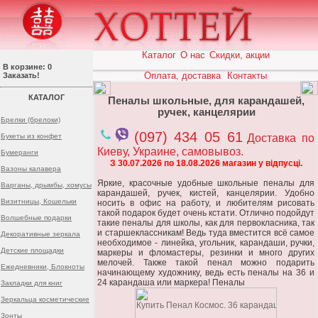
Каталог
О нас
Скидки, акции
В корзине: 0
Оплата, доставка
Контакты
Заказать!
КАТАЛОГ
Пеналы школьные, для карандашей,
ручек, канцелярии
Брелки (брелоки)
(097) 434 05 61
Букеты из конфет
Доставка по
Киеву, Украине, самовывоз.
Бумеранги
З 30.07.2026 по 18.08.2026 магазин у відпусці.
Вазоны калавера
Яркие, красочные удобные школьные пеналы для
Варганы, дрымбы, хомусы
карандашей, ручек, кистей, канцелярии. Удобно
Визитницы, Кошельки
носить в офис на работу, и любителям рисовать
такой подарок будет очень кстати. Отлично подойдут
Волшебные подарки
такие пеналы для школы, как для первокласника, так
и старшеклассникам! Ведь туда вместится всё самое
Декоративные зеркала
необходимое - линейка, угольник, карандаши, ручки,
Детские площадки
маркеры и фломастеры, резинки и много других
мелочей. Также такой пенал можно подарить
Ежедневники, Блокноты
начинающему художнику, ведь есть пеналы на 36 и
24 карандаша или маркера! Пеналы
Закладки для книг
Зеркальца косметические
Зонты