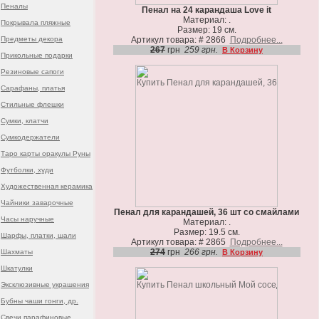
Пеналы
Пенал на 24 карандаша Love it
Материал: .
Покрывала пляжные
Размер: 19 см.
Предметы декора
Артикул товара: # 2866
Подробнее...
267
грн
259 грн.
В Корзину
Прикольные подарки
Резиновые сапоги
Сарафаны, платья
Стильные флешки
Сумки, клатчи
Сумкодержатели
Таро карты оракулы Руны
Футболки, худи
Художественная керамика
Чайники заварочные
Пенал для карандашей, 36 шт со смайлами
Часы наручные
Материал: .
Размер: 19.5 см.
Шарфы, платки, шали
Артикул товара: # 2865
Подробнее...
274
грн
266 грн.
Шахматы
В Корзину
Шкатулки
Эксклюзивные украшения
Бубны чаши гонги, др.
Свечи парафиновые