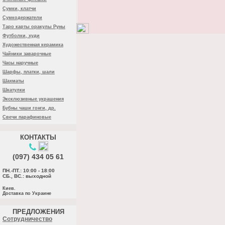
Сумки, клатчи
Сумкодержатели
Таро карты оракулы Руны
Футболки, худи
Художественная керамика
Чайники заварочные
Часы наручные
Шарфы, платки, шали
Шахматы
Шкатулки
Эксклюзивные украшения
Бубны чаши гонги, др.
Свечи парафиновые
КОНТАКТЫ
(097) 434 05 61
ПН.-ПТ.: 10:00 - 18:00
СБ., ВС.: выходной
Киев.
Доставка по Украине
ПРЕДЛОЖЕНИЯ
Cотрудничество