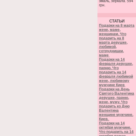
эмаль, зеркала. 594
грн.
СТАТЬИ
Подарки на 8 марта
жене, маме,
женщинам. Что
подарить на 8
марта девушке,
любимой,
сотрудницам,
маме
Подарки на 14
февраля девушке,
парню. Что
подарить на 14
февраля любимой
жене, любимому
мужчине Киев
Подарки на День
Святого Валентина
девушке, парню,
жене, мужу. Что
подарить ко Дню
Валентина
женщине мужчине.
Киев.
Подарки на 14
октября мужчине.
Что подарить на 14