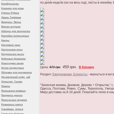
по дням недели (не на весь год), листы в линейку.
Калейдоскопы
Коврики для дома
Кубики Рубика
Лампы Тиффани
Мандалы, Янтры
Мягкие игрушки
Наборы для творчества
Наклейки интерьерные
Нарды
Настенные часы
Настольные игры
Натуральное мыло
Небесные фонарики
Новогодние акции
459 грн.
Цена:
473 грн
В Корзину
Носки подарочные
Обложки для документов
Раздел:
Ежедневники, Блокноты
- вернуться в кат
Органический кофе, чай
Открытки, Сказки
"Записная книжка, Дневник, Дерево + Открытка," 
Пеналы
Одесса, Полтава, Ровно, Сумы, Тернополь, Ужгор
Покрывала пляжные
Миру доставка за 8-16 дней. Покупайте легко в н
Предметы декора
Прикольные подарки
Резиновые сапоги
Сарафаны, платья
Стильные флешки