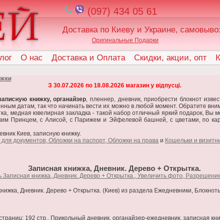
(097) 434 05 61
Доставка по Киеву и Украине, самовыво
Оригинальные Подарки
лог
О нас
Доставка и Оплата
Скидки, акции, опт
К
ижки
З 30.07.2026 по 18.08.2026 магазин у відпусці.
записную книжку, органайзер
, пленнер, дневник, приобрести блокнот изве
нным датам, так что начинать вести их можно в любой момент. Обратите вним
ытка, медная ювелирная закладка - такой набор отличный яркий подарок, Вы 
им Принцем, с Алисой, с Парижем и Эйфелевой башней, с цветами, по карт
евник Киев, записную книжку.
 для документов, Обложки на паспорт, Обложки на права
и
Кошельки и визитн
Записная книжка, Дневник. Дерево + Открытка.
нижка, Дневник. Дерево + Открытка. (Киев) из раздела Ежедневники, Блокнот
траниц: 192 стр.. Прикольный дневник, органайзер-ежедневник, записная кни