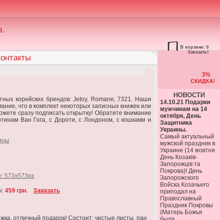
з.
В корзине: 0
Заказать!
онтакты
3%
СКИДКА!
НОВОСТИ
стных корейских брендов: Jetoy, Romane, 7321. Наши
14.10.21 Подарки
ание, что в комплект некоторых записных книжек или
мужчинам на 14
можете сразу подписать открытку! Обратите внимание
октября, День
инам Ван Гога, с Дороти, с Лондоном, с кошками и
Защитника
Украины.
Самый актуальный
ицы
мужской праздник в
Украине (14 жовтня
День Козаків-
Запорожців та
Покрова)! День
Запорожского
Войска Козачьего
ы:
459 грн.
Заказать
приподал на
Православный
Праздник Покровы
(Матерь Божья
жка, отличный подарок! Состоит: чистые листы, пан
была