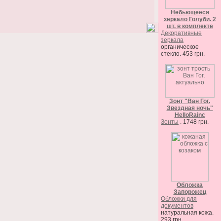
Небьющееся
зеркало Голуби. 2
шт. в комплекте
Декоративные
зеркала
органическое
стекло. 453 грн.
Зонт "Ван Гог.
Звездная ночь"
HelloRainc
Зонты
. 1748 грн.
Обложка
Запорожец
Обложки для
документов
натуральная кожа.
293 грн.