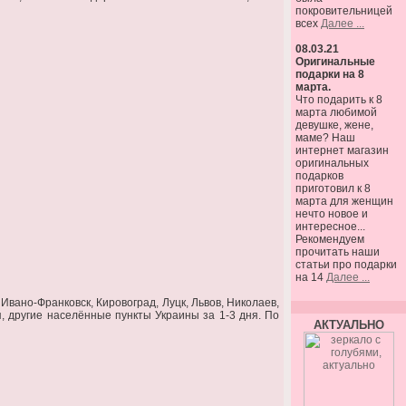
покровительницей
всех
Далее ...
08.03.21
Оригинальные
подарки на 8
марта.
Что подарить к 8
марта любимой
девушке, жене,
маме? Наш
интернет магазин
оригинальных
подарков
приготовил к 8
марта для женщин
нечто новое и
интересное...
Рекомендуем
прочитать наши
статьи про подарки
на 14
Далее ...
Ивано-Франковск, Кировоград, Луцк, Львов, Николаев,
я, другие населённые пункты Украины за 1-3 дня. По
АКТУАЛЬНО