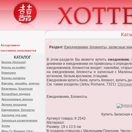
Ката
Ассортимент
Раздел:
Ежедневники, блокноты, записные кн
постоянно пополняется
КАТАЛОГ
В этом разделе Вы можете купить
ежедневник
,
Брелки (брелоки)
дневники и ежедневники не привязаны к определе
ежедневников, блокнотов входят: наклейки, откр
Букеты из конфет
на ежедневники, блокноты и записные с Маленьк
Бумеранги
котенком, белым кроликом, птицами.
Вазоны калавера
Ежедневник купить Киев, купить блокнот, купить дн
Варганы, дрымбы, хомусы
См. также разделы (Jetoy, Romane, 7321):
Обложки
Визитницы, Кошельки
Волшебные подарки
Ежедневники, Блокноты
Декоративные зеркала
Детские площадки
Ежедневники, Блокноты
Купить Записная к
Закладки для книг
Артикул товара: # 2542
Зеркальца косметические
Материал:
Зонты
Размер: 19 х 13.5 см.
В подарок открытка с Маленьким Принцем. Число с
Игры Го Маджонг Сёги...